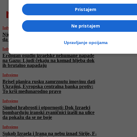
najnovije
Pristajem
Ne pristajem
Izdvojeno
Njemačka povećava uvoz kazahstanske nafte
da bi smanjila ovisnost o Rusiji
Upravljanje opcijama
Izdvojeno
Erdogan osudio izraelske nehumane napade
na Gazu: Ljudi čekaju na komad hljeba dok
ih brutalno napadaju
Izdvojeno
Brisel planira rusku zamrznutu imovinu dati
Ukrajini, Evropska centralna banka protiv:
To krši međunarodno pravo
Izdvojeno
Simbol hrabrosti i otpornosti: Dok Izraelci
bombarduju iranski zvaničnici izašli na ulice
da pokažu da se ne boje
Izdvojeno
Sukob Izraela i Irana na nebu iznad Sirije, F-