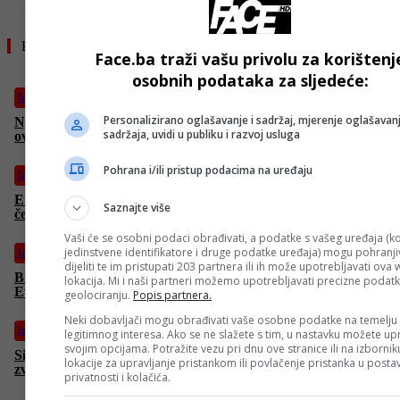
Pročitajte još
Face.ba traži vašu privolu za korištenj
osobnih podataka za sljedeće:
Izdvojeno
Personalizirano oglašavanje i sadržaj, mjerenje oglašavanj
Njemačka povećava uvoz kazahstanske nafte da bi smanjila
sadržaja, uvidi u publiku i razvoj usluga
ovisnost o Rusiji
Pohrana i/ili pristup podacima na uređaju
Izdvojeno
Erdogan osudio izraelske nehumane napade na Gazu: Ljudi
Saznajte više
čekaju na komad hljeba dok ih brutalno napadaju
Vaši će se osobni podaci obrađivati, a podatke s vašeg uređaja (ko
jedinstvene identifikatore i druge podatke uređaja) mogu pohranjiv
Izdvojeno
dijeliti te im pristupati 203 partnera ili ih može upotrebljavati ova
Brisel planira rusku zamrznutu imovinu dati Ukrajini,
lokacija. Mi i naši partneri možemo upotrebljavati precizne podat
Evropska centralna banka protiv: To krši međunarodno pravo
geolociranju.
Popis partnera.
Neki dobavljači mogu obrađivati vaše osobne podatke na temelju
Izdvojeno
legitimnog interesa. Ako se ne slažete s tim, u nastavku možete upr
svojim opcijama. Potražite vezu pri dnu ove stranice ili na izborni
Simbol hrabrosti i otpornosti: Dok Izraelci bombarduju iranski
lokacije za upravljanje pristankom ili povlačenje pristanka u post
zvaničnici izašli na ulice da pokažu da se ne boje
privatnosti i kolačića.