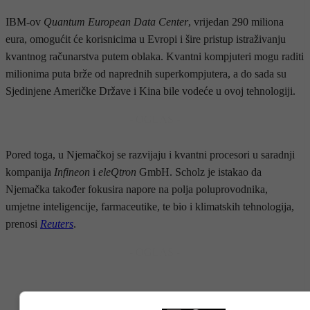
IBM-ov
Quantum European Data Center
, vrijedan 290 miliona
eura, omogućit će korisnicima u Evropi i šire pristup istraživanju
kvantnog računarstva putem oblaka. Kvantni kompjuteri mogu raditi
milionima puta brže od naprednih superkompjutera, a do sada su
Sjedinjene Američke Države i Kina bile vodeće u ovoj tehnologiji.
- OGLAS -
Pored toga, u Njemačkoj se razvijaju i kvantni procesori u saradnji
kompanija
Infineon
i
eleQtron
GmbH. Scholz je istakao da
Njemačka također fokusira napore na polja poluprovodnika,
umjetne inteligencije, farmaceutike, te bio i klimatskih tehnologija,
prenosi
Reuters
.
- OGLAS -