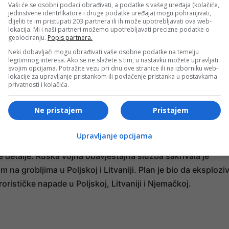
Vaši će se osobni podaci obrađivati, a podatke s vašeg uređaja (kolačiće,
preselila u Rusiju, gdje je aktivno učestvovala u širenju
jedinstvene identifikatore i druge podatke uređaja) mogu pohranjivati,
dijeliti te im pristupati 203 partnera ili ih može upotrebljavati ova web-
lokacija. Mi i naši partneri možemo upotrebljavati precizne podatke o
geolociranju.
Popis partnera.
Neki dobavljači mogu obrađivati vaše osobne podatke na temelju
legitimnog interesa. Ako se ne slažete s tim, u nastavku možete upravljati
svojim opcijama. Potražite vezu pri dnu ove stranice ili na izborniku web-
iv bivšeg obavještajca Egista Otta, optuženog da je
lokacije za upravljanje pristankom ili povlačenje pristanka u postavkama
privatnosti i kolačića.
siji. Također, novinari TASS-a u Beču osumnjičeni su da
žbe.
Ne pristajem
Pristajem
Upravljanje opcijama
e detalje: Ruska vojna obavještajna služba sakrivala je
a grobljima u Poljskoj i Litvaniji. Plan je bio da eksplozi
orističke napade u Poljskoj, Litvaniji i Njemačkoj.