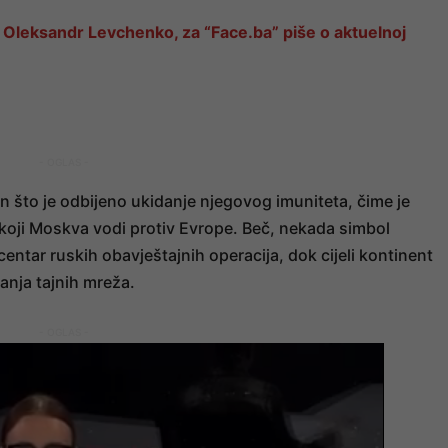
j, Oleksandr Levchenko, za “Face.ba” piše o aktuelnoj
- OGLAS -
on što je odbijeno ukidanje njegovog imuniteta, čime je
koji Moskva vodi protiv Evrope. Beč, nekada simbol
icentar ruskih obavještajnih operacija, dok cijeli kontinent
anja tajnih mreža.
- OGLAS -