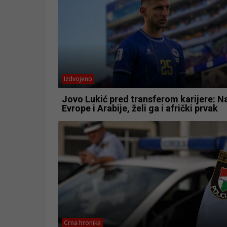
Izdvojeno
Jovo Lukić pred transferom karijere: 
Evrope i Arabije, želi ga i afrički prvak
Crna hronika