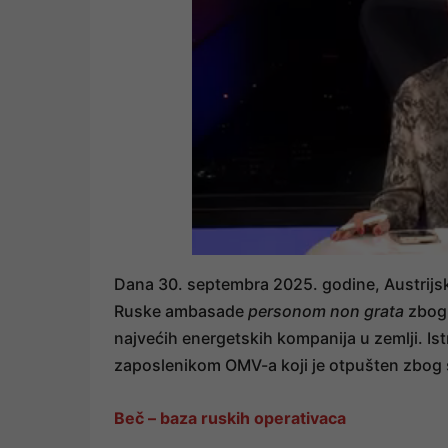
Dana 30. septembra 2025. godine, Austrijsk
Ruske ambasade
personom non grata
zbog 
najvećih energetskih kompanija u zemlji. Is
zaposlenikom OMV-a koji je otpušten zbog 
Beč – baza ruskih operativaca