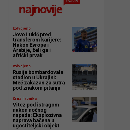
FACE.BA
najnovije
Izdvojeno
Jovo Lukić pred
transferom karijere:
Nakon Evrope i
Arabije, želi ga i
afrički prvak
Izdvojeno
Rusija bombardovala
stadion u Ukrajini:
Meč zakazan za sutra
pod znakom pitanja
Crna hronika
Vitez pod istragom
nakon noćnog
napada: Eksplozivna
naprava bačena u
ugostiteljski objekt