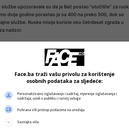
službe upozoravale su da je Beč postao “utočište” za rus
samo dvije godine porastao je sa 400 na preko 500, dok se
tajne službe. Ruske misije koriste oko četrdeset zgrada u
za nadzor.
entatima
- OGLAS -
e ogromne količine gotovine kopnenim putem u Austriju, gdje
Face.ba traži vašu privolu za korištenje
d diplomatskim pokrićem. Ovaj sistem koristi se za
osobnih podataka za sljedeće:
u agenata.
Personalizirano oglašavanje i sadržaj, mjerenje oglašavanja i
sadržaja, uvidi u publiku i razvoj usluga
Pohrana i/ili pristup podacima na uređaju
a austrijskih političara s ruskim energetskim gigantima. Biv
Saznajte više
bora
Lukoila
i MTS-a, dok je bivša ministrica Karin Kneissl