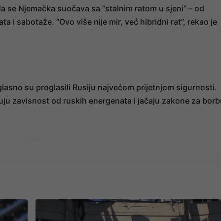
 da se Njemačka suočava sa “stalnim ratom u sjeni” – od
 i sabotaže. “Ovo više nije mir, već hibridni rat”, rekao je
asno su proglasili Rusiju najvećom prijetnjom sigurnosti.
u zavisnost od ruskih energenata i jačaju zakone za borb
- OGLAS -