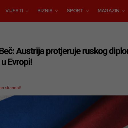
VIJESTI
BIZNIS
SPORT
MAGAZIN
eč: Austrija protjeruje ruskog diplo
u Evropi!
man skandal!