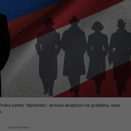
Preko petsto “diplomata”, skriveni eksplozivi na grobljima, veze
U.
- Advertisement -