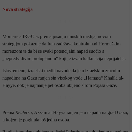
Nova strategija
- OGLAS -
Mornarica IRGC-a, prema pisanju iranskih medija, novom
strategijom pokazuje da Iran zadržava kontrolu nad Hormuškim
moreuzom te da bi se svaki potencijalni napad suočio s
„nepredvidivim protuplanom“ koji je izvan kalkulacija neprijatelja.
Istovremeno, izraelski mediji navode da je u izraelskim zračnim
napadima na Gazu ranjen sin visokog vođe „Hamasa“ Khalila al-
Hayye, dok je najmanje pet osoba ubijeno širom Pojasa Gaze.
- OGLAS -
Prema
Reutersu
, Azzam al-Hayya ranjen je u napadu na grad Gazu,
u kojem je poginula još jedna osoba.
Ranije istog dana ubijena su četiri Palestinca u odvojenim napadima,