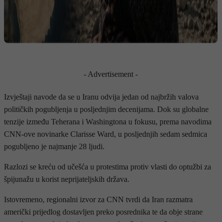
- Advertisement -
Izvještaji navode da se u Iranu odvija jedan od najbržih valova
političkih pogubljenja u posljednjim decenijama. Dok su globalne
tenzije između Teherana i Washingtona u fokusu, prema navodima
CNN-ove novinarke Clarisse Ward, u posljednjih sedam sedmica
pogubljeno je najmanje 28 ljudi.
Razlozi se kreću od učešća u protestima protiv vlasti do optužbi za
špijunažu u korist neprijateljskih država.
Istovremeno, regionalni izvor za CNN tvrdi da Iran razmatra
američki prijedlog dostavljen preko posrednika te da obje strane