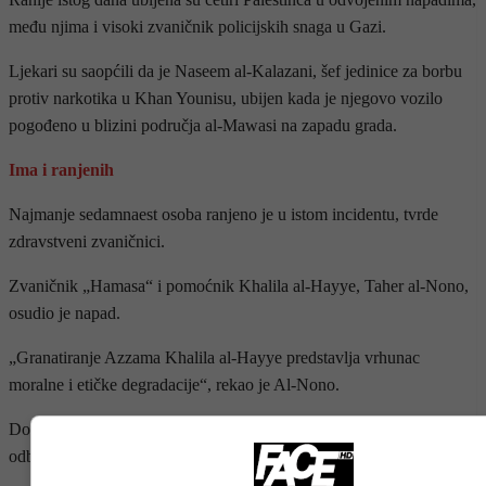
među njima i visoki zvaničnik policijskih snaga u Gazi.
Ljekari su saopćili da je Naseem al-Kalazani, šef jedinice za borbu
protiv narkotika u Khan Younisu, ubijen kada je njegovo vozilo
pogođeno u blizini područja al-Mawasi na zapadu grada.
Ima i ranjenih
Najmanje sedamnaest osoba ranjeno je u istom incidentu, tvrde
zdravstveni zvaničnici.
Zvaničnik „Hamasa“ i pomoćnik Khalila al-Hayye, Taher al-Nono,
osudio je napad.
„Granatiranje Azzama Khalila al-Hayye predstavlja vrhunac
moralne i etičke degradacije“, rekao je Al-Nono.
Dodao je da „ubistva i granatiranje samo učvršćuju pregovarače u
odbrani prava palestinskog naroda“.