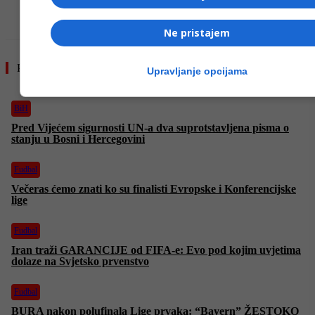
- OGLAS -
Ne pristajem
Pročitajte još
Upravljanje opcijama
BiH
Pred Vijećem sigurnosti UN-a dva suprotstavljena pisma o
stanju u Bosni i Hercegovini
Fudbal
Večeras ćemo znati ko su finalisti Evropske i Konferencijske
lige
Fudbal
Iran traži GARANCIJE od FIFA-e: Evo pod kojim uvjetima
dolaze na Svjetsko prvenstvo
Fudbal
BURA nakon polufinala Lige prvaka: “Bayern” ŽESTOKO