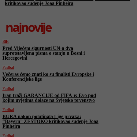
kritikovao suđenje Joaa Pinheira
najnovije
BiH
Pred Vijećem sigurnosti UN-a dva
suprotstavljena pisma o stanju u Bosni i
Hercegovini
Fudbal
Večeras ćemo znati ko su finalisti Evropske i
Konferencijske lige
Fudbal
Iran traži GARANCIJE od FIFA-e: Evo pod
kojim uvjetima dolaze na Svjetsko prvenstvo
Fudbal
BURA nakon polufinala Lige prvaka:
“Bayern” ŽESTOKO kritikovao suđenje Joaa
Pinheira
Fudbal