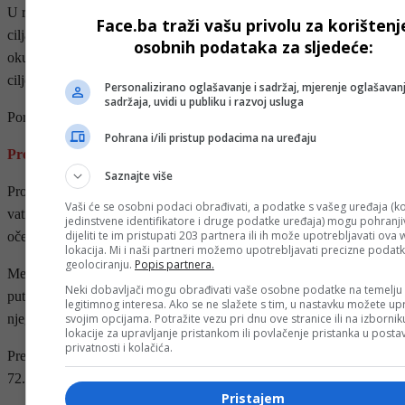
U razgovoru za „Al Jazeeru“, al-Hayya je izjavio: „Ovo kriminalno
Face.ba traži vašu privolu za korištenj
ciljanje nastavak je cionističke agresije protiv našeg naroda, jer
osobnih podataka za sljedeće:
okupacija pokušava silom, ubijanjem i terorizmom ostvariti svoje
ciljeve.“
Personalizirano oglašavanje i sadržaj, mjerenje oglašavanj
sadržaja, uvidi u publiku i razvoj usluga
Poručio je i da ih „ubijanje djece i mučeništvo vođa neće zastrašiti“.
Pohrana i/ili pristup podacima na uređaju
Prekid vatre
Saznajte više
Prošlog oktobra Izrael i „Hamas“ prihvatili su prijedlog o prekidu
Vaši će se osobni podaci obrađivati, a podatke s vašeg uređaja (ko
vatre koji su posredovale Sjedinjene Američke Države, a za koji se
jedinstvene identifikatore i druge podatke uređaja) mogu pohranjiv
dijeliti te im pristupati 203 partnera ili ih može upotrebljavati ova
očekivalo da će okončati rat u Gazi.
lokacija. Mi i naši partneri možemo upotrebljavati precizne podat
geolociranju.
Popis partnera.
Međutim, prema navodima palestinskih izvora, prekid vatre je više
Neki dobavljači mogu obrađivati vaše osobne podatke na temelju
puta prekršen, a najmanje 830 Palestinaca ubijeno je nakon
legitimnog interesa. Ako se ne slažete s tim, u nastavku možete upr
svojim opcijama. Potražite vezu pri dnu ove stranice ili na izborni
njegovog stupanja na snagu.
lokacije za upravljanje pristankom ili povlačenje pristanka u post
privatnosti i kolačića.
Prema posljednjim podacima, tokom rata u Gazi poginulo je više od
72.500 Palestinaca, uglavnom žena i djece.
Pristajem