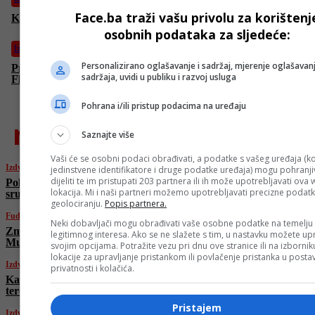
Face.ba traži vašu privolu za korištenj
Katarski premijer: Izraelski udar je “državni terorizam”
osobnih podataka za sljedeće:
Izdvojeno
Personalizirano oglašavanje i sadržaj, mjerenje oglašavanj
Prvi snimci iz Poljske, oglasio se analitičar i objavio prizore s
sadržaja, uvidi u publiku i razvoj usluga
Flight Radara
Pohrana i/ili pristup podacima na uređaju
najnovije
Saznajte više
Vaši će se osobni podaci obrađivati, a podatke s vašeg uređaja (ko
Izdvojeno
jedinstvene identifikatore i druge podatke uređaja) mogu pohranjiv
dijeliti te im pristupati 203 partnera ili ih može upotrebljavati ova
Poljaci objavili fotografije mjesta gdje je
lokacija. Mi i naši partneri možemo upotrebljavati precizne podat
srušen ruski dron, vojska ne dopušta pristup
geolociranju.
Popis partnera.
Fudbal
Neki dobavljači mogu obrađivati vaše osobne podatke na temelju
Zmajevi pali pred Austrijom, ali nada za
legitimnog interesa. Ako se ne slažete s tim, u nastavku možete upr
Mundijal još živi
svojim opcijama. Potražite vezu pri dnu ove stranice ili na izborni
lokacije za upravljanje pristankom ili povlačenje pristanka u post
Izdvojeno
privatnosti i kolačića.
Katarski premijer: Izraelski udar je “državni
terorizam”
Pristajem
Izdvojeno