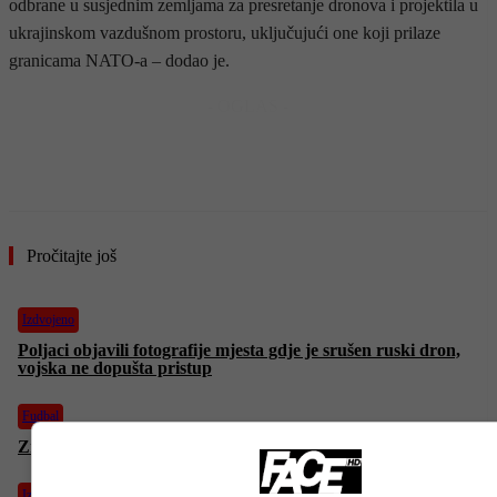
odbrane u susjednim zemljama za presretanje dronova i projektila u
ukrajinskom vazdušnom prostoru, uključujući one koji prilaze
granicama NATO-a – dodao je.
- OGLAS -
Pročitajte još
Izdvojeno
Poljaci objavili fotografije mjesta gdje je srušen ruski dron,
vojska ne dopušta pristup
Fudbal
Zmajevi pali pred Austrijom, ali nada za Mundijal još živi
Izdvojeno