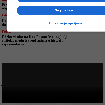
Prvi snimci iz Poljske, oglasio se analitičar i
objavio prizore s Flight Radara
Ne pristajem
Izdvojeno
Drugi napad u dva dana: Flotila za Gazu tvrdi
Upravljanje opcijama
da su ponovo bili meta izraelskih dronova
Fudbal
Džeko visoko na listi: Postao šesti najbolji
strijelac među Evropljanima u historiji
reprezentacija
Najnovije na Face TV
Bosanski vjestnik
“Zmajevi” večeras protiv Austrije igraju najvažniju
utakmicu kvalifikacija za Svjetsko prvenstvo!