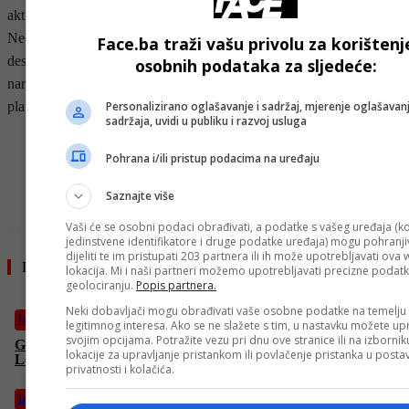
aktivnost na Karibima: “Zamislite da ste u ratu i izgubite 300.000…
Nećemo dopustiti da se to dogodi”, rekao je. Izvori su naveli da će
Face.ba traži vašu privolu za korištenj
deset borbenih aviona biti upućeno u operacije protiv određenih
osobnih podataka za sljedeće:
narkoterorističkih organizacija na jugu Kariba, s dolaskom
planiranim do kraja sljedeće sedmice.
Personalizirano oglašavanje i sadržaj, mjerenje oglašavanj
sadržaja, uvidi u publiku i razvoj usluga
- OGLAS -
Pohrana i/ili pristup podacima na uređaju
Saznajte više
Vaši će se osobni podaci obrađivati, a podatke s vašeg uređaja (ko
jedinstvene identifikatore i druge podatke uređaja) mogu pohranjiv
dijeliti te im pristupati 203 partnera ili ih može upotrebljavati ova
Pročitajte još
lokacija. Mi i naši partneri možemo upotrebljavati precizne podat
geolociranju.
Popis partnera.
Neki dobavljači mogu obrađivati vaše osobne podatke na temelju
Izdvojeno
legitimnog interesa. Ako se ne slažete s tim, u nastavku možete upr
svojim opcijama. Potražite vezu pri dnu ove stranice ili na izborni
Globalna flotila krenula prema Gazi bez sigurnosnih garancija
lokacije za upravljanje pristankom ili povlačenje pristanka u post
Londona. Hoće li ih presresti izraelske snage?
privatnosti i kolačića.
Izdvojeno