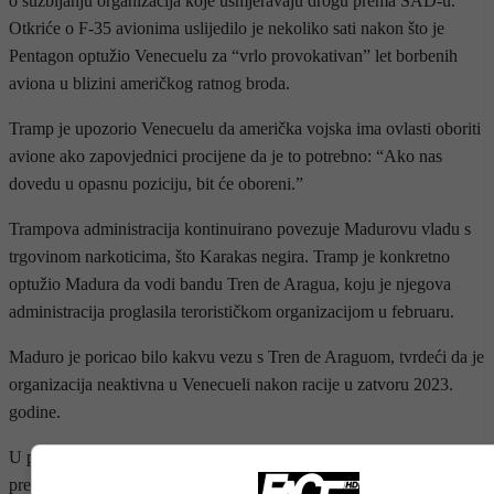
o suzbijanju organizacija koje usmjeravaju drogu prema SAD-u.
Otkriće o F-35 avionima uslijedilo je nekoliko sati nakon što je
Pentagon optužio Venecuelu za “vrlo provokativan” let borbenih
aviona u blizini američkog ratnog broda.
Tramp je upozorio Venecuelu da američka vojska ima ovlasti oboriti
avione ako zapovjednici procijene da je to potrebno: “Ako nas
dovedu u opasnu poziciju, bit će oboreni.”
Trampova administracija kontinuirano povezuje Madurovu vladu s
trgovinom narkoticima, što Karakas negira. Tramp je konkretno
optužio Madura da vodi bandu Tren de Aragua, koju je njegova
administracija proglasila terorističkom organizacijom u februaru.
Maduro je poricao bilo kakvu vezu s Tren de Araguom, tvrdeći da je
organizacija neaktivna u Venecueli nakon racije u zatvoru 2023.
godine.
U petak je Tramp usporedio smrt stotina hiljada Amerikanaca od
predoziranja s poginulima u ratu, pokušavajući opravdati vojnu