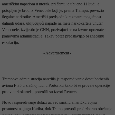
američkim napadom u utorak, pri čemu je ubijeno 11 ljudi, a
potopljen je brod iz Venecuele koji je, prema Trampu, prevozio
ilegalne narkotike. Američki predsjednik razmatra mogućnost
daljnjih udara, uključujući napade na mete narkokartela unutar
Venecuele, izvijestio je CNN, pozivajući se na izvore upoznate s
planovima administracije. Takav potez predstavljao bi značajnu
eskalaciju.
- Advertisement -
Trampova administracija naredila je raspoređivanje deset borbenih
aviona F-35 u zračnoj luci u Portoriku kako bi se provele operacije
protiv narkokartela, potvrdili su izvori Reutersu.
Novo raspoređivanje dolazi uz već snažnu američku vojnu
prisutnost na jugu Kariba, dok Tramp provodi predizborno obećanje