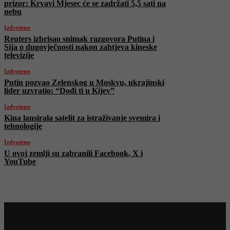
prizor: Krvavi Mjesec će se zadržati 5,5 sati na
nebu
Izdvojeno
Reuters izbrisao snimak razgovora Putina i
Sija o dugovječnosti nakon zahtjeva kineske
televizije
Izdvojeno
Putin pozvao Zelenskog u Moskvu, ukrajinski
lider uzvratio: “Dođi ti u Kijev”
Izdvojeno
Kina lansirala satelit za istraživanje svemira i
tehnologije
Izdvojeno
U ovoj zemlji su zabranili Facebook, X i
YouTube