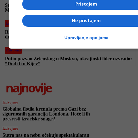
Pristajem
Sutra nas na nebu očekuje spektakularan prizor: Krvavi
Mjesec će se zadržati 5,5 sati na nebu
Ne pristajem
Izdvojeno
Reuters izbrisao snimak razgovora Putina i Sija o
dugovječnosti nakon zahtjeva kineske televizije
Upravljanje opcijama
Izdvojeno
Putin pozvao Zelenskog u Moskvu, ukrajinski lider uzvratio:
“Dođi ti u Kijev”
najnovije
Izdvojeno
Globalna flotila krenula prema Gazi bez
sigurnosnih garancija Londona. Hoće li ih
presresti izraelske snage?
Izdvojeno
Sutra nas na nebu očekuje spektakularan