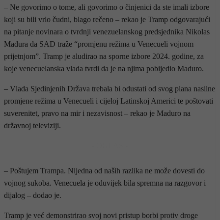
– Ne govorimo o tome, ali govorimo o činjenici da ste imali izbore
koji su bili vrlo čudni, blago rečeno – rekao je Tramp odgovarajući
na pitanje novinara o tvrdnji venezuelanskog predsjednika Nikolas
Madura da SAD traže “promjenu režima u Venecueli vojnom
prijetnjom”. Tramp je aludirao na sporne izbore 2024. godine, za
koje venecuelanska vlada tvrdi da je na njima pobijedio Maduro.
– Vlada Sjedinjenih Država trebala bi odustati od svog plana nasilne
promjene režima u Venecueli i cijeloj Latinskoj Americi te poštovati
suverenitet, pravo na mir i nezavisnost – rekao je Maduro na
državnoj televiziji.
- OGLAS -
– Poštujem Trampa. Nijedna od naših razlika ne može dovesti do
vojnog sukoba. Venecuela je oduvijek bila spremna na razgovor i
dijalog – dodao je.
Tramp je već demonstrirao svoj novi pristup borbi protiv droge