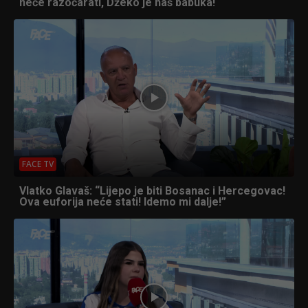
neće razočarati, Džeko je naš babuka!
FACE TV
Vlatko Glavaš: “Lijepo je biti Bosanac i Hercegovac!
Ova euforija neće stati! Idemo mi dalje!”