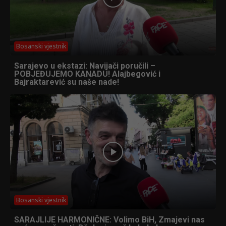
Bosanski vjestnik
Sarajevo u ekstazi: Navijači poručili –
POBJEĐUJEMO KANADU! Alajbegović i
Bajraktarević su naše nade!
Bosanski vjestnik
SARAJLIJE HARMONIČNE: Volimo BiH, Zmajevi nas