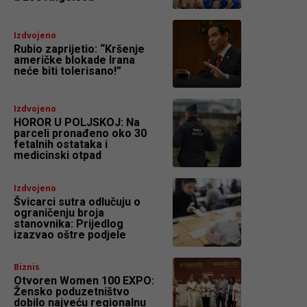
Izdvojeno
Rubio zaprijetio: “Kršenje
američke blokade Irana
neće biti tolerisano!”
Izdvojeno
HOROR U POLJSKOJ: Na
parceli pronađeno oko 30
fetalnih ostataka i
medicinski otpad
Izdvojeno
Švicarci sutra odlučuju o
ograničenju broja
stanovnika: Prijedlog
izazvao oštre podjele
Biznis
Otvoren Women 100 EXPO:
Žensko poduzetništvo
dobilo najveću regionalnu