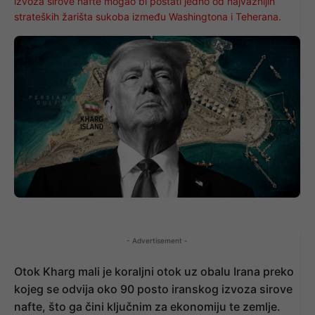
izvoza sirove nafte mogao bi postati jedno od najvažnijih
strateških žarišta sukoba između Washingtona i Teherana.
- Advertisement -
Otok Kharg mali je koraljni otok uz obalu Irana preko
kojeg se odvija oko 90 posto iranskog izvoza sirove
nafte, što ga čini ključnim za ekonomiju te zemlje.