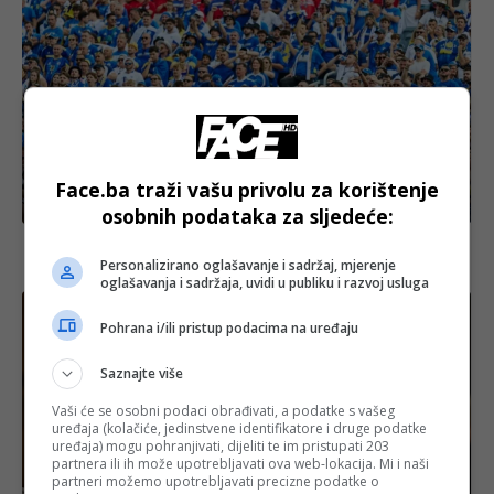
Face.ba traži vašu privolu za korištenje
Izdvojeno
osobnih podataka za sljedeće:
Savez poslao poruku navijačima nakon meča s
Kanadom: “Hvala i vidimo se u Los Angelesu”
Personalizirano oglašavanje i sadržaj, mjerenje
oglašavanja i sadržaja, uvidi u publiku i razvoj usluga
Pohrana i/ili pristup podacima na uređaju
Saznajte više
Vaši će se osobni podaci obrađivati, a podatke s vašeg
uređaja (kolačiće, jedinstvene identifikatore i druge podatke
uređaja) mogu pohranjivati, dijeliti te im pristupati 203
partnera ili ih može upotrebljavati ova web-lokacija. Mi i naši
partneri možemo upotrebljavati precizne podatke o