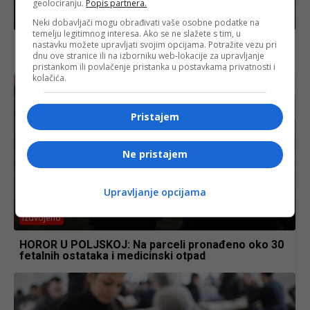
geolociranju.
Popis partnera.
Izdvojeno
Neki dobavljači mogu obrađivati vaše osobne podatke na
temelju legitimnog interesa. Ako se ne slažete s tim, u
Rubio zaprijetio: “Kršenje američke blokade Irana
nastavku možete upravljati svojim opcijama. Potražite vezu pri
neće biti tolerisano!”
dnu ove stranice ili na izborniku web-lokacije za upravljanje
pristankom ili povlačenje pristanka u postavkama privatnosti i
kolačića.
Pristajem
Ne pristajem
Upravljanje opcijama
Izdvojeno
HOROR U POLJSKOJ: Na parceli pronađeno oko 30
fetalnih ostataka i medicinski otpad