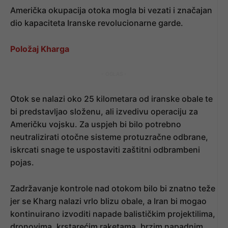
Američka okupacija otoka mogla bi vezati i značajan
dio kapaciteta Iranske revolucionarne garde.
Položaj Kharga
- OGLAS -
Otok se nalazi oko 25 kilometara od iranske obale te
bi predstavljao složenu, ali izvedivu operaciju za
Američku vojsku. Za uspjeh bi bilo potrebno
neutralizirati otočne sisteme protuzračne odbrane,
iskrcati snage te uspostaviti zaštitni odbrambeni
pojas.
Zadržavanje kontrole nad otokom bilo bi znatno teže
jer se Kharg nalazi vrlo blizu obale, a Iran bi mogao
kontinuirano izvoditi napade balističkim projektilima,
dronovima, krstarećim raketama, brzim napadnim