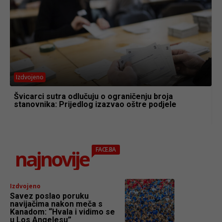
Izdvojeno
Švicarci sutra odlučuju o ograničenju broja
stanovnika: Prijedlog izazvao oštre podjele
najnovije
FACE.BA
Izdvojeno
Savez poslao poruku
navijačima nakon meča s
Kanadom: “Hvala i vidimo se
u Los Angelesu”