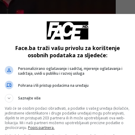
Face.ba traži vašu privolu za korištenje
osobnih podataka za sljedeće:
jednice u Danskoj, rekao je da je jedina jevrejska škola u
Personalizirano oglašavanje i sadržaj, mjerenje oglašavanja i
sadržaja, uvidi u publiku i razvoj usluga
ni područja.
Pohrana i/ili pristup podacima na uređaju
policija u Stockholmu navela da je došlo do pucnjave kod
Saznajte više
oj istražuje navodnu pucnjavu, ali je navela da niko nije
Vaši će se osobni podaci obrađivati, a podatke s vašeg uređaja (kolačiće,
jedinstvene identifikatore i druge podatke uređaja) mogu pohranjivati,
dijeliti te im pristupati 203 partnera ili ih može upotrebljavati ova web-
lokacija. Mi i naši partneri možemo upotrebljavati precizne podatke o
- OGLAS -
geolociranju.
Popis partnera.