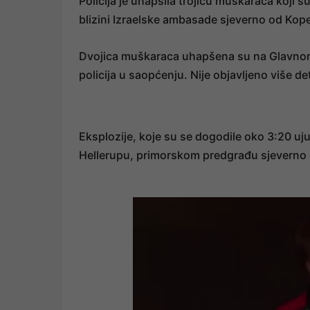
Policija je uhapsila trojicu muškaraca koji 
blizini Izraelske ambasade sjeverno od Kop
Dvojica muškaraca uhapšena su na Glavnom 
policija u saopćenju. Nije objavljeno više d
Eksplozije, koje su se dogodile oko 3:20 uju
Hellerupu, primorskom predgrađu sjeverno