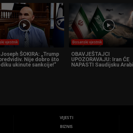
ki vjestnik
Bosanski vjestnik
 Joseph ŠOKIRA: „Trump
OBAVJEŠTAJCI
predvidiv. Nije dobro što
UPOZORAVAJU: Iran ĆE
diku ukinute sankcije!“
NAPASTI Saudijsku Arabi
VIJESTI
BIZNIS