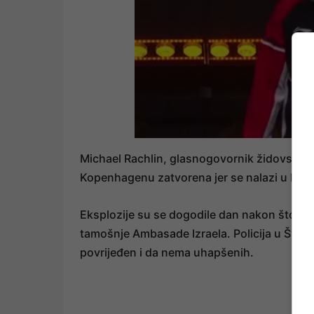
Michael Rachlin, glasnogovornik židovske za
Kopenhagenu zatvorena jer se nalazi u blizi
Eksplozije su se dogodile dan nakon što je 
tamošnje Ambasade Izraela. Policija u Švedsk
povrijeđen i da nema uhapšenih.