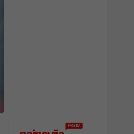
FACE.BA
najnovije