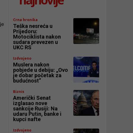
Crna hronika
je
Teška nesreća u
Prijedoru:
Motociklista nakon
sudara prevezen u
UKC RS
Izdvojeno
Muslera nakon
pobjede u debiju: „Ovo
je dobar početak za
budućnost“
Biznis
Američki Senat
izglasao nove
sankcije Rusiji: Na
udaru Putin, banke i
kupci nafte
Izdvojeno