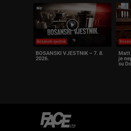
Bosanski vjestnik
Bosans
BOSANSKI VJESTNIK – 7. 8.
Matt
2026.
je ne
su Do