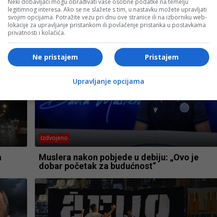
Neki dobavljači mogu obrađivati vaše osobne podatke na temelju
legitimnog interesa. Ako se ne slažete s tim, u nastavku možete upravljati
svojim opcijama. Potražite vezu pri dnu ove stranice ili na izborniku web-
lokacije za upravljanje pristankom ili povlačenje pristanka u postavkama
privatnosti i kolačića.
Ne pristajem
Pristajem
Upravljanje opcijama
Izdvojeno
a
Muslera nakon pobjede u debiju: „Ovo je
dobar početak za budućnost“