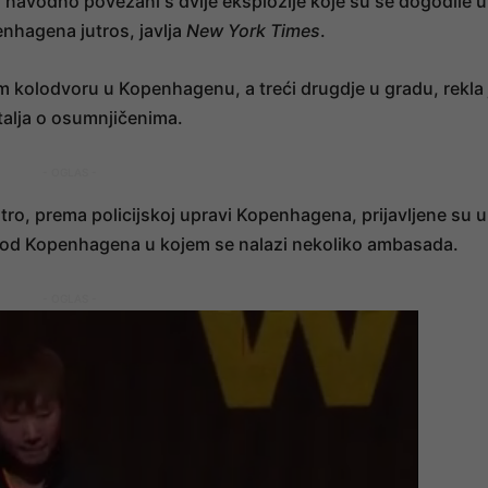
su navodno povezani s dvije eksplozije koje su se dogodile u
enhagena jutros, javlja
New York Times
.
kolodvoru u Kopenhagenu, a treći drugdje u gradu, rekla 
etalja o osumnjičenima.
- OGLAS -
tro, prema policijskoj upravi Kopenhagena, prijavljene su u
 od Kopenhagena u kojem se nalazi nekoliko ambasada.
- OGLAS -