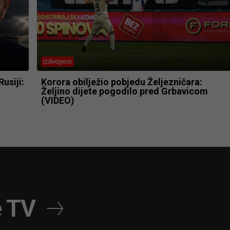
Izdvojeno
usiji:
Korora obilježio pobjedu Željezničara:
Željino dijete pogodilo pred Grbavicom
(VIDEO)
e TV