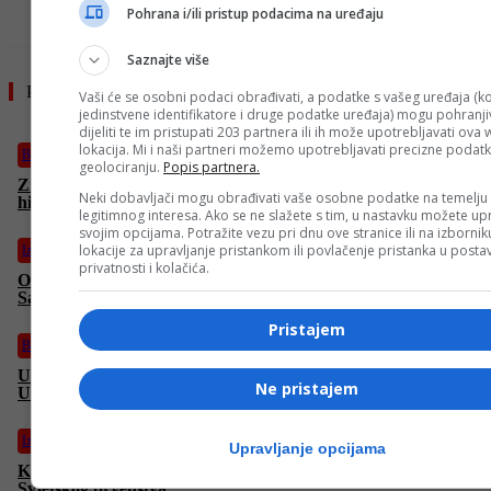
Pohrana i/ili pristup podacima na uređaju
Saznajte više
Pročitajte još
Vaši će se osobni podaci obrađivati, a podatke s vašeg uređaja (ko
jedinstvene identifikatore i druge podatke uređaja) mogu pohranjiv
dijeliti te im pristupati 203 partnera ili ih može upotrebljavati ova
lokacija. Mi i naši partneri možemo upotrebljavati precizne podat
BiH
geolociranju.
Popis partnera.
Zmije izašle na ulice Mostara: Građani u strahu, vatrogasci
Neki dobavljači mogu obrađivati vaše osobne podatke na temelju
hitno reagovali
legitimnog interesa. Ako se ne slažete s tim, u nastavku možete upr
svojim opcijama. Potražite vezu pri dnu ove stranice ili na izborni
lokacije za upravljanje pristankom ili povlačenje pristanka u post
Izdvojeno
privatnosti i kolačića.
Održana Svečana sjednica Općinskog vijeća Stari Grad
Sarajevo
Pristajem
Biznis
Uskoro nastavak kreditne linije Stambeni krediti za mlade
Ne pristajem
Union banke d.d. Sarajevo
Izdvojeno
Upravljanje opcijama
Kina odbila FIFA-u: Ne žele dati ni dolar više za TV prava
Svjetskog prvenstva