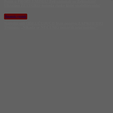
Putin u PROBLEMIMA! Želi sastanak sa Zelenskim!
Ukrajina ŽESTOKO napada ruske linije snabdijevanja!
Bosanski vjestnik
Naredni sati ODLUČUJUĆI! Iran ponovo ZAPRIJETIO
Trumpu: „Nikada se NEĆEMO pokoriti neprijatelju!“