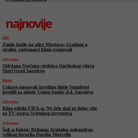
najnovije
BiH
Zmije izašle na ulice Mostara: Građani u
strahu, vatrogasci hitno reagovali
Izdvojeno
Održana Svečana sjednica Općinskog vijeća
Stari Grad Sarajevo
Biznis
Uskoro nastavak kreditne linije Stambeni
krediti za mlade Union banke d.d. Sarajevo
Izdvojeno
Kina odbila FIFA-u: Ne žele dati ni dolar više
za TV prava Svjetskog prvenstva
Izdvojeno
Šok u boksu: Britanac brutalno nokautirao
velikog favorita Davida Morrella