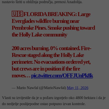
nastavio širiti u obližnja područja, prenosi Anadolija.
🇺🇸 FLORIDA BREAKING: Large
Everglades wildfire burning near
Pembroke Pines. Smoke pushing toward
the Holly Lake community
200 acres burning. 0% contained. Fire-
Rescue staged along the Holly Lake
perimeter. No evacuations ordered yet,
but crews are in position if the fire
moves…
pic.twitter.com/OFFJUnPk8k
— Mario Nawfal (@MarioNawfal)
May 11, 2026
Vlasti su izvijestile da je u požaru izgorjelo oko 4800 hektara i da je
do nedjelje poslijepodne ostao potpuno izvan kontrole.