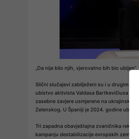
„Da nije bilo njih, vjerovatno bih bio ubijen“
Slični slučajevi zabilježeni su i u drugim e
ubistvo aktivista Valdasa Bartkevičiusa i R
zasebne zavjere usmjerene na ukrajinske i 
Zelenskog. U Španiji je 2024. godine ubijen r
Tri zapadna obavještajna zvaničnika rekla 
kampanju destabilizacije evropskih zemalja k