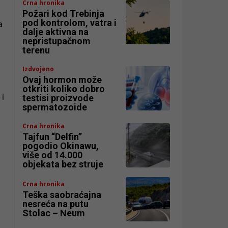
Crna hronika
Požari kod Trebinja
pod kontrolom, vatra i
a
dalje aktivna na
nepristupačnom
terenu
Izdvojeno
Ovaj hormon može
otkriti koliko dobro
 i
testisi proizvode
spermatozoide
Crna hronika
Tajfun “Delfin”
pogodio Okinawu,
više od 14.000
objekata bez struje
Crna hronika
Teška saobraćajna
nesreća na putu
Stolac – Neum