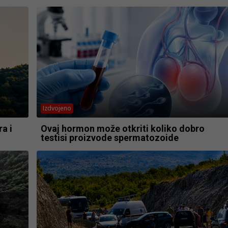
Izdvojeno
a i
Ovaj hormon može otkriti koliko dobro
testisi proizvode spermatozoide