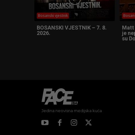
Bosanski vjestnik
Bosans
BOSANSKI VJESTNIK – 7. 8.
Matt
2026.
je ne
su Do
Jedina neovisna medijska kuća