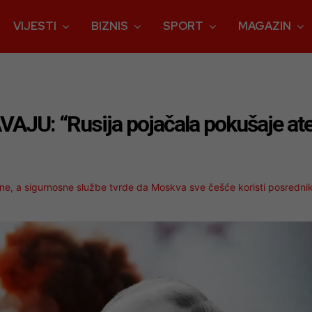
VIJESTI
BIZNIS
SPORT
MAGAZIN
JU: “Rusija pojačala pokušaje ate
rajine, a sigurnosne službe tvrde da Moskva sve češće koristi posredni