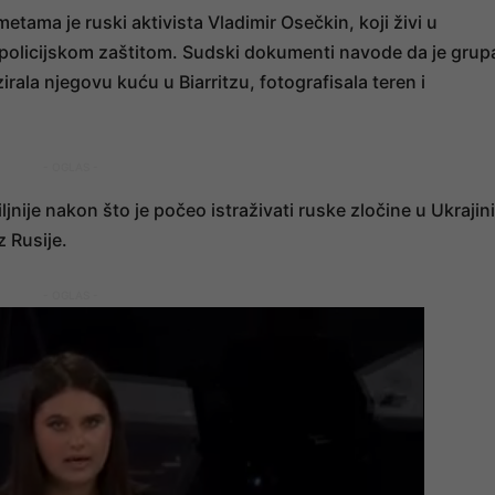
etama je ruski aktivista Vladimir Osečkin, koji živi u
 policijskom zaštitom. Sudski dokumenti navode da je grup
rala njegovu kuću u Biarritzu, fotografisala teren i
- OGLAS -
jnije nakon što je počeo istraživati ruske zločine u Ukrajini
 Rusije.
- OGLAS -