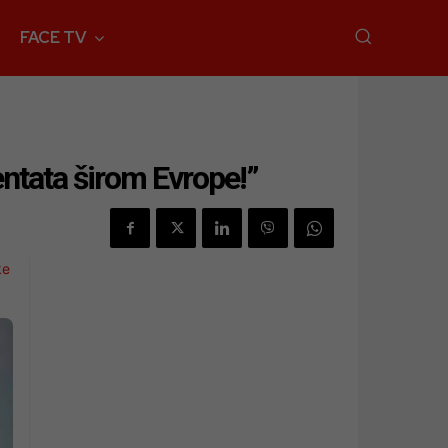
FACE TV
ntata širom Evrope!”
ke