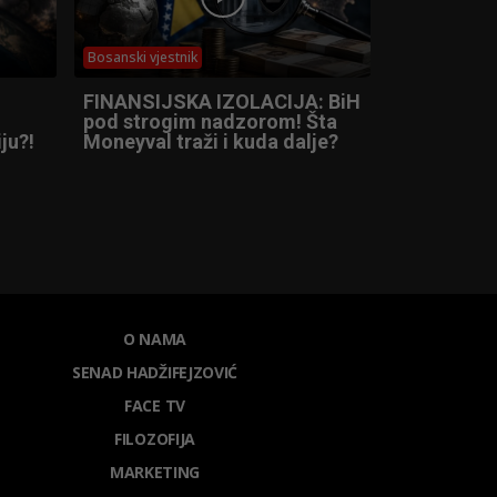
Bosanski vjestnik
FINANSIJSKA IZOLACIJA: BiH
pod strogim nadzorom! Šta
ju?!
Moneyval traži i kuda dalje?
O NAMA
SENAD HADŽIFEJZOVIĆ
FACE TV
FILOZOFIJA
MARKETING