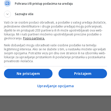
sti posrednike i kriminalne mreže umjesto vlastitih
Pohrana i/ili pristup podacima na uređaju
Saznajte više
Vaši će se osobni podaci obrađivati, a podatke s vašeg uređaja (kolačiće,
je šta su mu litvanski policajci rekli nakon što je u blizini
jedinstvene identifikatore i druge podatke uređaja) mogu pohranjivati,
č.
dijeliti te im pristupati 203 partnera ili ih može upotrebljavati ova web-
lokacija. Mi i naši partneri možemo upotrebljavati precizne podatke o
geolociranju.
Popis partnera.
- OGLAS -
Neki dobavljači mogu obrađivati vaše osobne podatke na temelju
legitimnog interesa. Ako se ne slažete s tim, u nastavku možete upravljati
čekao vas je s pištoljem. Bio je spreman čekati vas cijelu
svojim opcijama. Potražite vezu pri dnu ove stranice ili na izborniku web-
lokacije za upravljanje pristankom ili povlačenje pristanka u postavkama
privatnosti i kolačića.
ječeni napadi ne znače da su mete dugoročno sigurne.
Ne pristajem
Pristajem
- OGLAS -
Upravljanje opcijama