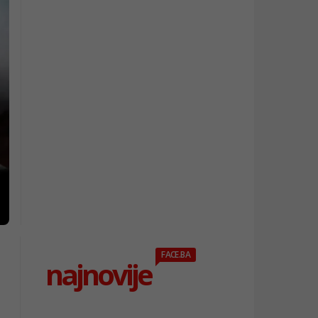
FACE.BA
najnovije