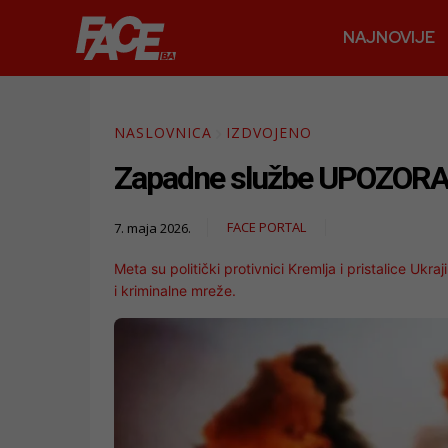
NAJNOVIJE
NASLOVNICA
IZDVOJENO
Zapadne službe UPOZORAVA
FACE PORTAL
7. maja 2026.
Meta su politički protivnici Kremlja i pristalice Uk
i kriminalne mreže.