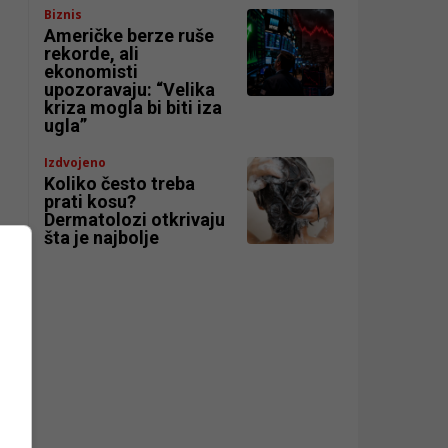
Biznis
Američke berze ruše
rekorde, ali
ekonomisti
upozoravaju: “Velika
kriza mogla bi biti iza
ugla”
Izdvojeno
Koliko često treba
prati kosu?
Dermatolozi otkrivaju
šta je najbolje
a
i