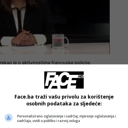
, rekao je o aktivnostima francuske policije.
vropskim državama. Litvanske vlasti spriječile su planove za
uslana Gabbasova, dok su njemačke i poljske službe razbile
evropske mete, uključujući predsjednika Ukrajine Volodimir
Face.ba traži vašu privolu za korištenje
uski pilot koji je prebjegao.
osobnih podataka za sljedeće:
su za
AP
da je riječ o širem obrascu koji se uklapa u rusku
Personalizirano oglašavanje i sadržaj, mjerenje oglašavanja i
sadržaja, uvidi u publiku i razvoj usluga
oje podržavaju Ukrajinu. U toj strategiji, prema tužiocima 