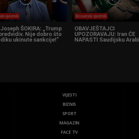
ki vjestnik
Bosanski vjestnik
 Joseph ŠOKIRA: „Trump
OBAVJEŠTAJCI
predvidiv. Nije dobro što
UPOZORAVAJU: Iran ĆE
diku ukinute sankcije!“
NAPASTI Saudijsku Arabi
VIJESTI
BIZNIS
SPORT
MAGAZIN
FACE TV