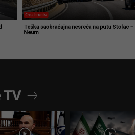
Crna hronika
d
Teška saobraćajna nesreća na putu Stolac –
Neum
e TV