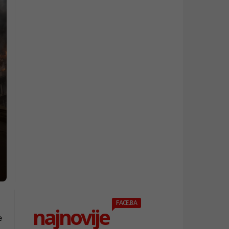
FACE.BA
najnovije
e