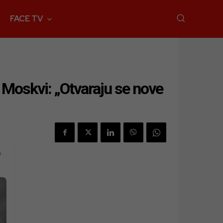
FACE TV
 Moskvi: „Otvaraju se nove
a