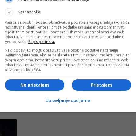
Saznajte više
stemi „Pancir-S1“, uključujući administrativne zgrade i
Vaši će se osobni podaci obrađivati, a podatke s vašeg uređaja (kolačiće,
u ruske vlasti više puta ograničavale rad moskovskih
jedinstvene identifikatore i druge podatke uređaja) mogu pohranjivati,
vima.
dijeliti te im pristupati 203 partnera ili ih može upotrebljavati ova web-
lokacija. Mi i naši partneri možemo upotrebljavati precizne podatke o
geolociranju.
Popis partnera.
- OGLAS -
Neki dobavljači mogu obrađivati vaše osobne podatke na temelju
legitimnog interesa. Ako se ne slažete s tim, u nastavku možete upravljati
ja mora poduzeti stvarne korake da okonča rat, a ne
svojim opcijama. Potražite vezu pri dnu ove stranice ili na izborniku web-
lokacije za upravljanje pristankom ili povlačenje pristanka u postavkama
og grada prije parade.“
privatnosti i kolačića.
- OGLAS -
Ne pristajem
Pristajem
Upravljanje opcijama