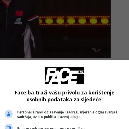
 obavještajna služba dobila konkretne zadatke povezane s
stila je o rastu ekonomskih gubitaka u Rusiji zbog
Face.ba traži vašu privolu za korištenje
 tvrdi da ti napadi posebno negativno pogađaju regionalne
osobnih podataka za sljedeće:
uru.
Personalizirano oglašavanje i sadržaj, mjerenje oglašavanja i
sadržaja, uvidi u publiku i razvoj usluga
čala višeslojnu protuzračnu odbranu oko Moskve kao odgovo
Pohrana i/ili pristup podacima na uređaju