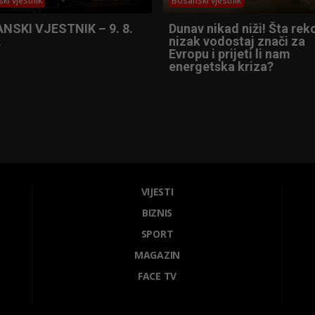
ki vjestnik
Bosanski vjestnik
NSKI VJESTNIK – 9. 8.
Dunav nikad niži! Šta re
.
nizak vodostaj znači za
Evropu i prijeti li nam
energetska kriza?
VIJESTI
BIZNIS
SPORT
MAGAZIN
FACE TV