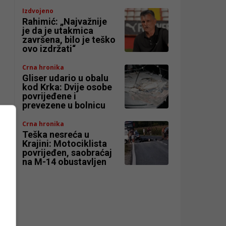
Izdvojeno
Rahimić: „Najvažnije
je da je utakmica
završena, bilo je teško
ovo izdržati“
Crna hronika
Gliser udario u obalu
kod Krka: Dvije osobe
povrijeđene i
prevezene u bolnicu
Crna hronika
Teška nesreća u
Krajini: Motociklista
povrijeđen, saobraćaj
na M-14 obustavljen
r