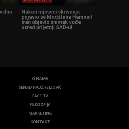
Bosanski vjestnik
kordno
Nakon mjeseci skrivanja
pojavio se Modžtaba Hamnei!
Iran objavio snimak vođe
usred prijetnji SAD-u!
O NAMA
SENAD HADŽIFEJZOVIĆ
FACE TV
FILOZOFIJA
MARKETING
KONTAKT