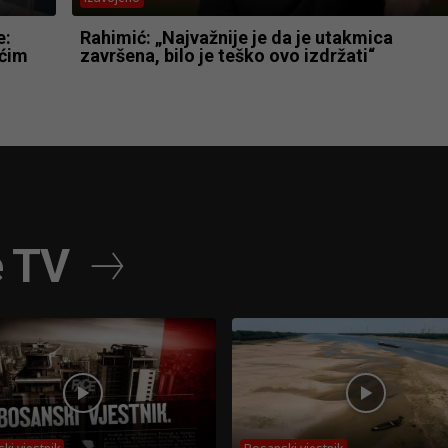
e:
Rahimić: „Najvažnije je da je utakmica
ećim
završena, bilo je teško ovo izdržati“
e TV