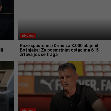
Izdvojeno
Ruže spuštene u Drinu za 3.000 ubijenih
li
Bošnjaka: Za posmrtnim ostacima 615
žrtava još se traga
Izdvojeno