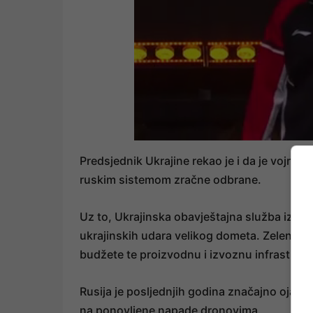
Predsjednik Ukrajine rekao je i da je vojna
ruskim sistemom zračne odbrane.
Uz to, Ukrajinska obavještajna služba izvije
ukrajinskih udara velikog dometa. Zelenski
budžete te proizvodnu i izvoznu infrastrukt
Rusija je posljednjih godina značajno oja
na ponovljene napade dronovima.