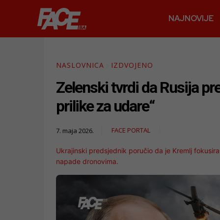
NAJNOVIJE
NASLOVNICA
IZDVOJENO
Zelenski tvrdi da Rusija 
prilike za udare“
FACE PORTAL
7. maja 2026.
Ukrajinski predsjednik poručio da je Kremlj fokusira
napade dronovima.