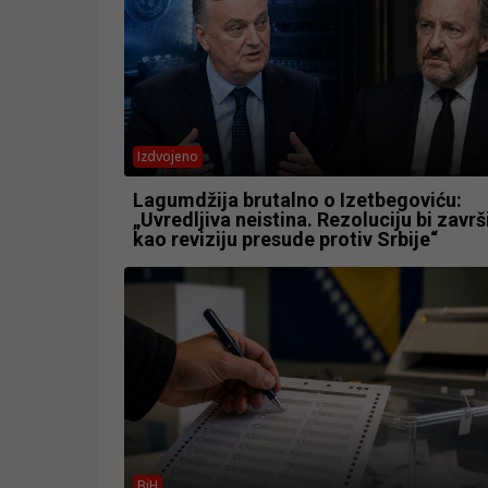
Izdvojeno
Lagumdžija brutalno o Izetbegoviću:
„Uvredljiva neistina. Rezoluciju bi završi
kao reviziju presude protiv Srbije“
BiH