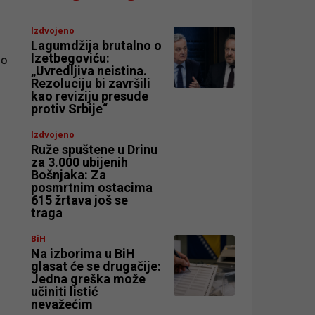
Izdvojeno
Lagumdžija brutalno o
Izetbegoviću:
go
„Uvredljiva neistina.
Rezoluciju bi završili
kao reviziju presude
protiv Srbije“
Izdvojeno
Ruže spuštene u Drinu
za 3.000 ubijenih
Bošnjaka: Za
posmrtnim ostacima
615 žrtava još se
traga
BiH
Na izborima u BiH
glasat će se drugačije:
Jedna greška može
učiniti listić
nevažećim