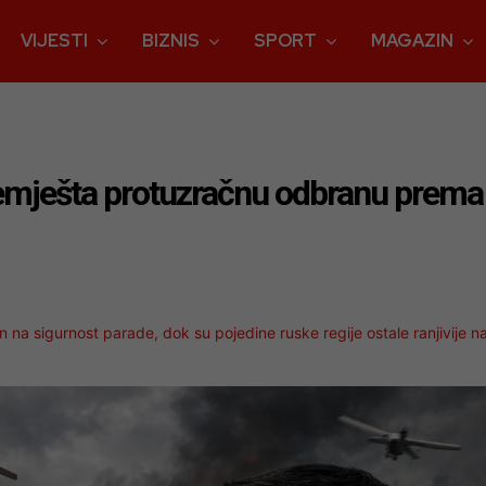
VIJESTI
BIZNIS
SPORT
MAGAZIN
premješta protuzračnu odbranu prema
n na sigurnost parade, dok su pojedine ruske regije ostale ranjivije n