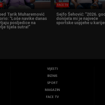
TV
FACE TV
ped Tarik Muharemović
Sejfo Šehović: “2026. go
orio: “Loše navike danas
donijela mi je najveće
ljaju posljedice na
sportske uspjehe u karijer
lje tijela sutra!”
VIJESTI
BIZNIS
SPORT
MAGAZIN
FACE TV