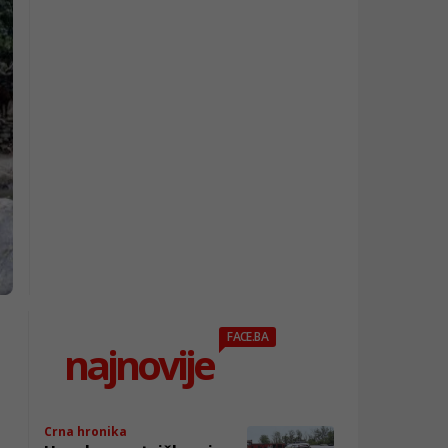
FACE.BA
najnovije
Crna hronika