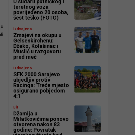
U sudaru putničkog i
teretnog voza
povrijeđeno 20 osoba,
šest teško (FOTO)
su
Izdvojeno
li
Zmajevi na okupu u
Gelsenkirchenu:
Džeko, Kolašinac i
Muslić u razgovoru
pred meč
Izdvojeno
SFK 2000 Sarajevo
ubjedljiv protiv
Racinga: Treće mjesto
osigurano pobjedom
4:1
BiH
Džamija u
Milatkovićima ponovo
otvorena nakon 83
godine: Povratak