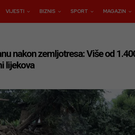
VIJESTI
BIZNIS
SPORT
MAGAZIN
anu nakon zemljotresa: Više od 1.400
i lijekova