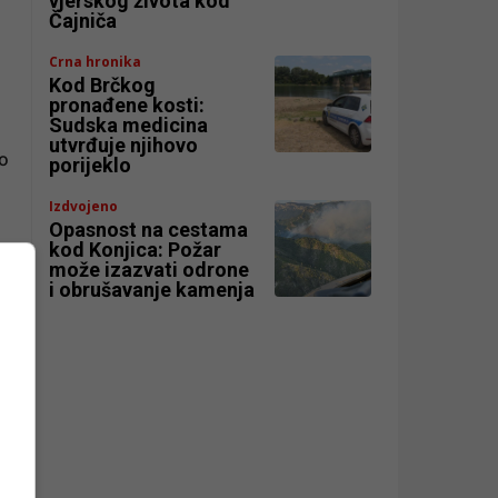
vjerskog života kod
Čajniča
Crna hronika
Kod Brčkog
pronađene kosti:
Sudska medicina
utvrđuje njihovo
to
porijeklo
Izdvojeno
Opasnost na cestama
kod Konjica: Požar
može izazvati odrone
i obrušavanje kamenja
0
uo
di