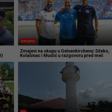
Izdvojeno
Zmajevi na okupu u Gelsenkirchenu: Džeko,
O)
Kolašinac i Muslić u razgovoru pred meč
BiH