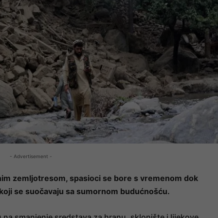
- Advertisement -
nim zemljotresom, spasioci se bore s vremenom dok
eme, koji se suočavaju sa sumornom budućnošću.
na smanjenje sredstava za hranu, sklonište i lijekove.