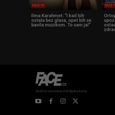
FACE TV
FACE 
Ilma Karahmet: “I kad bih
Orto
ostala bez glasa, opet bih se
upoz
bavila muzikom. To sam ja!”
ostav
zdrav
Jedina neovisna medijska kuća