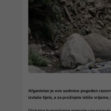
Afganistan je ove sedmice pogođen razor
izvlače tijela, a za preživjele ističe vrij
Globalne humanitarne agencije upozoravaju 