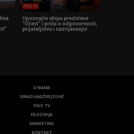
FACE TV
dina
Upoznajte ekipu predstave
“Očevi” i priču o odgovornosti,
i!”
prijateljstvu i sazrijevanju!
O NAMA
SENAD HADŽIFEJZOVIĆ
FACE TV
FILOZOFIJA
MARKETING
KONTAKT