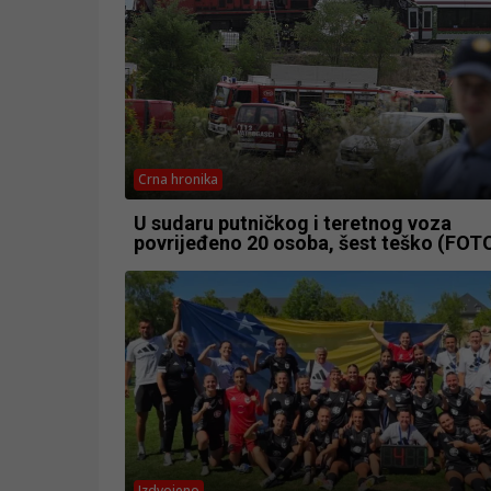
Crna hronika
U sudaru putničkog i teretnog voza
povrijeđeno 20 osoba, šest teško (FOT
Izdvojeno