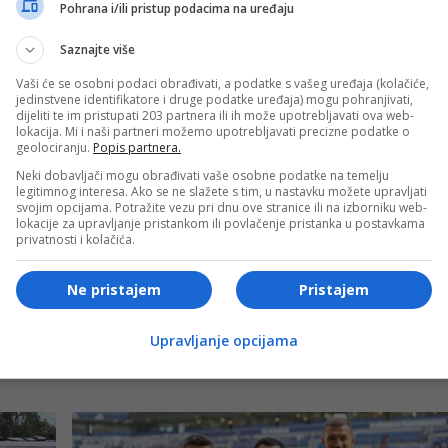
Pohrana i/ili pristup podacima na uređaju
 s obzirom na to da su ljudi i dalje zarobljeni pod
Saznajte više
Vaši će se osobni podaci obrađivati, a podatke s vašeg uređaja (kolačiće,
- OGLAS -
jedinstvene identifikatore i druge podatke uređaja) mogu pohranjivati,
dijeliti te im pristupati 203 partnera ili ih može upotrebljavati ova web-
stu”, saopštila je humanitarna organizacija Međunarodna
lokacija. Mi i naši partneri možemo upotrebljavati precizne podatke o
geolociranju.
Popis partnera.
g polumjeseca (IFRC).
Neki dobavljači mogu obrađivati vaše osobne podatke na temelju
legitimnog interesa. Ako se ne slažete s tim, u nastavku možete upravljati
svojim opcijama. Potražite vezu pri dnu ove stranice ili na izborniku web-
gođeno, a hiljade su raseljene” – dodaje se, navodeći počet
lokacije za upravljanje pristankom ili povlačenje pristanka u postavkama
privatnosti i kolačića.
Ne pristajem
Pristajem
- OGLAS -
Upravljanje opcijama