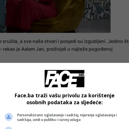
srušila, a sve naše stvari i posjedi su izgubljeni. Jedino š
– rekao je Aalem Jan, preživjeli u najteže pogođenoj
rtonosnijih u Afganistanu posljednjih godina, izazvao je
ar i Nangarhar u nedjelju, kada je pogodio malu dubinu od 1
Face.ba traži vašu privolu za korištenje
osobnih podataka za sljedeće:
zvao je paniku i prekinuo napore spašavanja jer je pokren
ela u udaljenim područjima.
Personalizirano oglašavanje i sadržaj, mjerenje oglašavanja i
sadržaja, uvidi u publiku i razvoj usluga
vrijeđeno, a više od 6.700 domova uništeno. Ujedinjeni naro