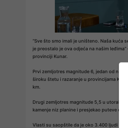
“Sve što smo imali je uništeno. Naša kuća se 
je preostalo je ova odjeća na našim leđima” 
provinciji Kunar.
Prvi zemljotres magnitude 6, jedan od najsm
široku štetu i razaranje u provincijama Kun
km.
Drugi zemljotres magnitude 5,5 u utorak iza
kamenje niz planine i presjekao puteve do s
Vlasti su saopštile da je oko 3.400 ljudi po