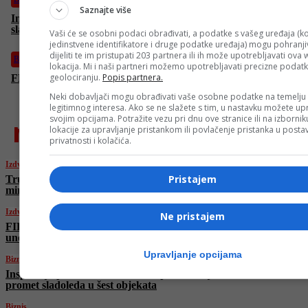
Saznajte više
Inspekcija privremeno zabranila proizvodnju i promet
sladoleda u šest objekata
Vaši će se osobni podaci obrađivati, a podatke s vašeg uređaja (ko
jedinstvene identifikatore i druge podatke uređaja) mogu pohranjiv
dijeliti te im pristupati 203 partnera ili ih može upotrebljavati ova
Biznis
lokacija. Mi i naši partneri možemo upotrebljavati precizne podat
geolociranju.
Popis partnera.
FBiH kreće u obračun sa zloupotrebama bolovanja
Neki dobavljači mogu obrađivati vaše osobne podatke na temelju
legitimnog interesa. Ako se ne slažete s tim, u nastavku možete upr
svojim opcijama. Potražite vezu pri dnu ove stranice ili na izborni
najnovije
lokacije za upravljanje pristankom ili povlačenje pristanka u post
privatnosti i kolačića.
Izdvojeno
Pristajem
Trump: “Nisam čuo ništa od Irana o prekidu
mirovnih pregovora”
Izdvojeno
Ne pristajem
FIFA upozorila navijače: Evo šta ne smijete
unositi na stadione
Upravljanje opcijama
Biznis
Inspekcija privremeno zabranila proizvodnju i
promet sladoleda u šest objekata
Biznis