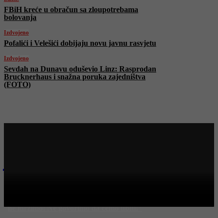
FBiH kreće u obračun sa zloupotrebama
bolovanja
Izdvojeno
Pofalići i Velešići dobijaju novu javnu rasvjetu
Izdvojeno
Sevdah na Dunavu oduševio Linz: Rasprodan
Brucknerhaus i snažna poruka zajedništva
(FOTO)
Najnovije na Face TV
FACE TV
Dr. Nabil Naser: “Ne mogu u Palestinu. Uhapsili bi me! Mi
ne mrzimo! Ne govorimo da ćemo ubiti!”