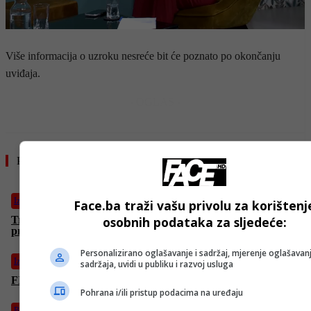
Više informacija o uzroku nesreće bit će poznato po okončanju
uviđaja.
- OGLAS -
Pročitajte još
Izdvojeno
Face.ba traži vašu privolu za korištenj
osobnih podataka za sljedeće:
Trump: “Nisam čuo ništa od Irana o prekidu mirovnih
pregovora”
Personalizirano oglašavanje i sadržaj, mjerenje oglašavanj
Izdvojeno
sadržaja, uvidi u publiku i razvoj usluga
FIFA upozorila navijače: Evo šta ne smijete unositi na stadione
Pohrana i/ili pristup podacima na uređaju
Biznis