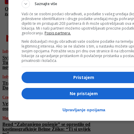
Bosanski vjestnik
Saznajte više
Otišao je Halil ef. Mehtić,hafiz koji je Kur'an napamet naučio u
zatvoru!IN MEMORIAM: Mladen Žižović
Vaši će se osobni podaci obrađivati, a podatke s vašeg uređaja (ko
jedinstvene identifikatore i druge podatke uređaja) mogu pohranjiv
dijeliti te im pristupati 203 partnera ili ih može upotrebljavati ova
lokacija. Mi i naši partneri možemo upotrebljavati precizne podat
najnovije
geolociranju.
Popis partnera.
Neki dobavljači mogu obrađivati vaše osobne podatke na temelju
legitimnog interesa. Ako se ne slažete s tim, u nastavku možete upr
svojim opcijama. Potražite vezu pri dnu ove stranice ili na izborni
Izdvojeno
lokacije za upravljanje pristankom ili povlačenje pristanka u post
Svjedok podijelio potresne detalje požara u
privatnosti i kolačića.
Tuzli: “Previše boli u ovoj hladnoj
novembarskoj noći…”
Pristajem
Izdvojeno
Tragedija u Tuzli: Nakon izbijanja požara u
Domu penzionera, dvoje u intenzivnoj njezi
Ne pristajem
Crna hronika
Veliki požar u domu penzionera u Tuzli, devet
osoba poginulo
Upravljanje opcijama
Magazin
Bend “Zabranjeno pušenje” se oprostilo od
kostimografkinje Belme Žiško: “Ti si uvijek
tu”