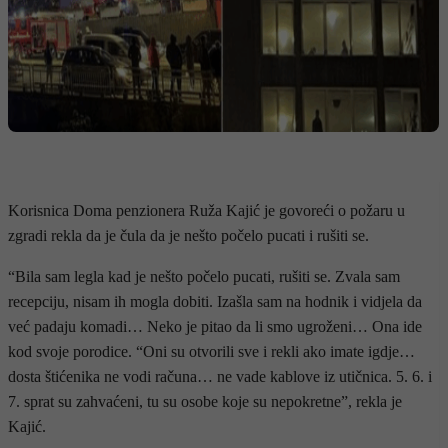
Korisnica Doma penzionera Ruža Kajić je govoreći o požaru u
zgradi rekla da je čula da je nešto počelo pucati i rušiti se.
“Bila sam legla kad je nešto počelo pucati, rušiti se. Zvala sam
recepciju, nisam ih mogla dobiti. Izašla sam na hodnik i vidjela da
već padaju komadi… Neko je pitao da li smo ugroženi… Ona ide
kod svoje porodice. “Oni su otvorili sve i rekli ako imate igdje…
dosta štićenika ne vodi računa… ne vade kablove iz utičnica. 5. 6. i
7. sprat su zahvaćeni, tu su osobe koje su nepokretne”, rekla je
Kajić.