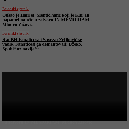
Bosanski vjestnik
Otišao je Halil ef. Mehtić,hafiz koji je Kur'an
napamet naučio u zatvoru!IN MEMORIAM:
Mladen Žižović
Bosanski vjestnik
Rat BH Fanaticosa i Saveza: Zeljković se
vadio, Fanaticosi ga demantovali! Džeko,
Spahić uz navijače
Najnovije na Face TV
Bosanski vjestnik
Otišao je Halil ef. Mehtić,hafiz koji je Kur'an napamet naučio
u zatvoru!IN MEMORIAM: Mladen Žižović