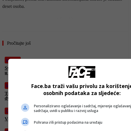
deset osoba.
- OGLAS -
Pročitajte još
Izdvojeno
Svjedok podijelio potresne detalje požara u Tuzli: “Previše boli
u ovoj hladnoj novembarskoj noći…”
Face.ba traži vašu privolu za korištenj
Izdvojeno
osobnih podataka za sljedeće:
Tragedija u Tuzli: Nakon izbijanja požara u Domu penzionera,
dvoje u intenzivnoj njezi
Personalizirano oglašavanje i sadržaj, mjerenje oglašavanj
sadržaja, uvidi u publiku i razvoj usluga
Crna hronika
Veliki požar u domu penzionera u Tuzli, devet osoba poginulo
Pohrana i/ili pristup podacima na uređaju