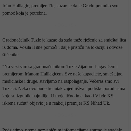
Irfan Halilagić, premijer TK, kazao je da je Gradu ponudio svu
pomoć koja je potrebna.
- OGLAS -
Gradonačelnik Tuzle je kazao da sada traže rješenje za smještaj lica
iz doma. Vozila Hitne pomoći i dalje pristižu na lokaciju i odvoze
štićenike.
“Na vezi sam sa gradonačelnikom Tuzle Zijadom Lugavićem i
premijerom Irfanom Halilagićem. Sve naše kapacitete, smještajne,
medicinske i druge, stavljamo na raspolaganje. Večeras smo svi
Tuzlaci. Neka ovo bude trenutak zajedništva i podrške porodicama
koje su izgubile najmilije. U moje lično ime, kao i Vlade KS,
iskrena sućut” objavio je u reakciji premijer KS Nihad Uk.
- OGLAS -
Podsjetimo, prema nezvaničnim informacijama smrtno je stradalo