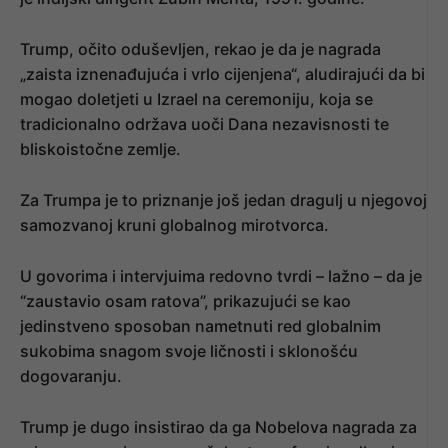
Trump, očito oduševljen, rekao je da je nagrada
„zaista iznenađujuća i vrlo cijenjena“, aludirajući da bi
mogao doletjeti u Izrael na ceremoniju, koja se
tradicionalno održava uoči Dana nezavisnosti te
bliskoistočne zemlje.
Za Trumpa je to priznanje još jedan dragulj u njegovoj
samozvanoj kruni globalnog mirotvorca.
U govorima i intervjuima redovno tvrdi – lažno – da je
“zaustavio osam ratova”, prikazujući se kao
jedinstveno sposoban nametnuti red globalnim
sukobima snagom svoje ličnosti i sklonošću
dogovaranju.
Trump je dugo insistirao da ga Nobelova nagrada za