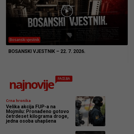
Bosanski vjestnik
BOSANSKI VJESTNIK – 22. 7. 2026.
najnovije
FACE.BA
Crna hronika
Velika akcija FUP-a na
Mojmilu: Pronađeno gotovo
četrdeset kilograma droge,
jedna osoba uhapšena