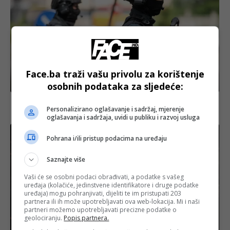
Face.ba traži vašu privolu za korištenje
Crna hronika
osobnih podataka za sljedeće:
Velika akcija FUP-a na Mojmilu: Pronađeno gotovo
Personalizirano oglašavanje i sadržaj, mjerenje
četrdeset kilograma droge, jedna osoba uhapšena
oglašavanja i sadržaja, uvidi u publiku i razvoj usluga
Pohrana i/ili pristup podacima na uređaju
Saznajte više
Vaši će se osobni podaci obrađivati, a podatke s vašeg
uređaja (kolačiće, jedinstvene identifikatore i druge podatke
uređaja) mogu pohranjivati, dijeliti te im pristupati 203
partnera ili ih može upotrebljavati ova web-lokacija. Mi i naši
partneri možemo upotrebljavati precizne podatke o
geolociranju.
Popis partnera.