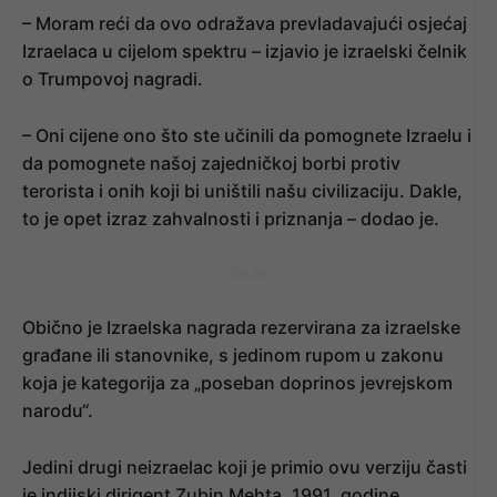
– Moram reći da ovo odražava prevladavajući osjećaj
Izraelaca u cijelom spektru – izjavio je izraelski čelnik
o Trumpovoj nagradi.
– Oni cijene ono što ste učinili da pomognete Izraelu i
da pomognete našoj zajedničkoj borbi protiv
terorista i onih koji bi uništili našu civilizaciju. Dakle,
to je opet izraz zahvalnosti i priznanja – dodao je.
- OGLAS -
Obično je Izraelska nagrada rezervirana za izraelske
građane ili stanovnike, s jedinom rupom u zakonu
koja je kategorija za „poseban doprinos jevrejskom
narodu“.
Jedini drugi neizraelac koji je primio ovu verziju časti
je indijski dirigent Zubin Mehta, 1991. godine.