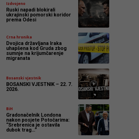
Izdvojeno
Ruski napadi blokirali
ukrajinski pomorski koridor
prema Odesi
Crna hronika
Dvojica državljana Iraka
uhapšena kod Gruda zbog
sumnje na krijumčarenje
migranata
Bosanski vjestnik
BOSANSKI VJESTNIK – 22. 7.
2026.
BiH
Gradonačelnik Londona
nakon posjete Potočarima:
“Srebrenica je ostavila
dubok trag…”