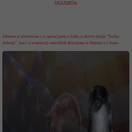
FACE PORTAL
Johnson je učestvovao i u operacijama u Iraku u okviru misije “Iračka
sloboda”, kao i u evakuaciji američkih državljana iz Bejruta u Libanu.