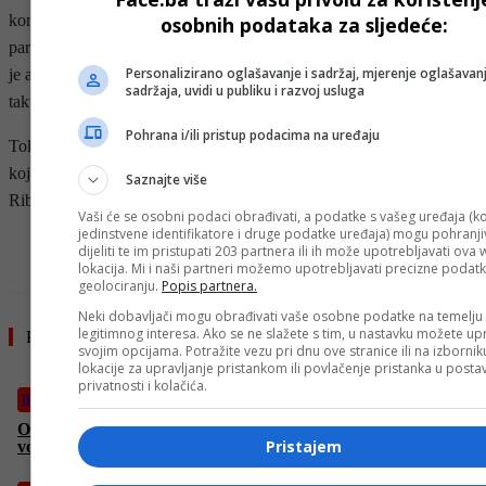
konsultantsku firmu Mares Associates LLC, koja sarađuje s
osobnih podataka za sljedeće:
partnerima na Bliskom istoku, u Evropi, Africi i Južnoj Americi. Bio
Personalizirano oglašavanje i sadržaj, mjerenje oglašavanj
je angažovan i u kompaniji Brite-Strike Technologies, koja se bavi
sadržaja, uvidi u publiku i razvoj usluga
taktičkom opremom i rasvjetom.
Pohrana i/ili pristup podacima na uređaju
Tokom vojne karijere odlikovan je brojnim priznanjima, među
kojima su Legion of Merit, Bronze Star Medal i Combat Action
Saznajte više
Ribbon.
Vaši će se osobni podaci obrađivati, a podatke s vašeg uređaja (ko
jedinstvene identifikatore i druge podatke uređaja) mogu pohranjiv
- OGLAS -
dijeliti te im pristupati 203 partnera ili ih može upotrebljavati ova
lokacija. Mi i naši partneri možemo upotrebljavati precizne podat
geolociranju.
Popis partnera.
Neki dobavljači mogu obrađivati vaše osobne podatke na temelju
legitimnog interesa. Ako se ne slažete s tim, u nastavku možete upr
Pročitajte još
svojim opcijama. Potražite vezu pri dnu ove stranice ili na izborni
lokacije za upravljanje pristankom ili povlačenje pristanka u post
privatnosti i kolačića.
BiH
Obavještenje iz ViK-a: Veliki broj sarajevskih ulica ostaje bez
Pristajem
vode