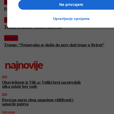
BiH
Ne pristajem
Povećan oprez zbog smanjene vidljivosti i sanacije puteva
Upravljanje opcijama
Izdvojeno
Trump podijelio Vučićev intervju
Izdvojeno
Trump: “Netanyahu se složio da neće slati trupe u Bejrut”
najnovije
BiH
Obavještenje iz ViK-a: Veliki broj sarajevskih
ulica ostaje bez vode
BiH
Povećan oprez zbog smanjene vidljivosti i
sanacije puteva
Izdvojeno