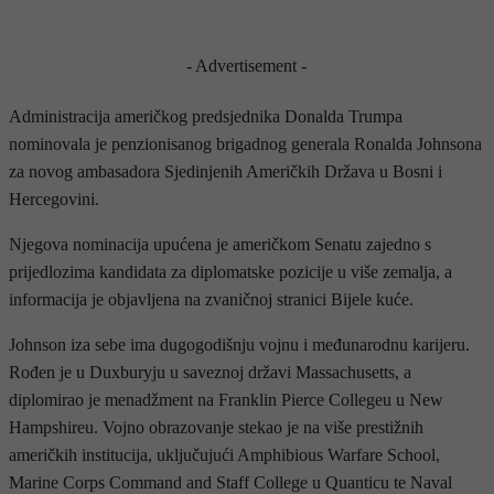
- Advertisement -
Administracija američkog predsjednika Donalda Trumpa
nominovala je penzionisanog brigadnog generala Ronalda Johnsona
za novog ambasadora Sjedinjenih Američkih Država u Bosni i
Hercegovini.
Njegova nominacija upućena je američkom Senatu zajedno s
prijedlozima kandidata za diplomatske pozicije u više zemalja, a
informacija je objavljena na zvaničnoj stranici Bijele kuće.
Johnson iza sebe ima dugogodišnju vojnu i međunarodnu karijeru.
Rođen je u Duxburyju u saveznoj državi Massachusetts, a
diplomirao je menadžment na Franklin Pierce Collegeu u New
Hampshireu. Vojno obrazovanje stekao je na više prestižnih
američkih institucija, uključujući Amphibious Warfare School,
Marine Corps Command and Staff College u Quanticu te Naval