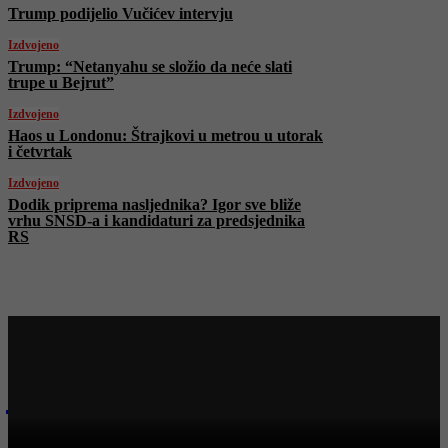
Trump podijelio Vučićev intervju
Izdvojeno
Trump: “Netanyahu se složio da neće slati
trupe u Bejrut”
Izdvojeno
Haos u Londonu: Štrajkovi u metrou u utorak
i četvrtak
Izdvojeno
Dodik priprema nasljednika? Igor sve bliže
vrhu SNSD-a i kandidaturi za predsjednika
RS
Najnovije na Face TV
Bosanski vjestnik