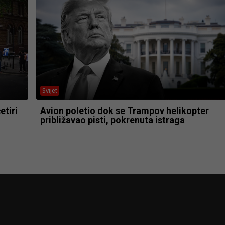
Svijet
tiri
Avion poletio dok se Trampov helikopter
približavao pisti, pokrenuta istraga