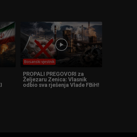
Bosanski vjestnik
PROPALI PREGOVORI za
Željezaru Zenica: Vlasnik
I
odbio sva rješenja Vlade FBiH!