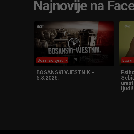
Najnovije na Fac
Bosanski vjestnik
Bosans
BOSANSKI VJESTNIK –
Psih
5.8.2026.
Sebič
uniš
ljudi!