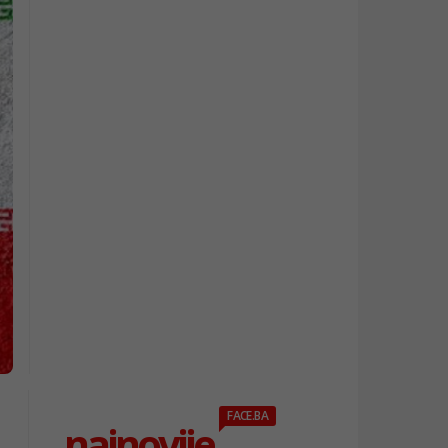
FACE.BA
najnovije