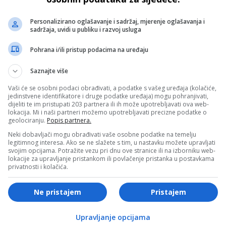
hitno uklanjanje svih postavljenih mina, naglašavajući da 
om smjeru“.
Personalizirano oglašavanje i sadržaj, mjerenje oglašavanja i
sadržaja, uvidi u publiku i razvoj usluga
jedicama na nivou koji „nikada ranije nije viđen“. Posebno j
Pohrana i/ili pristup podacima na uređaju
jesnac bude zaustavljen, SAD uzvratiti „dvadeset puta jače“
o onesposobili iransku vojnu infrastrukturu.
Saznajte više
Vaši će se osobni podaci obrađivati, a podatke s vašeg uređaja (kolačiće,
jedinstvene identifikatore i druge podatke uređaja) mogu pohranjivati,
dijeliti te im pristupati 203 partnera ili ih može upotrebljavati ova web-
lokacija. Mi i naši partneri možemo upotrebljavati precizne podatke o
tni koridor kroz koji svakodnevno prolazi petina ukupne
geolociranju.
Popis partnera.
ravaju da Iran posjeduje još stotine brodova sposobnih za
Neki dobavljači mogu obrađivati vaše osobne podatke na temelju
legitimnog interesa. Ako se ne slažete s tim, u nastavku možete upravljati
otpune blokade plovnih puteva.
svojim opcijama. Potražite vezu pri dnu ove stranice ili na izborniku web-
lokacije za upravljanje pristankom ili povlačenje pristanka u postavkama
privatnosti i kolačića.
- OGLAS -
blizinom broda, predstavljaju dugotrajnu opasnost koja može
Ne pristajem
Pristajem
rizik za komercijalne i vojne brodove širom svijeta.
Upravljanje opcijama