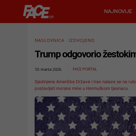
NAJNOVIJE
NASLOVNICA
IZDVOJENO
Trump odgovorio žestokim 
FACE PORTAL
10. marta 2026.
Sjedinjene Američke Države i Iran nalaze se na ru
postavljati morske mine u Hormuškom tjesnacu.