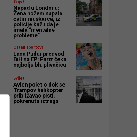
Svijet
Napad u Londonu:
Žena nožem napala
četiri muškarca, iz
policije kažu da je
imala “mentalne
probleme”
Ostali sportovi
Lana Pudar predvodi
BiH na EP: Pariz čeka
najbolju bh. plivačicu
Svijet
Avion poletio dok se
Trampov helikopter
približavao pisti,
pokrenuta istraga