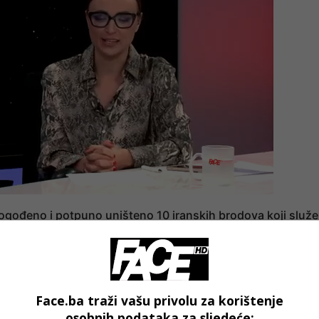
 pogođeno i potpuno uništeno 10 iranskih brodova koji služe
vo samo početak i da će uslijediti novi udari ako se
Face.ba traži vašu privolu za korištenje
osobnih podataka za sljedeće: