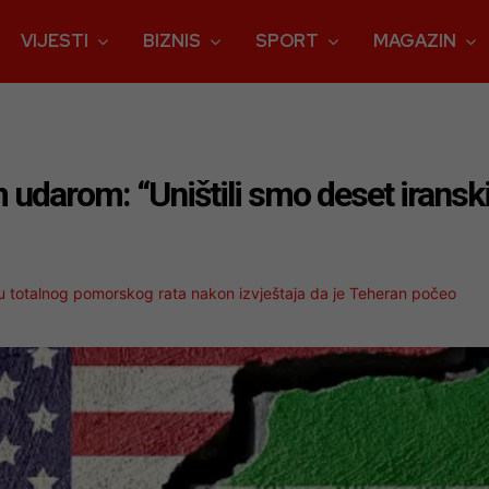
VIJESTI
BIZNIS
SPORT
MAGAZIN
udarom: “Uništili smo deset iransk
bu totalnog pomorskog rata nakon izvještaja da je Teheran počeo