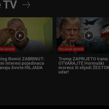
e TV
ki vjestnik
Bosanski vjestnik
olog Romić ZABRINUT:
Trump ZAPRIJETO Iranu:
ni interesi pojedinaca
OTVARAJTE Hormuški
tavaju živote HILJADA
moreuz ili slijedi ŽESTOK
udar!