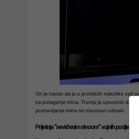
On je naveo da je u proteklih nekoliko sati
za polaganje mina. Trump je upozorio da je o
postavljanje mina ne obustavi odmah.
Prijetnja “neviđenim nivoom” vojnih posljedica