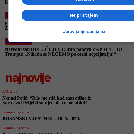
BOSANSKI VJESTNIK – 10. 5. 2026.
Ne pristajem
Bosanski vjestnik
Putin u PROBLEMIMA! Želi sastanak sa Zelenskim! Ukrajina
ŽESTOKO napada ruske linije snabdijevanja!
Upravljanje opcijama
Bosanski vjestnik
Naredni sati ODLUČUJUĆI! Iran ponovo ZAPRIJETIO
Trumpu: „Nikada se NEĆEMO pokoriti neprijatelju!“
najnovije
FACE TV
Nenad Pejić: “Bilo me stid kad sam otišao iz
Sarajeva! Prijetili su djeci da će me ubiti!”
Bosanski vjestnik
BOSANSKI VJESTNIK – 10. 5. 2026.
Bosanski vjestnik