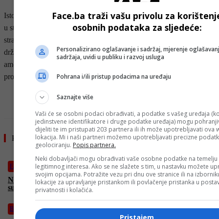
Face.ba traži vašu privolu za korištenj
Istovremeno, iranski vojni zvaničnici poručili su da su njihove snage
osobnih podataka za sljedeće:
u stanju pune pripravnosti kako bi zaštitile nuklearna postrojenja i
strateške objekte. Brigadni general Nia Akrami izjavio je za
Personalizirano oglašavanje i sadržaj, mjerenje oglašavanj
državnu agenciju IRNA da Iran smatra mogućim pokušaje
sadržaja, uvidi u publiku i razvoj usluga
američkih operacija usmjerenih prema iranskom nuklearnom
Pohrana i/ili pristup podacima na uređaju
programu.
- OGLAS -
Saznajte više
Vaši će se osobni podaci obrađivati, a podatke s vašeg uređaja (ko
jedinstvene identifikatore i druge podatke uređaja) mogu pohranjiv
dijeliti te im pristupati 203 partnera ili ih može upotrebljavati ova
lokacija. Mi i naši partneri možemo upotrebljavati precizne podat
Pročitajte još
geolociranju.
Popis partnera.
Neki dobavljači mogu obrađivati vaše osobne podatke na temelju
legitimnog interesa. Ako se ne slažete s tim, u nastavku možete upr
FACE TV
svojim opcijama. Potražite vezu pri dnu ove stranice ili na izborni
Nenad Pejić: “Bilo me stid kad sam otišao iz Sarajeva! Prijetili
lokacije za upravljanje pristankom ili povlačenje pristanka u post
su djeci da će me ubiti!”
privatnosti i kolačića.
Bosanski vjestnik
Pristajem