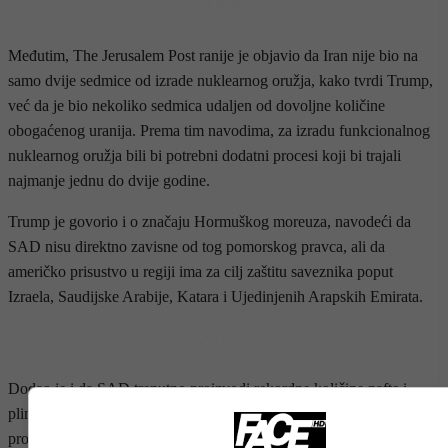
- OGLAS -
Međutim, The Jerusalem Post ranije je objavio da Iran nije bio na
samo dvije sedmice od izrade nuklearnog oružja, kako tvrdi Trump,
već da je bio nekoliko sedmica udaljen od dovoljne količine
obogaćenog uranija. Prema tim navodima, za izradu funkcionalnog
nuklearnog oružja bili bi potrebni dodatni procesi koji bi trajali
najmanje jednu do dvije godine.
Trump je govorio i o značaju Hormuškog moreuza, navodeći da
SAD nisu direktno zavisne od tog pomorskog pravca, ali da
američko prisustvo u regiji ima za cilj zaštitu saveznika poput
Izraela, Saudijske Arabije, Katara i Ujedinjenih Arapskih Emirata.
- OGLAS -
Dodao je i da SAD trenutno proizvodi rekordne količine nafte i
plina, tvrdeći da američka proizvodnja premašuje ukupnu
proizvodnju Rusija i Saudijske Arabije zajedno.