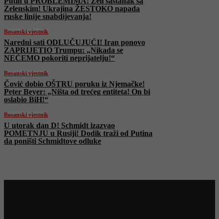
Putin u PROBLEMIMA! Želi sastanak sa
Zelenskim! Ukrajina ŽESTOKO napada
ruske linije snabdijevanja!
Bosanski vjestnik
Naredni sati ODLUČUJUĆI! Iran ponovo
ZAPRIJETIO Trumpu: „Nikada se
NEĆEMO pokoriti neprijatelju!“
Bosanski vjestnik
Čović dobio OŠTRU poruku iz Njemačke!
Peter Beyer: „Ništa od trećeg entiteta! On bi
oslabio BiH!“
Bosanski vjestnik
U utorak dan D! Schmidt izazvao
POMETNJU u Rusiji! Dodik traži od Putina
da poništi Schmidtove odluke
Najnovije na Face TV