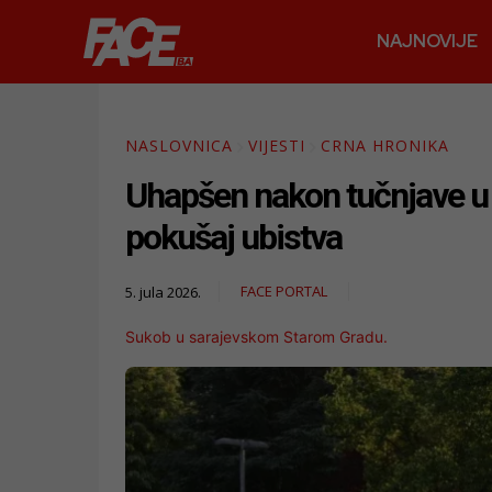
NAJNOVIJE
NASLOVNICA
VIJESTI
CRNA HRONIKA
Uhapšen nakon tučnjave u 
pokušaj ubistva
FACE PORTAL
5. jula 2026.
Sukob u sarajevskom Starom Gradu.