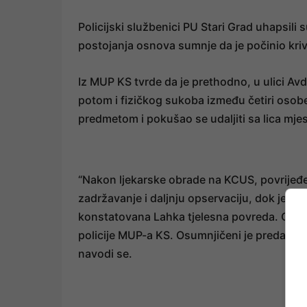
Policijski službenici PU Stari Grad uhapsili
postojanja osnova sumnje da je počinio kriv
Iz MUP KS tvrde da je prethodno, u ulici Av
potom i fizičkog sukoba između četiri osobe
predmetom i pokušao se udaljiti sa lica mje
“Nakon ljekarske obrade na KCUS, povrijeđe
zadržavanje i daljnju opservaciju, dok je z
konstatovana Lahka tjelesna povreda. Obavje
policije MUP-a KS. Osumnjičeni je predat u P
navodi se.