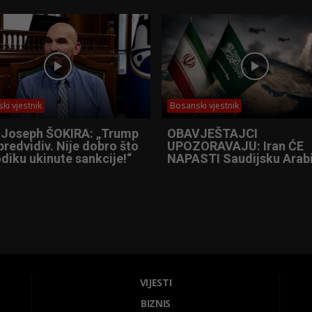
ki vjestnik
Bosanski vjestnik
 Joseph ŠOKIRA: „Trump
OBAVJEŠTAJCI
predvidiv. Nije dobro što
UPOZORAVAJU: Iran ĆE
diku ukinute sankcije!“
NAPASTI Saudijsku Arabi
VIJESTI
BIZNIS