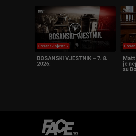
Bosanski vjestnik
Bosans
BOSANSKI VJESTNIK – 7. 8.
Matt
2026.
je ne
su Do