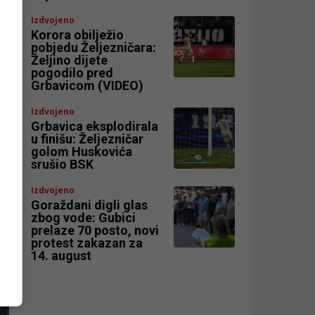
Izdvojeno
Korora obilježio
pobjedu Željezničara:
Željino dijete
pogodilo pred
Grbavicom (VIDEO)
Izdvojeno
Grbavica eksplodirala
u finišu: Željezničar
golom Huskovića
srušio BSK
Izdvojeno
Goraždani digli glas
zbog vode: Gubici
prelaze 70 posto, novi
protest zakazan za
14. august