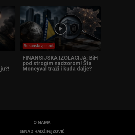
Bosanski vjestnik
FINANSIJSKA IZOLACIJA: BiH
pod strogim nadzorom! Šta
ju?!
Moneyval traži i kuda dalje?
O NAMA
SENAD HADŽIFEJZOVIĆ