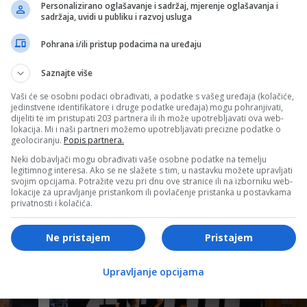
Personalizirano oglašavanje i sadržaj, mjerenje oglašavanja i
sadržaja, uvidi u publiku i razvoj usluga
Pohrana i/ili pristup podacima na uređaju
Saznajte više
Vaši će se osobni podaci obrađivati, a podatke s vašeg uređaja (kolačiće,
jedinstvene identifikatore i druge podatke uređaja) mogu pohranjivati,
dijeliti te im pristupati 203 partnera ili ih može upotrebljavati ova web-
lokacija. Mi i naši partneri možemo upotrebljavati precizne podatke o
geolociranju.
Popis partnera.
Neki dobavljači mogu obrađivati vaše osobne podatke na temelju
legitimnog interesa. Ako se ne slažete s tim, u nastavku možete upravljati
svojim opcijama. Potražite vezu pri dnu ove stranice ili na izborniku web-
lokacije za upravljanje pristankom ili povlačenje pristanka u postavkama
Izdvojeno
privatnosti i kolačića.
a
Muslera nakon pobjede u debiju: „Ovo je
Ne pristajem
Pristajem
dobar početak za budućnost“
Upravljanje opcijama