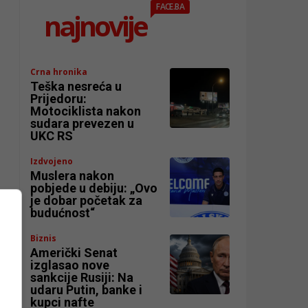
FACE.BA
najnovije
Crna hronika
Teška nesreća u
Prijedoru:
Motociklista nakon
sudara prevezen u
UKC RS
Izdvojeno
Muslera nakon
pobjede u debiju: „Ovo
je dobar početak za
budućnost“
e
Biznis
Američki Senat
izglasao nove
sankcije Rusiji: Na
udaru Putin, banke i
kupci nafte