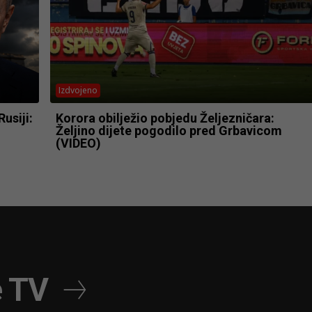
Izdvojeno
usiji:
Korora obilježio pobjedu Željezničara:
Željino dijete pogodilo pred Grbavicom
(VIDEO)
e TV