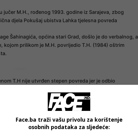
 su jučer M.H., rođenog 1993. godine iz Sarajeva, zbog
ična djela Pokušaj ubistva Lahka tjelesna povreda
dage Šahinagića, općina stari Grad, došlo je do verbalnog, a
, kojom prilikom je M.H. povrijedio T.H. (1984) oštrim
sta.
- OGLAS -
nom T.H nije utvrđen stepen povreda jer je odbio
a M.H., rodenu 1984. godine, nastanjenu u Sarajevu,
šten je tužilac KTKS, a uviđaj su obavili pripadnici Uprav
rostorije za zadržavanje lica lišenih slobode MUP-a KS”,
Face.ba traži vašu privolu za korištenje
osobnih podataka za sljedeće:
- OGLAS -