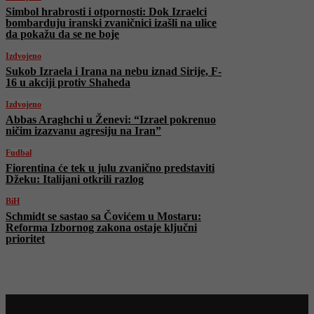
Simbol hrabrosti i otpornosti: Dok Izraelci
bombarduju iranski zvaničnici izašli na ulice
da pokažu da se ne boje
Izdvojeno
Sukob Izraela i Irana na nebu iznad Sirije, F-
16 u akciji protiv Shaheda
Izdvojeno
Abbas Araghchi u Ženevi: “Izrael pokrenuo
ničim izazvanu agresiju na Iran”
Fudbal
Fiorentina će tek u julu zvanično predstaviti
Džeku: Italijani otkrili razlog
BiH
Schmidt se sastao sa Čovićem u Mostaru:
Reforma Izbornog zakona ostaje ključni
prioritet