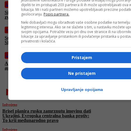
jedinstvene identifikatore i druge podatke uređaja) mogu pohranjiv
Izdvojeno
dijeliti te im pristupati 203 partnera ili ih može upotrebljavati ova
lokacija. Mi i naši partneri možemo upotrebljavati precizne podat
Simbol hrabrosti i otpornosti: Dok Izraelci bombarduju iranski
geolociranju.
Popis partnera.
zvaničnici izašli na ulice da pokažu da se ne boje
Neki dobavljači mogu obrađivati vaše osobne podatke na temelju
legitimnog interesa. Ako se ne slažete s tim, u nastavku možete upr
Izdvojeno
svojim opcijama. Potražite vezu pri dnu ove stranice ili na izborni
lokacije za upravljanje pristankom ili povlačenje pristanka u post
Sukob Izraela i Irana na nebu iznad Sirije, F-16 u akciji protiv
privatnosti i kolačića.
Shaheda
Izdvojeno
Pristajem
Abbas Araghchi u Ženevi: “Izrael pokrenuo ničim izazvanu
agresiju na Iran”
Ne pristajem
najnovije
Upravljanje opcijama
Izdvojeno
Brisel planira rusku zamrznutu imovinu dati
Ukrajini, Evropska centralna banka protiv:
To krši međunarodno pravo
Izdvojeno