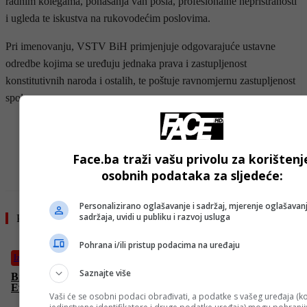
radnim kolegama, ponašanja van posla, profesionalne nepristranosti
i ugleda te iskustva na rukovodećim poslovima.
Pri imenovanju, VSTV BiH primjenjuje odgovarajuće ustavne
odredbe kojima se uređuju jednaka prava i zastupljenost
konstitutivnih naroda i ostalih, te poštuje ravnomjernu zastupljenost
spolova.
- OGLAS -
Face.ba traži vašu privolu za korištenj
osobnih podataka za sljedeće:
Personalizirano oglašavanje i sadržaj, mjerenje oglašavanj
sadržaja, uvidi u publiku i razvoj usluga
Pročitajte još
Pohrana i/ili pristup podacima na uređaju
Izdvojeno
Saznajte više
Brisel planira rusku zamrznutu imovinu dati Ukrajini,
Evropska centralna banka protiv: To krši međunarodno pravo
Vaši će se osobni podaci obrađivati, a podatke s vašeg uređaja (ko