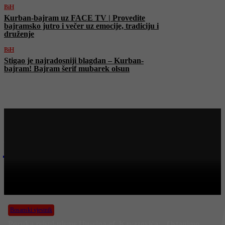
BiH
Kurban-bajram uz FACE TV | Provedite
bajramsko jutro i večer uz emocije, tradiciju i
druženje
BiH
Stigao je najradosniji blagdan – Kurban-
bajram! Bajram šerif mubarek olsun
Najnovije na Face TV
Bosanski vjestnik
BOSANSKI VJESTNIK – 26. 5. 2026.
Bosanski vjestnik
Poruka reisul-uleme Huseina-ef. Kavazovića: „Ostanimo