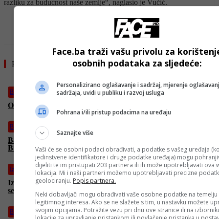
razliku za budućnost naše zemlje“, naglasio je Vučić.
- OGLAS -
Face.ba traži vašu privolu za korištenj
osobnih podataka za sljedeće:
Pročitajte još
Personalizirano oglašavanje i sadržaj, mjerenje oglašavanj
sadržaja, uvidi u publiku i razvoj usluga
BiH
Ovo je američki kandidati za visokog predstavnika
Pohrana i/ili pristup podacima na uređaju
BiH
Saznajte više
Bajramska hutba reisu-l-uleme Huseina ef. Kavazovića:
Budimo radost jedni drugima
Vaši će se osobni podaci obrađivati, a podatke s vašeg uređaja (ko
jedinstvene identifikatore i druge podatke uređaja) mogu pohranjiv
dijeliti te im pristupati 203 partnera ili ih može upotrebljavati ova
Izdvojeno
lokacija. Mi i naši partneri možemo upotrebljavati precizne podat
geolociranju.
Popis partnera.
Izrael je uoči Kurban-bajrama gađao lokacije u Gazi na kojima
se okupljaju civili: Ubijeno devet Palestinaca
Neki dobavljači mogu obrađivati vaše osobne podatke na temelju
legitimnog interesa. Ako se ne slažete s tim, u nastavku možete upr
svojim opcijama. Potražite vezu pri dnu ove stranice ili na izborni
BiH
lokacije za upravljanje pristankom ili povlačenje pristanka u post