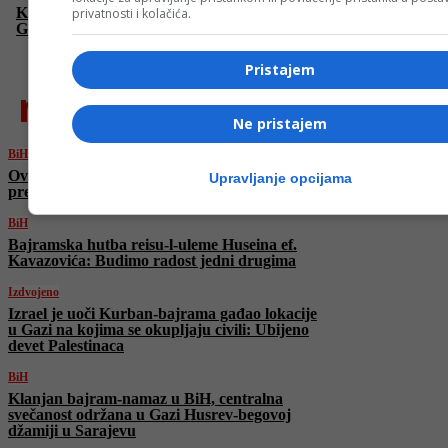
Klanjan bajram-namaz u BiH, centralna svečanost održana u
privatnosti i kolačića.
Gazi Husrev-begovoj džamiji u Sarajevu
Pristajem
najnovije
Ne pristajem
BiH
Ovo je američki kandidati za visokog
Upravljanje opcijama
predstavnika
BiH
Bajramska hutba reisu-l-uleme Huseina ef.
Kavazovića: Budimo radost jedni drugima
Izdvojeno
Izrael je uoči Kurban-bajrama gađao lokacije
u Gazi na kojima se okupljaju civili: Ubijeno
devet Palestinaca
BiH
Klanjan bajram-namaz u BiH, centralna
svečanost održana u Gazi Husrev-begovoj
džamiji u Sarajevu