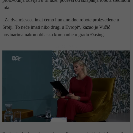
proizvodnja odvijati u tri faze, počevši od sklapanja robota sredinom
jula.
„Za dva mjeseca imat ćemo humanoidne robote proizvedene u
Srbiji. To neće imati niko drugi u Evropi“, kazao je Vučić
novinarima nakon obilaska kompanije u gradu Đasing.
- OGLAS -