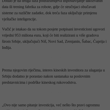
Dodao je da druga faza podrazumijeva uspostavljanje takozvanih
data ili trening fabrika za robote, gdje će stručnjaci obučavati
sisteme za različite zadatke, dok treća faza uključuje primjenu
vještačke inteligencije.
Vučić je istakao da su tokom posjete potpisani investicioni ugovori
vrijedni 953 miliona eura, koji će biti realizirani u više gradova
širom Srbije, uključujući Niš, Novi Sad, Zrenjanin, Šabac, Ćuprija i
Inđija.
- OGLAS -
Prema njegovim riječima, interes kineskih investitora za ulaganja u
Srbiju dodatno je porastao nakon sastanaka sa poslovnim
predstavnicima i podrške kineskog rukovodstva.
- OGLAS -
„Ovo nije samo pitanje investicija, već nešto što pravi ogromnu