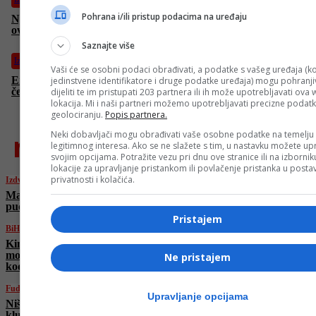
Pohrana i/ili pristup podacima na uređaju
Njemačka povećava uvoz kazahstanske nafte da bi smanjila
ovisnost o Rusiji
Saznajte više
Izdvojeno
Vaši će se osobni podaci obrađivati, a podatke s vašeg uređaja (ko
Erdogan osudio izraelske nehumane napade na Gazu: Ljudi
jedinstvene identifikatore i druge podatke uređaja) mogu pohranjiv
čekaju na komad hljeba dok ih brutalno napadaju
dijeliti te im pristupati 203 partnera ili ih može upotrebljavati ova
lokacija. Mi i naši partneri možemo upotrebljavati precizne podat
geolociranju.
Popis partnera.
najnovije
Neki dobavljači mogu obrađivati vaše osobne podatke na temelju
legitimnog interesa. Ako se ne slažete s tim, u nastavku možete upr
svojim opcijama. Potražite vezu pri dnu ove stranice ili na izborni
lokacije za upravljanje pristankom ili povlačenje pristanka u post
privatnosti i kolačića.
Izdvojeno
Masakr u redu za hranu u Gazi: Izraelci
pucali, pa pozvali avion, najmanje 60 mrtvih
Pristajem
BiH
Kineski državljanin (32) preminuo u
mostarskoj bolnici nakon nesreće na gradilištu
Ne pristajem
kod Stoca
Fudbal
Upravljanje opcijama
Ništa od Sarajeva: Asmir Begović ima novi
klub, branit će za nekadašnjeg prvaka