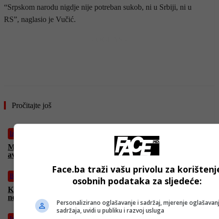
“Srpskom narodu nigdje nije potreban sukob, ni u Srbiji, ni u
RS”, naglasio je Vučić.
- OGLAS -
Pročitajte još
Izdvojeno
Masakr u redu za hranu u Gazi: Izraelci pucali, pa pozvali
avion, najmanje 60 mrtvih
Face.ba traži vašu privolu za korištenj
BiH
osobnih podataka za sljedeće:
Kineski državljanin (32) preminuo u mostarskoj bolnici nakon
nesreće na gradilištu kod Stoca
Personalizirano oglašavanje i sadržaj, mjerenje oglašavanj
sadržaja, uvidi u publiku i razvoj usluga
Izdvojeno