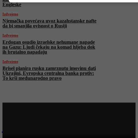
Engleske
Izdvojeno
Njemačka povećava uvoz kazahstanske nafte
da bi smanjila ovisnost o Rusiji
Izdvojeno
Erdogan osudio izraelske nehumane napade
na Gazu: Ljudi čekaju na komad hljeba dok
ih brutalno napadaju
Izdvojeno
Brisel planira rusku zamrznutu imovinu dati
Ukrajini, Evropska centralna banka protiv:
To krši međunarodno pravo
Najnovije na Face TV