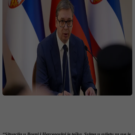
“Situacija u Bosni i Hercegovini je teška. Svima u svijetu za sve je