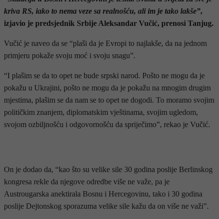
kriva RS, iako to nema veze sa realnošću, ali im je tako lakše”
,
izjavio je predsjednik Srbije Aleksandar Vučić, prenosi Tanjug.
Vučić je naveo da se “plaši da je Evropi to najlakše, da na jednom
primjeru pokaže svoju moć i svoju snagu”.
“I plašim se da to opet ne bude srpski narod. Pošto ne mogu da je
pokažu u Ukrajini, pošto ne mogu da je pokažu na mnogim drugim
mjestima, plašim se da nam se to opet ne dogodi. To moramo svojim
političkim znanjem, diplomatskim vještinama, svojim ugledom,
svojom ozbiljnošću i odgovornošću da spriječimo”, rekao je Vučić.
- OGLAS -
On je dodao da, “kao što su velike sile 30 godina poslije Berlinskog
kongresa rekle da njegove odredbe više ne važe, pa je
Austrougarska anektirala Bosnu i Hercegovinu, tako i 30 godina
poslije Dejtonskog sporazuma velike sile kažu da on više ne važi”.