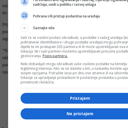
sadržaja, uvidi u publiku i razvoj usluga
razne opcije kada je u pitanju BiH, ali da je jasno da ne smije doći
do raspada zemlje i novog sukoba.
Pohrana i/ili pristup podacima na uređaju
Prije toga, 8. marta, Rubio je poručio je da postupci Dodika
Saznajte više
podrivaju institucije Bosne i Hercegovine i ugrožavaju njenu
Vaši će se osobni podaci obrađivati, a podatke s vašeg uređaja (ko
sigurnost i stabilnost.
jedinstvene identifikatore i druge podatke uređaja) mogu pohranjiv
dijeliti te im pristupati 203 partnera ili ih može upotrebljavati ova
“Naša nacija ohrabruje političke lidere u Bosni i Hercegovini da se
lokacija. Mi i naši partneri možemo upotrebljavati precizne podat
geolociranju.
Popis partnera.
uključe u konstruktivan i odgovoran dijalog. Pozivamo naše
Neki dobavljači mogu obrađivati vaše osobne podatke na temelju
partnere u regiji da nam se pridruže u suprotstavljanju ovom
legitimnog interesa. Ako se ne slažete s tim, u nastavku možete upr
opasnom i destabilizirajućem ponašanju” – naveo je ranije Rubio.
svojim opcijama. Potražite vezu pri dnu ove stranice ili na izborni
lokacije za upravljanje pristankom ili povlačenje pristanka u post
privatnosti i kolačića.
- OGLAS -
Pristajem
TAG #
MILORAD DODIK
Ne pristajem