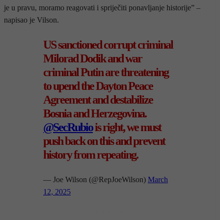
je u pravu, moramo reagovati i spriječiti ponavljanje historije” –
napisao je Vilson.
US sanctioned corrupt criminal
Milorad Dodik and war
criminal Putin are threatening
to upend the Dayton Peace
Agreement and destabilize
Bosnia and Herzegovina.
@SecRubio
is right, we must
push back on this and prevent
history from repeating.
— Joe Wilson (@RepJoeWilson)
March
12, 2025
- OGLAS -