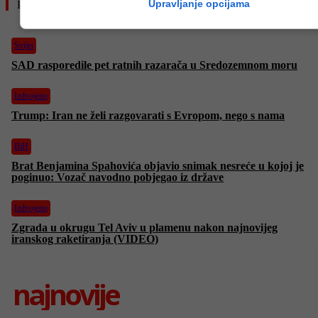
Upravljanje opcijama
Pročitajte još
Svijet
SAD rasporedile pet ratnih razarača u Sredozemnom moru
Izdvojeno
Trump: Iran ne želi razgovarati s Evropom, nego s nama
BiH
Brat Benjamina Spahovića objavio snimak nesreće u kojoj je
poginuo: Vozač navodno pobjegao iz države
Izdvojeno
Zgrada u okrugu Tel Aviv u plamenu nakon najnovijeg
iranskog raketiranja (VIDEO)
najnovije