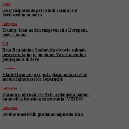
Svijet
SAD rasporedile pet ratnih razarača u
Sredozemnom moru
Izdvojeno
Trump: Iran ne želi razgovarati s Evropom,
nego s nama
BiH
Brat Benjamina Spahovića objavio snimak
nesreće u kojoj je poginuo: Vozač navodno
pobjegao iz države
Košarka
Vlade Divac se prvi put oglasio nakon teške
saobraćajne nesreće i operacije
Izdvojeno
Zgrada u okrugu Tel Aviv u plamenu nakon
najnovijeg iranskog raketiranja (VIDEO)
Izdvojeno
Stotine američkih građana napustilo Iran