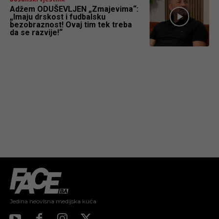
Adžem ODUŠEVLJEN „Zmajevima“:
„Imaju drskost i fudbalsku
bezobraznost! Ovaj tim tek treba
da se razvije!“
Jedina neovisna medijska kuća