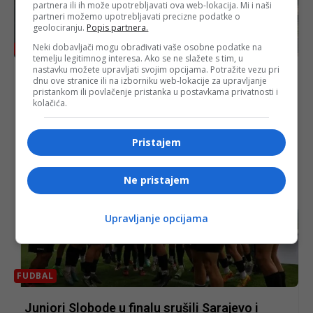
partnera ili ih može upotrebljavati ova web-lokacija. Mi i naši
partneri možemo upotrebljavati precizne podatke o
geolociranju.
Popis partnera.
Neki dobavljači mogu obrađivati vaše osobne podatke na
BOSANSKI VJESTNIK
temelju legitimnog interesa. Ako se ne slažete s tim, u
nastavku možete upravljati svojim opcijama. Potražite vezu pri
Tragičan kraj: izvučeno beživotno tijelo
dnu ove stranice ili na izborniku web-lokacije za upravljanje
pristankom ili povlačenje pristanka u postavkama privatnosti i
rudara Asima Šehanovića iz Rudniku lignita u
kolačića.
Mramoru!
Pristajem
Ne pristajem
Upravljanje opcijama
FUDBAL
Juniori Slobode u finalu srušili Sarajevo i