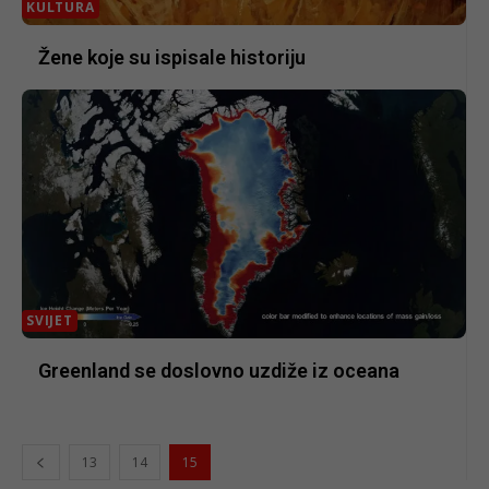
KULTURA
Žene koje su ispisale historiju
SVIJET
Greenland se doslovno uzdiže iz oceana
13
14
15