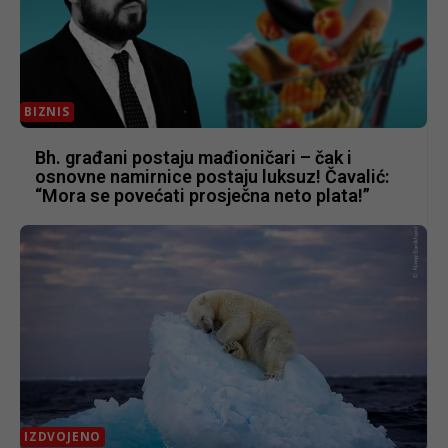
BIZNIS
Bh. građani postaju mađioničari – čak i
osnovne namirnice postaju luksuz! Čavalić:
“Mora se povećati prosječna neto plata!”
IZDVOJENO