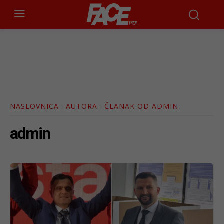
NASLOVNICA
AUTORA
ČLANAK OD ADMIN
admin