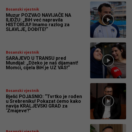
Bosanski vjestnik
Muzur POZVAO NAVIJAČE NA
ILIDŽU: „BiH već napravila
HISTORIJU! Imamo razlog za
SLAVLJE, DOĐITE!“
Bosanski vjestnik
SARAJEVO U TRANSU pred
Mundijal: „Džeko je naš dijamant!
Momci, cijela BiH je UZ VAS!“
Bosanski vjestnik
Bjelić POJASNIO: “Tvrtko je rođen
u Srebreniku! Pokazat ćemo kako
navija KRALJEVSKI GRAD za
‘Zmajeve’!”
Bosanski vjestnik