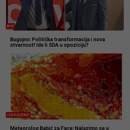
BIH
Bugojno: Politička transformacija i nova
stvarnost! Ide li SDA u opoziciju?
IZDVOJENO
Meteorolog Babić za Face: Nalazimo se u