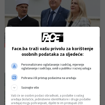
BOSANSKI VJESTNIK
Face.ba traži vašu privolu za korištenje
osobnih podataka za sljedeće:
30 godina od rušenja, otvorena obnovljena
Arnaudija! Dodik: Rušenje džamije bila je
greška!
Personalizirano oglašavanje i sadržaj, mjerenje
oglašavanja i sadržaja, uvidi u publiku i razvoj usluga
Pohrana i/ili pristup podacima na uređaju
Saznajte više
Vaši će se osobni podaci obrađivati, a podatke s vašeg
uređaja (kolačiće, jedinstvene identifikatore i druge podatke
uređaja) mogu pohranjivati, dijeliti te im pristupati 203