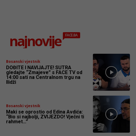
najnovije
FACE.BA
Bosanski vjestnik
DOĐITE I NAVIJAJTE! SUTRA
gledajte “Zmajeve” s FACE TV od
14:00 sati na Centralnom trgu na
Ilidži
Bosanski vjestnik
Maki se oprostio od Edina Avdića:
“Bio si najbolji, ZVIJEZDO! Vječni ti
rahmet…”