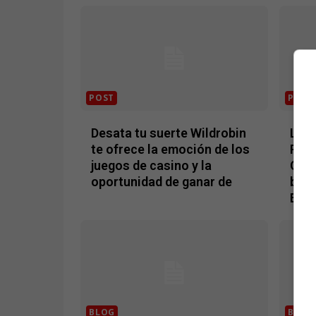
POST
POST
Desata tu suerte Wildrobin
LExp
te ofrece la emoción de los
Redé
juegos de casino y la
Gain
oportunidad de ganar de
beti
Exce
BLOG
BLOG