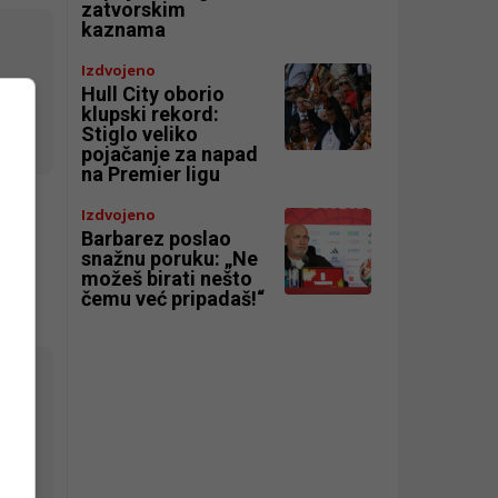
zatvorskim
kaznama
Izdvojeno
Hull City oborio
klupski rekord:
Stiglo veliko
pojačanje za napad
na Premier ligu
sino
Izdvojeno
Barbarez poslao
snažnu poruku: „Ne
možeš birati nešto
čemu već pripadaš!“