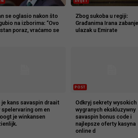
ON
SVIJET
n se oglasio nakon što
Zbog sukoba u regiji:
zgubio na izborima: “Ovo
Građanima Irana zabanj
astan poraz, vraćamo se
ulazak u Emirate
POST
p je kans savaspin draait
Odkryj sekrety wysokich
 spelervaring om en
wygranych ekskluzywny
oogt je winkansen
savaspin bonus code i
ienlijk.
najlepsze oferty kasyna
online d