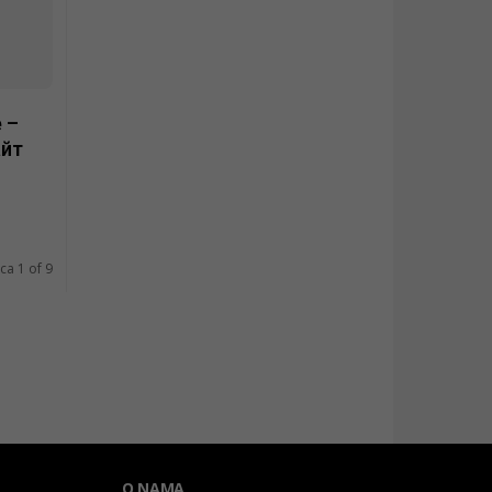
 –
айт
ca 1 of 9
O NAMA