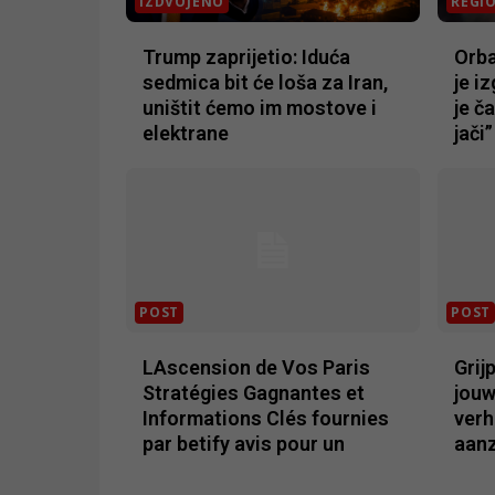
IZDVOJENO
REGI
Trump zaprijetio: Iduća
Orba
sedmica bit će loša za Iran,
je i
uništit ćemo im mostove i
je č
elektrane
jači”
POST
POST
LAscension de Vos Paris
Grij
Stratégies Gagnantes et
jouw
Informations Clés fournies
verh
par betify avis pour un
aanz