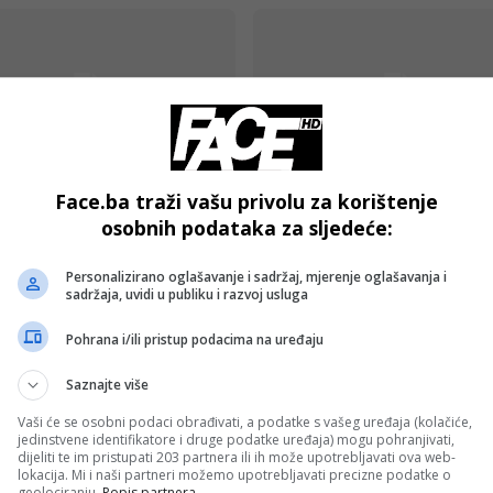
NEKATEGORISANO
Face.ba traži vašu privolu za korištenje
érience Ludique
Zonder Cruks Online Ca
osobnih podataka za sljedeće:
finie Maximisez Vos
mobiele app.2141
s avec un code promo
Personalizirano oglašavanje i sadržaj, mjerenje oglašavanja i
fy et des Offres
sadržaja, uvidi u publiku i razvoj usluga
ption
Pohrana i/ili pristup podacima na uređaju
Saznajte više
Vaši će se osobni podaci obrađivati, a podatke s vašeg uređaja (kolačiće,
jedinstvene identifikatore i druge podatke uređaja) mogu pohranjivati,
dijeliti te im pristupati 203 partnera ili ih može upotrebljavati ova web-
lokacija. Mi i naši partneri možemo upotrebljavati precizne podatke o
BLOG
geolociranju.
Popis partnera.