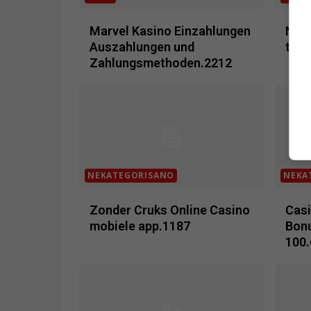
Marvel Kasino Einzahlungen
Nya 
Auszahlungen und
test
Zahlungsmethoden.2212
NEKATEGORISANO
NEKA
Zonder Cruks Online Casino
Casi
mobiele app.1187
Bonu
100