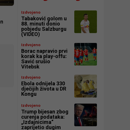
Izdvojeno
Tabaković golom u
en
88. minuti donio
pobjedu Salzburgu
(VIDEO)
Izdvojeno
Borac napravio prvi
korak ka play-offu:
Savić srušio
Vitebsk
Izdvojeno
Ebola odnijela 330
dječijih života u DR
Kongu
Izdvojeno
Trump bijesan zbog
curenja podataka:
„Izdajnicima“
zaprijetio dugim