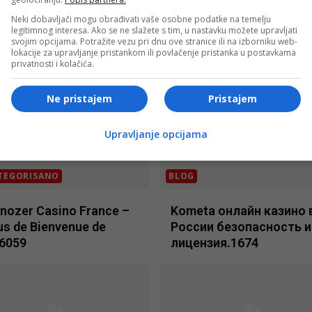
Neki dobavljači mogu obrađivati vaše osobne podatke na temelju
casinospel spel du br
Glory online casino fast
legitimnog interesa. Ako se ne slažete s tim, u nastavku možete upravljati
svojim opcijama. Potražite vezu pri dnu ove stranice ili na izborniku web-
a p online casino.1615
withdrawals.1556
lokacije za upravljanje pristankom ili povlačenje pristanka u postavkama
privatnosti i kolačića.
Ne pristajem
Pristajem
Upravljanje opcijama
TEGORISANO
BLOG
nozer Casino France –
Kometa онлайн казино 
s de Bienvenue de
России безопасность и
.6059
лицензия.1674