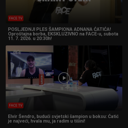
FACE TV
POSLJEDNJI PLES ŠAMPIONA ADNANA ĆATIĆA!
Oproštajna borba, EKSKLUZIVNO na FACE-u, subota
11. 7. 2026. u 20:30h!
FACE TV
Elvir Šendro, budući svjetski šampion u boksu: Ćatić
je najveći, hvala mu, ja radim u tišini!