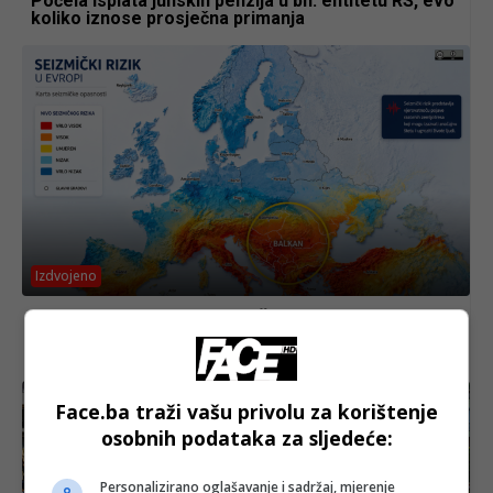
Počela isplata junskih penzija u bh. entitetu RS, evo
koliko iznose prosječna primanja
Izdvojeno
OBJAVLJENA MAPA SEIZMIČKOG RIZIKA: Ovo su
evropske zemlje kojima prijete najrazorniji
zemljotresi, u opasnosti i Balkan
Face.ba traži vašu privolu za korištenje
osobnih podataka za sljedeće:
Personalizirano oglašavanje i sadržaj, mjerenje