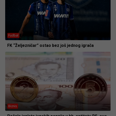
Fudbal
FK “Željezničar” ostao bez još jednog igrača
Biznis