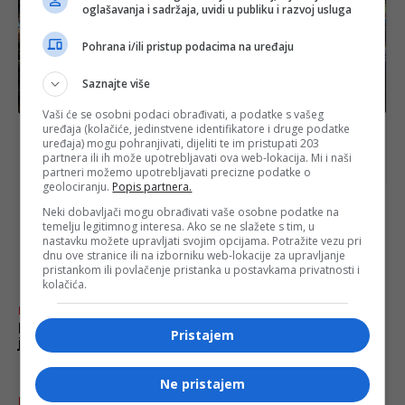
oglašavanja i sadržaja, uvidi u publiku i razvoj usluga
Pohrana i/ili pristup podacima na uređaju
Saznajte više
BiH
Vaši će se osobni podaci obrađivati, a podatke s vašeg
uređaja (kolačiće, jedinstvene identifikatore i druge podatke
Više od trista biciklista krenulo iz Bihaća prema
uređaja) mogu pohranjivati, dijeliti te im pristupati 203
Srebrenici: “Da se nikad ne ponovi i ne zaboravi”
partnera ili ih može upotrebljavati ova web-lokacija. Mi i naši
partneri možemo upotrebljavati precizne podatke o
geolociranju.
Popis partnera.
Neki dobavljači mogu obrađivati vaše osobne podatke na
temelju legitimnog interesa. Ako se ne slažete s tim, u
najnovije
FACE.BA
nastavku možete upravljati svojim opcijama. Potražite vezu pri
dnu ove stranice ili na izborniku web-lokacije za upravljanje
pristankom ili povlačenje pristanka u postavkama privatnosti i
kolačića.
Fudbal
FK “Željezničar” ostao bez
Pristajem
još jednog igrača
Ne pristajem
Biznis