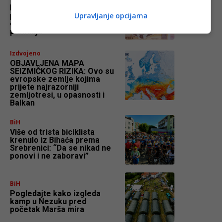
Počela isplata junskih
penzija u bh. entitetu RS,
Upravljanje opcijama
evo koliko iznose prosječna
primanja
Izdvojeno
OBJAVLJENA MAPA
SEIZMIČKOG RIZIKA: Ovo su
evropske zemlje kojima
prijete najrazorniji
zemljotresi, u opasnosti i
Balkan
BiH
Više od trista biciklista
krenulo iz Bihaća prema
Srebrenici: “Da se nikad ne
ponovi i ne zaboravi”
BiH
Pogledajte kako izgleda
kamp u Nezuku pred
početak Marša mira