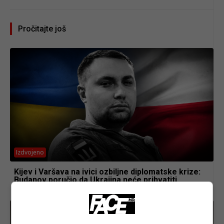
Pročitajte još
Izdvojeno
Kijev i Varšava na ivici ozbiljne diplomatske krize:
Budanov poručio da Ukrajina neće prihvatiti
“ultimatume”