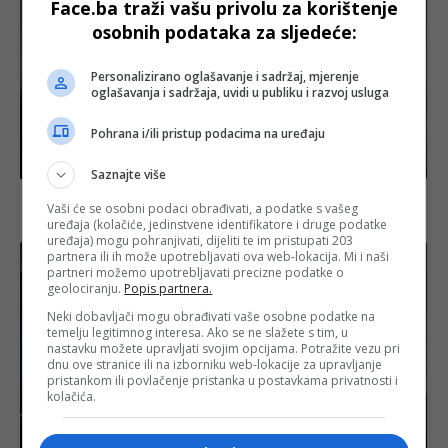
Face.ba traži vašu privolu za korištenje
osobnih podataka za sljedeće:
Personalizirano oglašavanje i sadržaj, mjerenje
oglašavanja i sadržaja, uvidi u publiku i razvoj usluga
Pohrana i/ili pristup podacima na uređaju
Izdvojeno
Saznajte više
Hegseth danas stiže u Izrael, u fokusu moguća
Vaši će se osobni podaci obrađivati, a podatke s vašeg
prodaja američkih F-35 aviona Turskoj
uređaja (kolačiće, jedinstvene identifikatore i druge podatke
uređaja) mogu pohranjivati, dijeliti te im pristupati 203
partnera ili ih može upotrebljavati ova web-lokacija. Mi i naši
partneri možemo upotrebljavati precizne podatke o
geolociranju.
Popis partnera.
Neki dobavljači mogu obrađivati vaše osobne podatke na
temelju legitimnog interesa. Ako se ne slažete s tim, u
nastavku možete upravljati svojim opcijama. Potražite vezu pri
dnu ove stranice ili na izborniku web-lokacije za upravljanje
pristankom ili povlačenje pristanka u postavkama privatnosti i
kolačića.