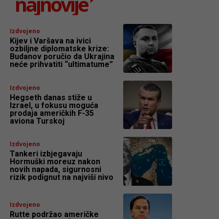
najnovije
Izdvojeno
Kijev i Varšava na ivici
ozbiljne diplomatske krize:
Budanov poručio da Ukrajina
neće prihvatiti “ultimatume”
Izdvojeno
Hegseth danas stiže u
Izrael, u fokusu moguća
prodaja američkih F-35
aviona Turskoj
Izdvojeno
Tankeri izbjegavaju
Hormuški moreuz nakon
novih napada, sigurnosni
rizik podignut na najviši nivo
Izdvojeno
Rutte podržao američke