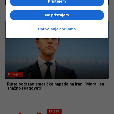
Izdvojeno
Pristajem
Tankeri izbjegavaju Hormuški moreuz nakon novih
napada, sigurnosni rizik podignut na najviši nivo
Ne pristajem
Upravljanje opcijama
Izdvojeno
Rutte podržao američke napade na Iran: “Morali su
snažno reagovati”
FACE.BA