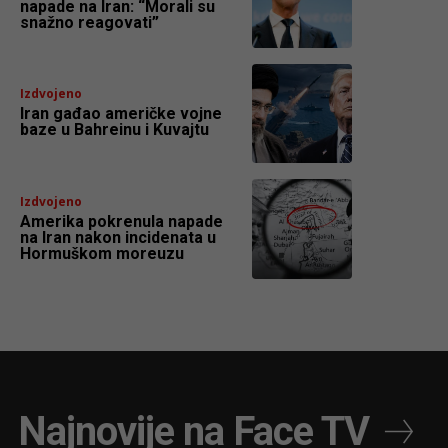
napade na Iran: “Morali su
snažno reagovati”
Izdvojeno
Iran gađao američke vojne
baze u Bahreinu i Kuvajtu
Izdvojeno
Amerika pokrenula napade
na Iran nakon incidenata u
Hormuškom moreuzu
Najnovije na Face TV