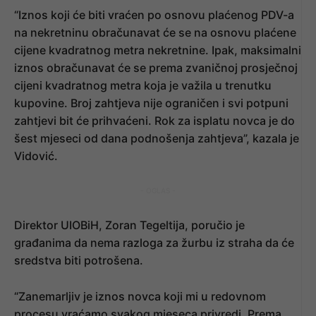
“Iznos koji će biti vraćen po osnovu plaćenog PDV-a
na nekretninu obračunavat će se na osnovu plaćene
cijene kvadratnog metra nekretnine. Ipak, maksimalni
iznos obračunavat će se prema zvaničnoj prosječnoj
cijeni kvadratnog metra koja je važila u trenutku
kupovine. Broj zahtjeva nije ograničen i svi potpuni
zahtjevi bit će prihvaćeni. Rok za isplatu novca je do
šest mjeseci od dana podnošenja zahtjeva”, kazala je
Vidović.
- OGLAS -
Direktor UIOBiH, Zoran Tegeltija, poručio je
građanima da nema razloga za žurbu iz straha da će
sredstva biti potrošena.
“Zanemarljiv je iznos novca koji mi u redovnom
procesu vraćamo svakog mjeseca privredi. Prema