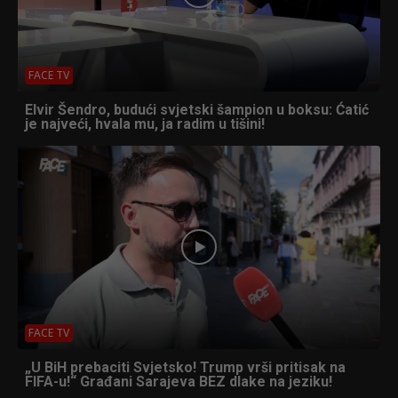
FACE TV
Elvir Šendro, budući svjetski šampion u boksu: Ćatić
je najveći, hvala mu, ja radim u tišini!
FACE TV
„U BiH prebaciti Svjetsko! Trump vrši pritisak na
FIFA-u!“ Građani Sarajeva BEZ dlake na jeziku!