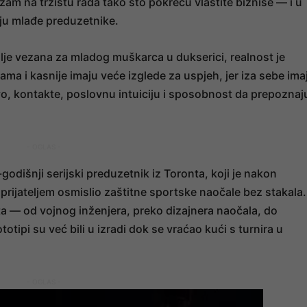
izam na tržištu rada tako što pokreću vlastite biznise — i u
ju mlađe preduzetnike.
alje vezana za mladog muškarca u dukserici, realnost je
ma i kasnije imaju veće izglede za uspjeh, jer iza sebe ima
vo, kontakte, poslovnu intuiciju i sposobnost da prepoznaj
- OGLAS -
godišnji serijski preduzetnik iz Toronta, koji je nakon
prijateljem osmislio zaštitne sportske naočale bez stakala.
a — od vojnog inženjera, preko dizajnera naočala, do
tipi su već bili u izradi dok se vraćao kući s turnira u
- OGLAS -