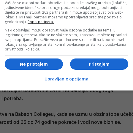
 imaju iskustvo, kontakte i sposobnost da brže prepoznaju
Vaši će se osobni podaci obrađivati, a podatke s vašeg uređaja (kolačiće,
jedinstvene identifikatore i druge podatke uređaja) mogu pohranjivati,
erburg, suosnivačica organizacije Changing the Narrative,
dijeliti te im pristupati 203 partnera ili ih može upotrebljavati ova web-
lokacija. Mi i naši partneri možemo upotrebljavati precizne podatke o
 da je upravo mreža poznanstava često presudna.
geolociranju.
Popis partnera.
Neki dobavljači mogu obrađivati vaše osobne podatke na temelju
režu kontakata. S godinama gradite uvid i znate kako se
legitimnog interesa. Ako se ne slažete s tim, u nastavku možete upravljati
svojim opcijama. Potražite vezu pri dnu ove stranice ili na izborniku web-
lokacije za upravljanje pristankom ili povlačenje pristanka u postavkama
privatnosti i kolačića.
 manje odgovara mnogima, naročito starijim radnicima koji 
Ne pristajem
Pristajem
jećajem da ih sistem prerano otpisuje.
Upravljanje opcijama
gu. Ljudi žive duže, troškovi stanovanja, zdravstvene zaštit
aju dovoljno ušteđevine za mirnu penziju. Zbog toga
 i potreba.
štva na Babson Collegeu, kada se uzmu u obzir stope učeš
arosti od 65 do 74 godine pokreće i vodi nove biznise.