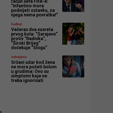
račun šefa FIFA-e:
“Infantino mora
podnijeti ostavku, za
njega nema povratka!”
Fudbal
Večeras dva susreta
prvog kola: “Sarajevo”
protiv “Radnika”,
“Široki Brijeg”
dočekuje “Slogu”
Izdvojeno
Srčani udar kod žena
ne mora početi bolom
u grudima: Ovo su
simptomi koje ne
treba ignorisati
a