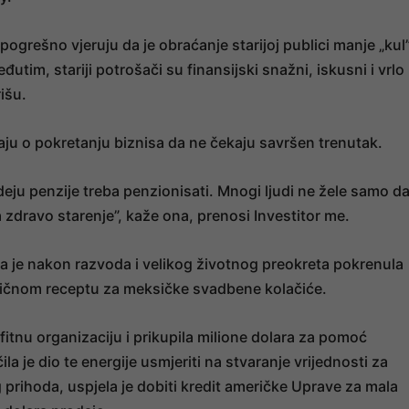
ogrešno vjeruju da je obraćanje starijoj publici manje „kul
tim, stariji potrošači su finansijski snažni, iskusni i vrlo
išu.
ljaju o pokretanju biznisa da ne čekaju savršen trenutak.
deju penzije treba penzionisati. Mnogi ljudi ne žele samo d
a zdravo starenje”, kaže ona, prenosi Investitor me.
oja je nakon razvoda i velikog životnog preokreta pokrenula
ičnom receptu za meksičke svadbene kolačiće.
itnu organizaciju i prikupila milione dolara za pomoć
 je dio te energije usmjeriti na stvaranje vrijednosti za
 prihoda, uspjela je dobiti kredit američke Uprave za mala