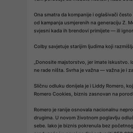
Ona smatra da kompanije i oglašivači često p
od kampanja usmjerenih na generaciju Z. Među
svjesni kada ih brendovi primijete — ili ignor
Colby savjetuje starijim ljudima koji razmiš
„Donosite majstorstvo, jer imate iskustvo. I
ne rade ništa. Svrha je važna — važna je i z
Sličnu odluku donijela je i Liddy Romero, k
Romero Cookies, biznis zasnovan na porod
Romero je ranije osnovala nacionalnu neprof
drugima. U novom životnom poglavlju odlučila
sebe. Iako je biznis pokrenula bez početnog