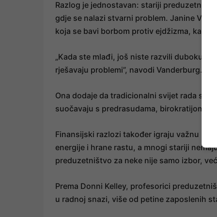
Razlog je jednostavan: stariji preduzetnici
gdje se nalazi stvarni problem. Janine Vand
koja se bavi borbom protiv ejdžizma, kaže
„Kada ste mlađi, još niste razvili duboku m
rješavaju problemi”, navodi Vanderburg.
Ona dodaje da tradicionalni svijet rada sve
suočavaju s predrasudama, birokratijom i os
Finansijski razlozi također igraju važnu ulo
energije i hrane rastu, a mnogi stariji nem
preduzetništvo za neke nije samo izbor, već
Prema Donni Kelley, profesorici preduzetni
u radnoj snazi, više od petine zaposlenih st