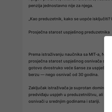
penzija jednostavno nije za njega.
„Kao preduzetnik, kako se uopće isključiti? 
Prosječna starost uspješnog preduzetnika
Prema istraživanju naučnika sa MIT-a, North
prosječna starost uspješnog osnivača start
gotovo dvostruko veće šanse za uspješan izl
berzu — nego osnivač od 30 godina.
Zaključak istraživača je suprotan dominantn
predviđaju uspjeh u preduzetništvu, ali ne 
osnivači u srednjim godinama i stariji.