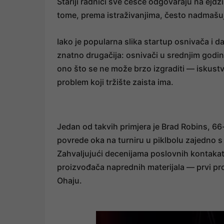
Stariji radnici sve češće odgovaraju na ejdž
tome, prema istraživanjima, često nadmašu
Iako je popularna slika startup osnivača i d
znatno drugačija: osnivači u srednjim godina
ono što se ne može brzo izgraditi — iskust
problem koji tržište zaista ima.
Jedan od takvih primjera je Brad Robins, 66-
povrede oka na turniru u piklbolu zajedno s 
Zahvaljujući decenijama poslovnih kontakat
proizvođača naprednih materijala — prvi proto
Ohaju.