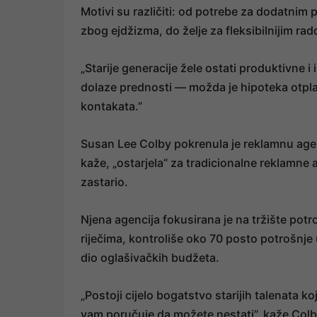
Motivi su različiti: od potrebe za dodatnim 
zbog ejdžizma, do želje za fleksibilnijim ra
„Starije generacije žele ostati produktivne i
dolaze prednosti — možda je hipoteka otplać
kontakata.”
Susan Lee Colby pokrenula je reklamnu agen
kaže, „ostarjela” za tradicionalne reklamne
zastario.
Njena agencija fokusirana je na tržište pot
riječima, kontroliše oko 70 posto potrošnj
dio oglašivačkih budžeta.
„Postoji cijelo bogatstvo starijih talenata k
vam poručuje da možete nestati”, kaže Colb