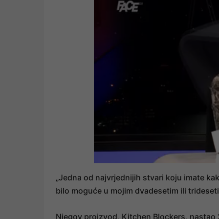
„Jedna od najvrjednijih stvari koju imate ka
bilo moguće u mojim dvadesetim ili tridese
Njegov proizvod, Kitchen Blockers, nastao 