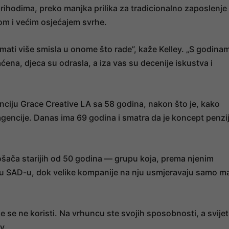
prihodima, preko manjka prilika za tradicionalno zaposlenje
dom i većim osjećajem svrhe.
 imati više smisla u onome što rade”, kaže Kelley. „S godina
ena, djeca su odrasla, a iza vas su decenije iskustva i
ciju Grace Creative LA sa 58 godina, nakon što je, kako
 agencije. Danas ima 69 godina i smatra da je koncept penzi
rošača starijih od 50 godina — grupu koja, prema njenim
e u SAD-u, dok velike kompanije na nju usmjeravaju samo ma
oje se ne koristi. Na vrhuncu ste svojih sposobnosti, a svijet
y.