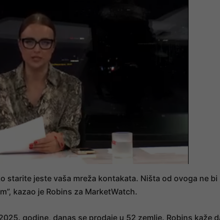
ko starite jeste vaša mreža kontakata. Ništa od ovoga ne bi
tim”, kazao je Robins za MarketWatch.
2025. godine, danas se prodaje u 52 zemlje. Robins kaže d