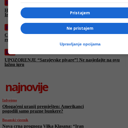
Biznis
Hoće li cijene nafte rapidno porasti nakon izraelskog napada na
Pristajem
Iran? Oglasio se Katar
Biznis
Ne pristajem
Cijene goriva rastu, evo gdje je najjeftinije točiti kad je riječ o
regiji
Upravljanje opcijama
Biznis
UPOZORENJE “Sarajevske pivare”! Ne nasjedajte na ovu
lažnu igru
najnovije
Izdvojeno
Obogaćeni uranij premješten: Amerikanci
pogodili samo prazne bunkere?
Bosanski vjestnik
Nova crna prognoza Vilka Klasana: “Iran