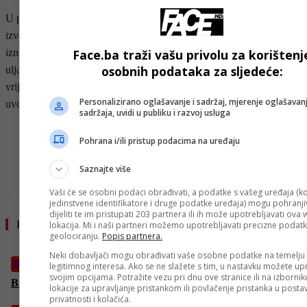
U periodu januar – novembar 2018. godine, najveće učešće u
izvozu iz RS ostvaruje električna energija sa 265 miliona KM, što
iznosi 7,7 posto od ukupnog izvoza, dok se najviše uvozila nafta i
Face.ba traži vašu privolu za korištenj
osobnih podataka za sljedeće:
ulja dobijena od bitumenoznih minerala (sirova), sa ukupnom
vrijednošću 595 miliona KM, što iznosi 12,3 posto od ukupnog
Personalizirano oglašavanje i sadržaj, mjerenje oglašavanj
uvoza, podaci su entitetske statistike.
sadržaja, uvidi u publiku i razvoj usluga
- OGLAS -
Pohrana i/ili pristup podacima na uređaju
Saznajte više
Vaši će se osobni podaci obrađivati, a podatke s vašeg uređaja (ko
jedinstvene identifikatore i druge podatke uređaja) mogu pohranjiv
dijeliti te im pristupati 203 partnera ili ih može upotrebljavati ova
Pročitajte još
lokacija. Mi i naši partneri možemo upotrebljavati precizne podat
geolociranju.
Popis partnera.
Neki dobavljači mogu obrađivati vaše osobne podatke na temelju
Biznis
legitimnog interesa. Ako se ne slažete s tim, u nastavku možete upr
svojim opcijama. Potražite vezu pri dnu ove stranice ili na izborni
Bitcoin nastavlja rasti unatoč iransko-izraelskom sukobu
lokacije za upravljanje pristankom ili povlačenje pristanka u post
privatnosti i kolačića.