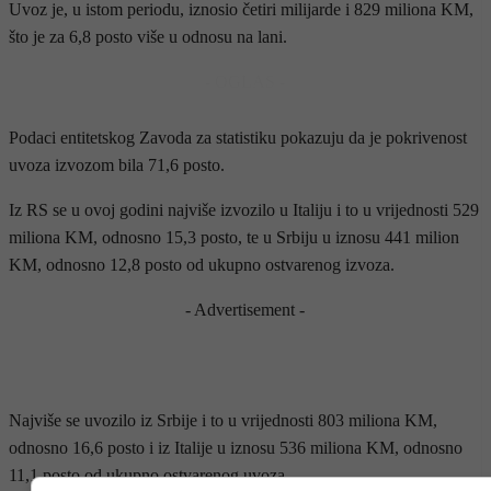
Uvoz je, u istom periodu, iznosio četiri milijarde i 829 miliona KM,
što je za 6,8 posto više u odnosu na lani.
- OGLAS -
Podaci entitetskog Zavoda za statistiku pokazuju da je pokrivenost
uvoza izvozom bila 71,6 posto.
Iz RS se u ovoj godini najviše izvozilo u Italiju i to u vrijednosti 529
miliona KM, odnosno 15,3 posto, te u Srbiju u iznosu 441 milion
KM, odnosno 12,8 posto od ukupno ostvarenog izvoza.
- Advertisement -
Najviše se uvozilo iz Srbije i to u vrijednosti 803 miliona KM,
odnosno 16,6 posto i iz Italije u iznosu 536 miliona KM, odnosno
11,1 posto od ukupno ostvarenog uvoza.