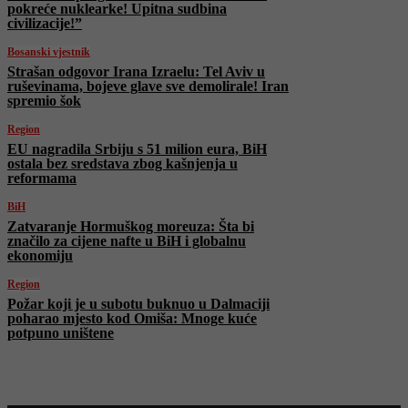
pokreće nuklearke! Upitna sudbina
civilizacije!”
Bosanski vjestnik
Strašan odgovor Irana Izraelu: Tel Aviv u
ruševinama, bojeve glave sve demolirale! Iran
spremio šok
Region
EU nagradila Srbiju s 51 milion eura, BiH
ostala bez sredstava zbog kašnjenja u
reformama
BiH
Zatvaranje Hormuškog moreuza: Šta bi
značilo za cijene nafte u BiH i globalnu
ekonomiju
Region
Požar koji je u subotu buknuo u Dalmaciji
poharao mjesto kod Omiša: Mnoge kuće
potpuno uništene