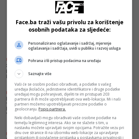
Ukrajina odbacila rusku tvrdnju o zauzimanju grada
Kostjantinivke
Face.ba traži vašu privolu za korištenje
osobnih podataka za sljedeće:
najnovije
FACE.BA
Personalizirano oglašavanje i sadržaj, mjerenje
oglašavanja i sadržaja, uvidi u publiku i razvoj usluga
Biznis
Pohrana i/ili pristup podacima na uređaju
Svjetske cijene hrane blago
pale: Evo šta je najviše
Saznajte više
pojeftinilo
Vaši će se osobni podaci obrađivati, a podatke s vašeg
uređaja (kolačiće, jedinstvene identifikatore i druge podatke
Izdvojeno
uređaja) mogu pohranjivati, dijeliti te im pristupati 203
Iran odbacio britansko-
partnera ili ih može upotrebljavati ova web-lokacija. Mi i naši
francusko saopćenje o
partneri možemo upotrebljavati precizne podatke o
Hormuzu i upozorio na
geolociranju.
Popis partnera.
vojno prisustvo stranih sila
Neki dobavljači mogu obrađivati vaše osobne podatke na
temelju legitimnog interesa. Ako se ne slažete s tim, u
nastavku možete upravljati svojim opcijama. Potražite vezu pri
dnu ove stranice ili na izborniku web-lokacije za upravljanje
Izdvojeno
pristankom ili povlačenje pristanka u postavkama privatnosti i