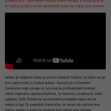
podška ocu - poznatom boxeru Edinu Puhalu, a ovog jutra je
on taj koji priča o svom sportskom putu na koji je rano krenuo.
Arslan je objasnio kako je počeo trenirati fudbal, te kako mu je
box samo hobi, a fudbal ljubav. Govorio je o životnim
navikama koje usvaja uz oca koji je profesionalni bokser,
otkrio najdraže reprezentativce, te klubove u kojima bi volio
zaigrati. Edin Puhalo je sa ponosom podijelio vijest da se
nalazi u top 15 svjetskih izazivača, te rekao da uskoro ima
važnu borbu o kojoj će naredni put otkriti više detalja.