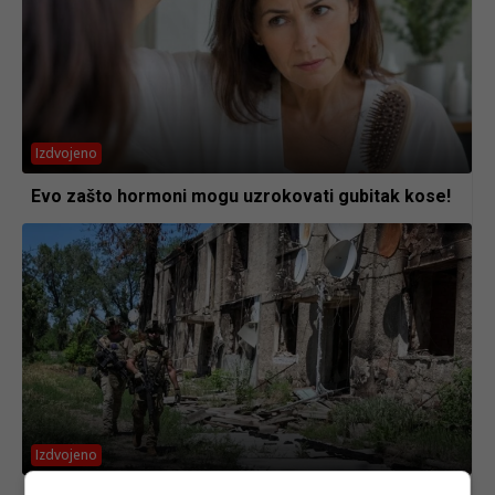
Izdvojeno
Evo zašto hormoni mogu uzrokovati gubitak kose!
Izdvojeno