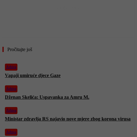
- OGLAS -
Pročitajte još
Arhiva
Vapaji umiruće djece Gaze
Arhiva
Dženan Skelića: Uspavanka za Amru M.
Arhiva
Ministar zdravlja RS najavio nove mjere zbog korona virusa
Arhiva