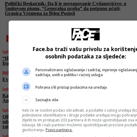
Politički Beskućnik: Da li je nereagovanje Cvijanovićeve, o
Šmitovom pismu, “Generalna proba” da potpuno ućuti;
Granica Vremena za Bijeg Postoji
najnovije
Face.ba traži vašu privolu za korištenj
Izdvojeno
osobnih podataka za sljedeće:
“Hamas” zaprijetio Americi nakon napada na
Iran: “Obećavamo…”
Personalizirano oglašavanje i sadržaj, mjerenje oglašavanj
BiH
sadržaja, uvidi u publiku i razvoj usluga
Evo kakvo nas vrijeme očekuje danas
Pohrana i/ili pristup podacima na uređaju
Izdvojeno
Kako bi Iran mogao odgovoriti na napad
Saznajte više
Amerike? Ovo su potencijalni scenariji
Vaši će se osobni podaci obrađivati, a podatke s vašeg uređaja (ko
Izdvojeno
jedinstvene identifikatore i druge podatke uređaja) mogu pohranjiv
OBJAŠNJAVAMO: Treba li Trumpu
dijeliti te im pristupati 203 partnera ili ih može upotrebljavati ova
odobrenje Kongresa da “uvuče” Ameriku u
lokacija. Mi i naši partneri možemo upotrebljavati precizne podat
rat?
geolociranju.
Popis partnera.
Izdvojeno