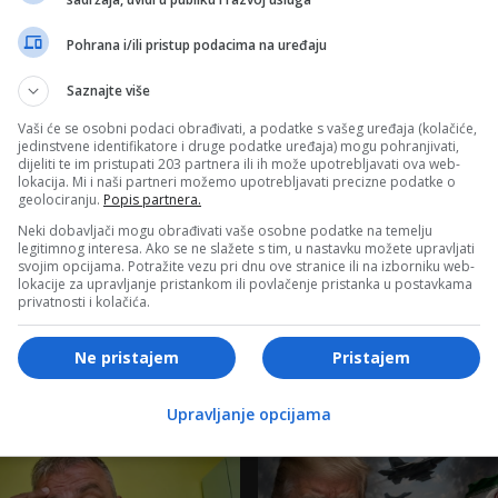
Arhiva
Pohrana i/ili pristup podacima na uređaju
e zbog
Politički Beskućnik: Da li je nereagovanje
Cvijanovićeve, o Šmitovom pismu,
Saznajte više
“Generalna proba” da potpuno ućuti; Granica
Vremena za Bijeg Postoji
Vaši će se osobni podaci obrađivati, a podatke s vašeg uređaja (kolačiće,
jedinstvene identifikatore i druge podatke uređaja) mogu pohranjivati,
dijeliti te im pristupati 203 partnera ili ih može upotrebljavati ova web-
lokacija. Mi i naši partneri možemo upotrebljavati precizne podatke o
geolociranju.
Popis partnera.
Neki dobavljači mogu obrađivati vaše osobne podatke na temelju
legitimnog interesa. Ako se ne slažete s tim, u nastavku možete upravljati
svojim opcijama. Potražite vezu pri dnu ove stranice ili na izborniku web-
lokacije za upravljanje pristankom ili povlačenje pristanka u postavkama
privatnosti i kolačića.
Ne pristajem
Pristajem
e TV
Upravljanje opcijama