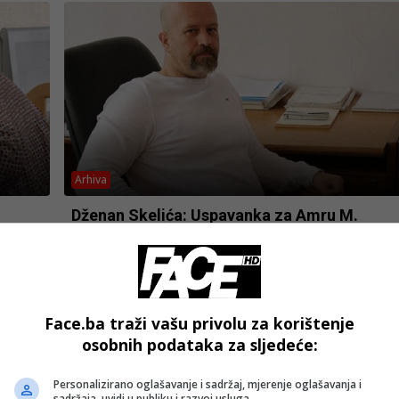
Arhiva
Dženan Skelića: Uspavanka za Amru M.
Face.ba traži vašu privolu za korištenje
osobnih podataka za sljedeće:
Personalizirano oglašavanje i sadržaj, mjerenje oglašavanja i
sadržaja, uvidi u publiku i razvoj usluga