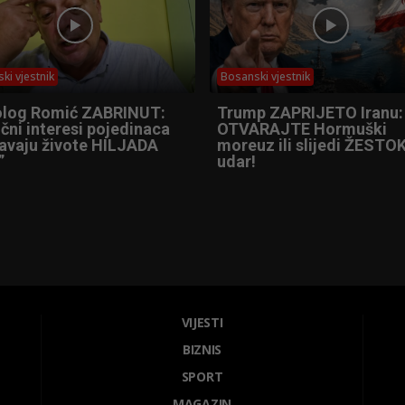
ki vjestnik
Bosanski vjestnik
olog Romić ZABRINUT:
Trump ZAPRIJETO Iranu:
čni interesi pojedinaca
OTVARAJTE Hormuški
tavaju živote HILJADA
moreuz ili slijedi ŽESTOK
”
udar!
VIJESTI
BIZNIS
SPORT
MAGAZIN