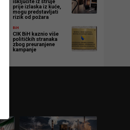
isključite iz struje
prije izlaska iz kuće,
mogu predstavljati
rizik od požara
BiH
CIK BiH kaznio više
političkih stranaka
zbog preuranjene
kampanje