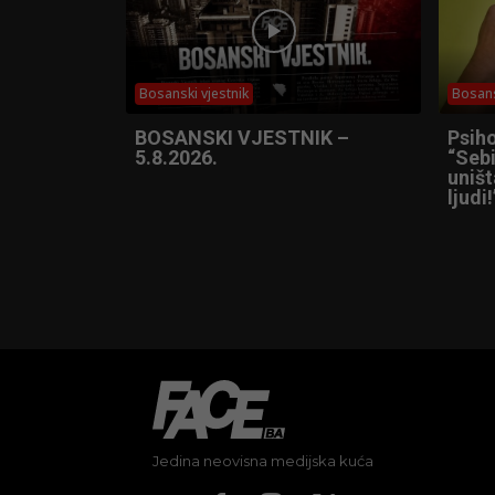
Bosanski vjestnik
Bosans
BOSANSKI VJESTNIK –
Psih
5.8.2026.
“Sebi
uniš
ljudi!
Jedina neovisna medijska kuća