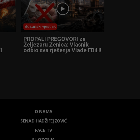
Bosanski vjestnik
PROPALI PREGOVORI za
Željezaru Zenica: Vlasnik
I
odbio sva rješenja Vlade FBiH!
O NAMA
SENAD HADŽIFEJZOVIĆ
FACE TV
FILOZOFIJA