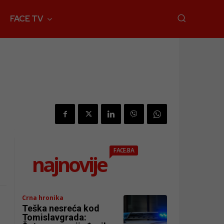
FACE TV
FACE.BA
najnovije
Crna hronika
Teška nesreća kod
Tomislavgrada: