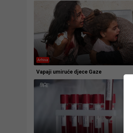
Arhiva
Vapaji umiruće djece Gaze