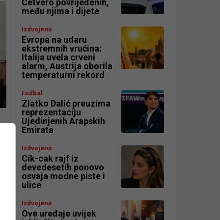
Četvero povrijeđenih,
među njima i dijete
Izdvojeno
Evropa na udaru
ekstremnih vrućina:
Italija uvela crveni
alarm, Austrija oborila
temperaturni rekord
Fudbal
Zlatko Dalić preuzima
reprezentaciju
Ujedinjenih Arapskih
Emirata
Izdvojeno
Cik-cak rajf iz
devedesetih ponovo
osvaja modne piste i
ulice
Izdvojeno
Ove uređaje uvijek