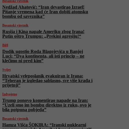
Bosanski vjestnik
Nedžad Ahatović: “Iran devastirao Izrael!
Pitanje vremena kad će Iran dobiti atomsku
bombu od saveznika”
Bosanski vjestnik
Rusija i Kina napale Ameriku zbog Irana!
Putin oštro Trumpu: „Prekini agresiju!“
BiH
Dodik ugostio Roda Blagojevića u Banjoj
Luci: “Dva kontinenta, ali isti princip – ne
klečimo ni pred kim”
Svijet
Hrvatski veleposlanik evakuiran iz Irana:
“Teheran je izgledao sablasno, sve više krađa i
prijetnji”
Izdvojeno
Trump ponovo komentirao napade na Iran:
“Uzeli smo im bombu direktno iz ruku, ovo je
bila potpuna pobjeda”
Bosanski vjestnik
Hamza Višća ŠOKIRA: “Iranski nuklearni