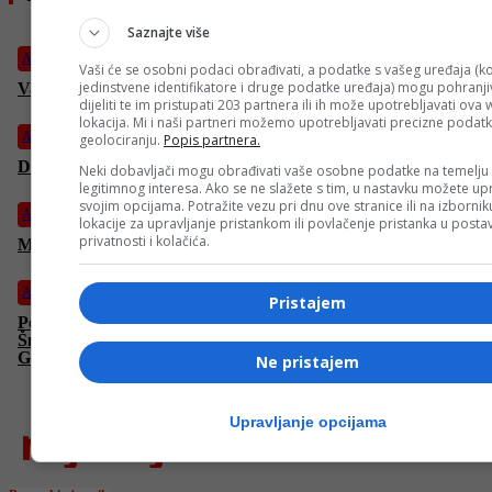
Saznajte više
Arhiva
Vaši će se osobni podaci obrađivati, a podatke s vašeg uređaja (ko
jedinstvene identifikatore i druge podatke uređaja) mogu pohranjiv
Vapaji umiruće djece Gaze
dijeliti te im pristupati 203 partnera ili ih može upotrebljavati ova
lokacija. Mi i naši partneri možemo upotrebljavati precizne podat
Arhiva
geolociranju.
Popis partnera.
Dženan Skelića: Uspavanka za Amru M.
Neki dobavljači mogu obrađivati vaše osobne podatke na temelju
legitimnog interesa. Ako se ne slažete s tim, u nastavku možete upr
svojim opcijama. Potražite vezu pri dnu ove stranice ili na izborni
Arhiva
lokacije za upravljanje pristankom ili povlačenje pristanka u post
privatnosti i kolačića.
Ministar zdravlja RS najavio nove mjere zbog korona virusa
Arhiva
Pristajem
Politički Beskućnik: Da li je nereagovanje Cvijanovićeve, o
Šmitovom pismu, “Generalna proba” da potpuno ućuti;
Granica Vremena za Bijeg Postoji
Ne pristajem
najnovije
Upravljanje opcijama