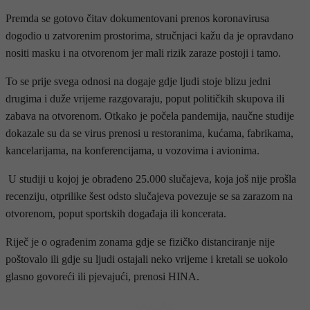
Premda se gotovo čitav dokumentovani prenos koronavirusa
dogodio u zatvorenim prostorima, stručnjaci kažu da je opravdano
nositi masku i na otvorenom jer mali rizik zaraze postoji i tamo.
To se prije svega odnosi na dogaje gdje ljudi stoje blizu jedni
drugima i duže vrijeme razgovaraju, poput političkih skupova ili
zabava na otvorenom. Otkako je počela pandemija, naučne studije
dokazale su da se virus prenosi u restoranima, kućama, fabrikama,
kancelarijama, na konferencijama, u vozovima i avionima.
U studiji u kojoj je obrađeno 25.000 slučajeva, koja još nije prošla
recenziju, otprilike šest odsto slučajeva povezuje se sa zarazom na
otvorenom, poput sportskih događaja ili koncerata.
Riječ je o ograđenim zonama gdje se fizičko distanciranje nije
poštovalo ili gdje su ljudi ostajali neko vrijeme i kretali se uokolo
glasno govoreći ili pjevajući, prenosi HINA.
- OGLAS -