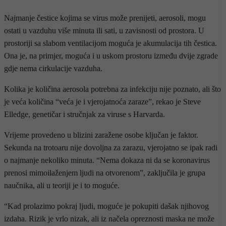
Najmanje čestice kojima se virus može prenijeti, aerosoli, mogu
ostati u vazduhu više minuta ili sati, u zavisnosti od prostora. U
prostoriji sa slabom ventilacijom moguća je akumulacija tih čestica.
Ona je, na primjer, moguća i u uskom prostoru između dvije zgrade
gdje nema cirkulacije vazduha.
Kolika je količina aerosola potrebna za infekciju nije poznato, ali što
je veća količina “veća je i vjerojatnoća zaraze”, rekao je Steve
Elledge, genetičar i stručnjak za viruse s Harvarda.
Vrijeme provedeno u blizini zaražene osobe ključan je faktor.
Sekunda na trotoaru nije dovoljna za zarazu, vjerojatno se ipak radi
o najmanje nekoliko minuta. “Nema dokaza ni da se koronavirus
prenosi mimoilaženjem ljudi na otvorenom”, zaključila je grupa
naučnika, ali u teoriji je i to moguće.
“Kad prolazimo pokraj ljudi, moguće je pokupiti dašak njihovog
izdaha. Rizik je vrlo nizak, ali iz načela opreznosti maska ne može