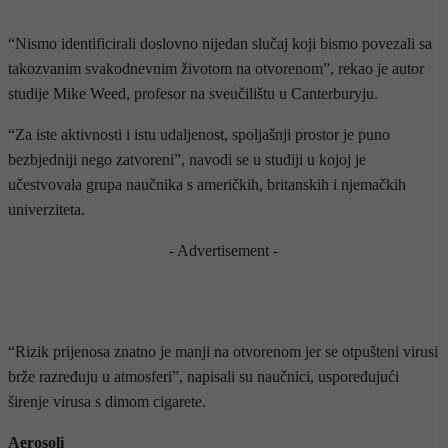
“Nismo identificirali doslovno nijedan slučaj koji bismo povezali sa
takozvanim svakodnevnim životom na otvorenom”, rekao je autor
studije Mike Weed, profesor na sveučilištu u Canterburyju.
“Za iste aktivnosti i istu udaljenost, spoljašnji prostor je puno
bezbjedniji nego zatvoreni”, navodi se u studiji u kojoj je
učestvovala grupa naučnika s američkih, britanskih i njemačkih
univerziteta.
- Advertisement -
“Rizik prijenosa znatno je manji na otvorenom jer se otpušteni virusi
brže razređuju u atmosferi”, napisali su naučnici, uspoređujući
širenje virusa s dimom cigarete.
Aerosoli