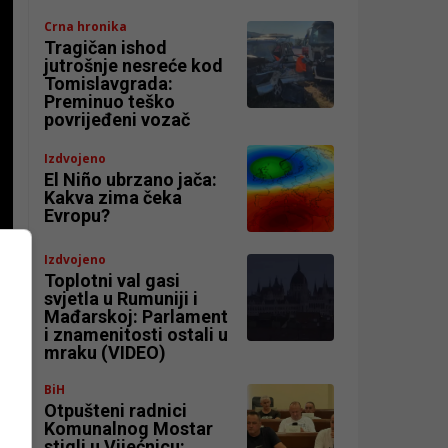
Crna hronika
Tragičan ishod
jutrošnje nesreće kod
Tomislavgrada:
Preminuo teško
povrijeđeni vozač
Izdvojeno
El Niño ubrzano jača:
Kakva zima čeka
Evropu?
Izdvojeno
Toplotni val gasi
svjetla u Rumuniji i
Mađarskoj: Parlament
i znamenitosti ostali u
mraku (VIDEO)
BiH
Otpušteni radnici
Komunalnog Mostar
stigli u Vijećnicu: