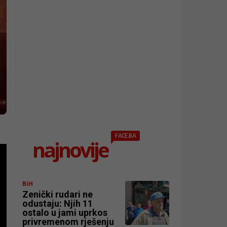
FACE.BA
najnovije
BiH
Zenički rudari ne
odustaju: Njih 11
ostalo u jami uprkos
privremenom rješenju