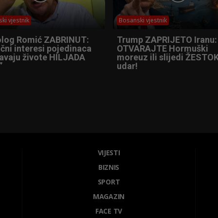
ki vjestnik
Bosanski vjestnik
olog Romić ZABRINUT:
Trump ZAPRIJETO Iranu:
čni interesi pojedinaca
OTVARAJTE Hormuški
tavaju živote HILJADA
moreuz ili slijedi ŽESTOK
”
udar!
VIJESTI
BIZNIS
SPORT
MAGAZIN
FACE TV