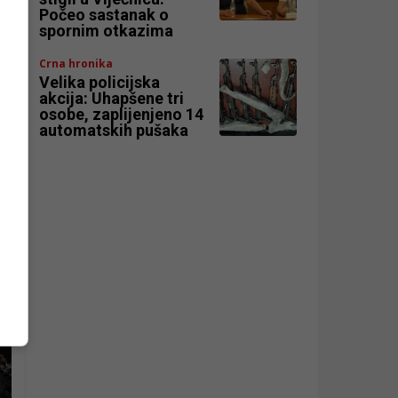
Počeo sastanak o
spornim otkazima
Crna hronika
Velika policijska
akcija: Uhapšene tri
osobe, zaplijenjeno 14
automatskih pušaka