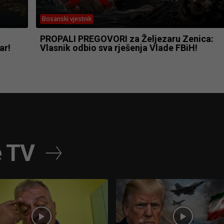
Bosanski vjestnik
PROPALI PREGOVORI za Željezaru Zenica:
ar!
Vlasnik odbio sva rješenja Vlade FBiH!
e TV