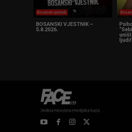
Bosanski vjestnik
Bosans
BOSANSKI VJESTNIK –
Psih
5.8.2026.
“Sebi
uniš
ljudi!
Jedina neovisna medijska kuća