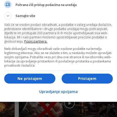
Pohrana i/ili pristup podacima na uređaju
Saznajte više
Vaši će se osobni podaci obrađivati, a podatke s vašeg uređaja (kolačiće,
jedinstvene identifikatore i druge podatke uređaja) mogu pohranjivati,
dijeliti te im pristupati 203 partnera ili ih može upotrebljavati ova web-
lokacija. Mi i naši partneri možemo upotrebljavati precizne podatke o
geolociranju.
Popis partnera.
Neki dobavljači mogu obrađivati vaše osobne podatke na temelju
legitimnog interesa. Ako se ne slažete s tim, u nastavku možete upravljati
Bosanski vjestnik
svojim opcijama. Potražite vezu pri dnu ove stranice ili na izborniku web-
lokacije za upravljanje pristankom ili povlačenje pristanka u postavkama
Psiholog Romić ZABRINUT: “Sebični interesi
privatnosti i kolačića.
pojedinaca uništavaju živote HILJADA ljudi!”
Ne pristajem
Pristajem
Upravljanje opcijama