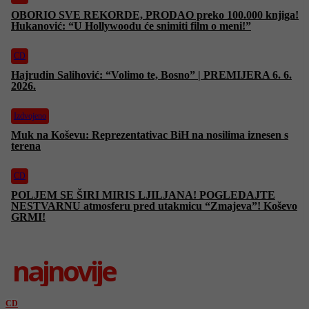
OBORIO SVE REKORDE, PRODAO preko 100.000 knjiga!
Hukanović: “U Hollywoodu će snimiti film o meni!”
CD
Hajrudin Salihović: “Volimo te, Bosno” | PREMIJERA 6. 6.
2026.
Izdvojeno
Muk na Koševu: Reprezentativac BiH na nosilima iznesen s
terena
CD
POLJEM SE ŠIRI MIRIS LJILJANA! POGLEDAJTE
NESTVARNU atmosferu pred utakmicu “Zmajeva”! Koševo
GRMI!
najnovije
CD