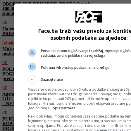
OBORIO SVE REKORDE, PRODAO preko
100.000 knjiga! Hukanović: “U Hollywoodu će
snimiti film o meni!”
CD
Hajrudin Salihović: “Volimo te, Bosno” |
Face.ba traži vašu privolu za korišt
PREMIJERA 6. 6. 2026.
osobnih podataka za sljedeće:
Izdvojeno
Muk na Koševu: Reprezentativac BiH na
Personalizirano oglašavanje i sadržaj, mjerenje oglaša
nosilima iznesen s terena
sadržaja, uvidi u publiku i razvoj usluga
CD
Pohrana i/ili pristup podacima na uređaju
POLJEM SE ŠIRI MIRIS LJILJANA!
POGLEDAJTE NESTVARNU atmosferu
pred utakmicu “Zmajeva”! Koševo GRMI!
Saznajte više
CD
Vaši će se osobni podaci obrađivati, a podatke s vašeg uređaja
Agent Kugla: „Kakav Murphy,
jedinstvene identifikatore i druge podatke uređaja) mogu pohra
OTCJEPLJENJE, OHR i TREĆI ENTITET
dijeliti te im pristupati 203 partnera ili ih može upotrebljavati
– NEMAMO SLIČICA!“
lokacija. Mi i naši partneri možemo upotrebljavati precizne p
geolociranju.
Popis partnera.
CD
Neki dobavljači mogu obrađivati vaše osobne podatke na tem
PUKLO SRCE izraelske ŽELJEZNE
legitimnog interesa. Ako se ne slažete s tim, u nastavku možete
KUPOLE! Iran ISPALIO RAKETE i
svojim opcijama. Potražite vezu pri dnu ove stranice ili na izb
DRONOVE! Gori Bliski istok!
lokacije za upravljanje pristankom ili povlačenje pristanka u