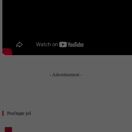
- Advertisement -
- OGLAS -
Pročitajte još
CD