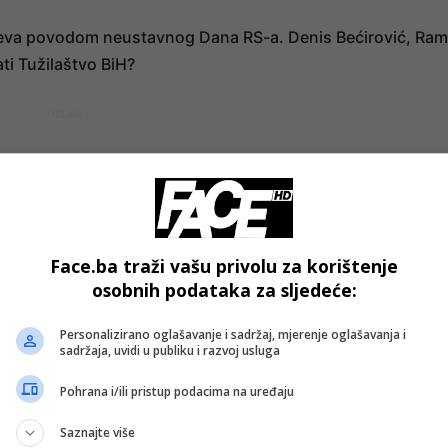
ajeva povodom neustavnog Dana RS-a. Denis Bećirović, Ra
ati Tužilaštvo BiH?
- OGLAS -
Face.ba traži vašu privolu za korištenje
osobnih podataka za sljedeće:
Personalizirano oglašavanje i sadržaj, mjerenje oglašavanja i
sadržaja, uvidi u publiku i razvoj usluga
Pohrana i/ili pristup podacima na uređaju
Saznajte više
Bosanski vjestnik