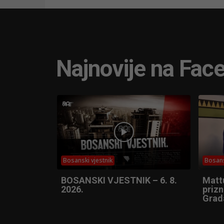
Najnovije na Fac
Bosanski vjestnik
Bosans
BOSANSKI VJESTNIK – 6. 8.
Matt
2026.
prizn
Grad