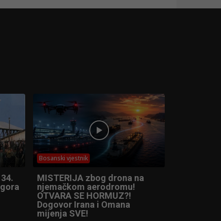
Bosanski vjestnik
 34.
MISTERIJA zbog drona na
ogora
njemačkom aerodromu!
OTVARA SE HORMUZ?!
Dogovor Irana i Omana
mijenja SVE!