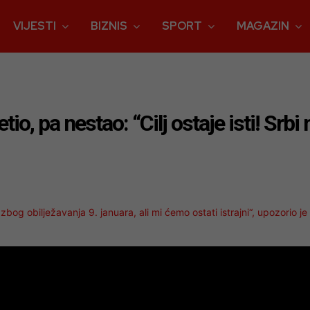
VIJESTI
BIZNIS
SPORT
MAGAZIN
io, pa nestao: “Cilj ostaje isti! Srbi 
og obilježavanja 9. januara, ali mi ćemo ostati istrajni“, upozorio je