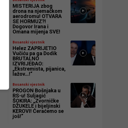
MISTERIJA zbog
drona na njemačkom
aerodromu! OTVARA
SE HORMUZ?!
Dogovor Irana i
Omana mijenja SVE!
Bosanski vjestnik
Helez ZAPRIJETIO
Vučiću pa ga Dodik
BRUTALNO
IZVRIJEĐAO:
„Ekstremista, pijanica,
lažov…!“
Bosanski vjestnik
PROGON Bošnjaka u
RS-u! Suljagić
ŠOKIRA: „Zvorničke
DŽUKELE i bijeljinski
KEROVI! Ćeraćemo se
još!“