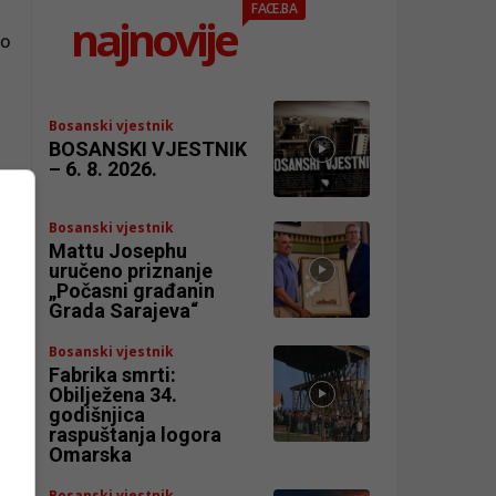
FACE.BA
najnovije
mo
Bosanski vjestnik
BOSANSKI VJESTNIK
– 6. 8. 2026.
Bosanski vjestnik
Mattu Josephu
uručeno priznanje
„Počasni građanin
Grada Sarajeva“
Bosanski vjestnik
Fabrika smrti:
Obilježena 34.
godišnjica
raspuštanja logora
Omarska
Bosanski vjestnik