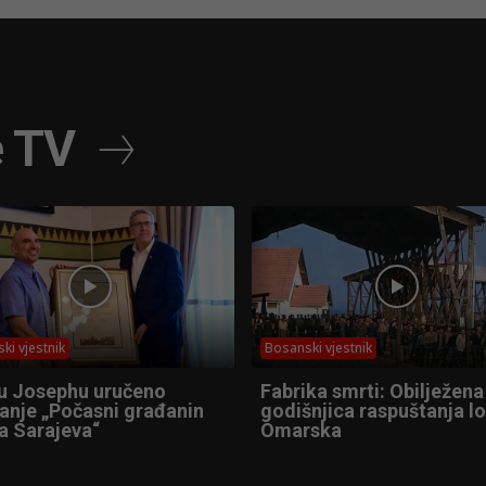
e TV
ki vjestnik
Bosanski vjestnik
u Josephu uručeno
Fabrika smrti: Obilježena
anje „Počasni građanin
godišnjica raspuštanja l
a Sarajeva“
Omarska