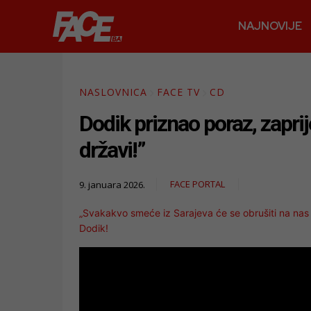
NAJNOVIJE
NASLOVNICA
FACE TV
CD
Dodik priznao poraz, zaprijet
državi!”
FACE PORTAL
9. januara 2026.
„Svakakvo smeće iz Sarajeva će se obrušiti na nas zb
Dodik!