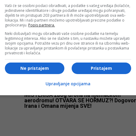
Vaši će se osobni podaci obrađivati, a podatke s vašeg uređaja (kolačiće,
Mattu Josephu uručeno priznanje „Počasni
jedinstvene identifikatore i druge podatke uređaja) mogu pohranjivati,
građanin Grada Sarajeva“
dijeliti te im pristupati 203 partnera ili ih može upotrebljavati ova web-
lokacija. Mi i naši partneri možemo upotrebljavati precizne podatke o
geolociranju.
Popis partnera.
Neki dobavljači mogu obrađivati vaše osobne podatke na temelju
legitimnog interesa. Ako se ne slažete s tim, u nastavku možete upravljati
svojim opcijama. Potražite vezu pri dnu ove stranice ili na izborniku web-
lokacije za upravljanje pristankom ili povlačenje pristanka u postavkama
privatnosti i kolačića.
Ne pristajem
Pristajem
Bosanski vjestnik
Upravljanje opcijama
MISTERIJA zbog drona na njemačkom
aerodromu! OTVARA SE HORMUZ?! Dogovor
Irana i Omana mijenja SVE!