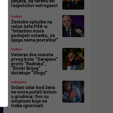
jenjava, na terenu svi
raspoloživi vatrogasci
Fudbal
Žestoke optužbe na
račun šefa FIFA-e:
“Infantino mora
podnijeti ostavku, za
njega nema povratka!”
Fudbal
Večeras dva susreta
prvog kola: “Sarajevo”
protiv “Radnika”,
“Široki Brijeg”
dočekuje “Slogu”
e
Izdvojeno
Srčani udar kod žena
ne mora početi bolom
u grudima: Ovo su
simptomi koje ne
treba ignorisati