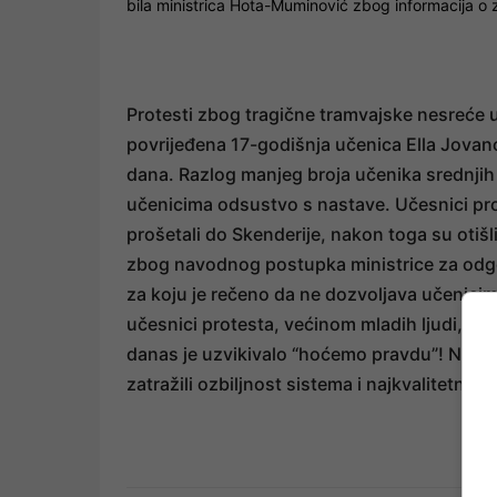
bila ministrica Hota-Muminović zbog informacija o 
Protesti zbog tragične tramvajske nesreće u
povrijeđena 17-godišnja učenica Ella Jovan
dana. Razlog manjeg broja učenika srednjih
učenicima odsustvo s nastave. Učesnici pr
prošetali do Skenderije, nakon toga su otišl
zbog navodnog postupka ministrice za odg
za koju je rečeno da ne dozvoljava učenicima
učesnici protesta, većinom mladih ljudi, iak
danas je uzvikivalo “hoćemo pravdu”! Naglas
zatražili ozbiljnost sistema i najkvalitetni