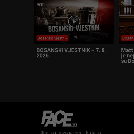
Bosanski vjestnik
Bosans
BOSANSKI VJESTNIK – 7. 8.
Matt
2026.
je ne
su Do
Jedina neovisna medijska kuća