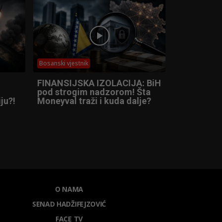
Bosanski vjestnik
FINANSIJSKA IZOLACIJA: BiH
pod strogim nadzorom! Šta
ju?!
Moneyval traži i kuda dalje?
O NAMA
SENAD HADŽIFEJZOVIĆ
FACE TV