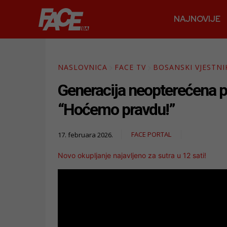
NAJNOVIJE
NASLOVNICA
FACE TV
BOSANSKI VJESTNI
Generacija neopterećena po
“Hoćemo pravdu!”
FACE PORTAL
17. februara 2026.
Novo okupljanje najavljeno za sutra u 12 sati!