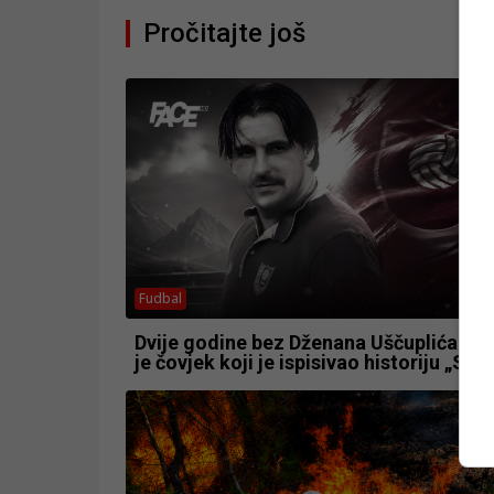
Pročitajte još
Fudbal
Dvije godine bez Dženana Uščuplića: Ot
je čovjek koji je ispisivao historiju „Sar