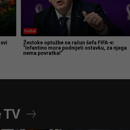
Fudbal
 svi
Žestoke optužbe na račun šefa FIFA-e:
“Infantino mora podnijeti ostavku, za njega
nema povratka!”
e TV