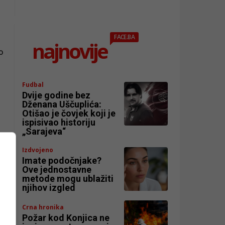
FACE.BA
najnovije
o
Fudbal
Dvije godine bez
Dženana Uščuplića:
Otišao je čovjek koji je
ispisivao historiju
„Sarajeva“
ih
Izdvojeno
Imate podočnjake?
Ove jednostavne
metode mogu ublažiti
njihov izgled
Crna hronika
Požar kod Konjica ne