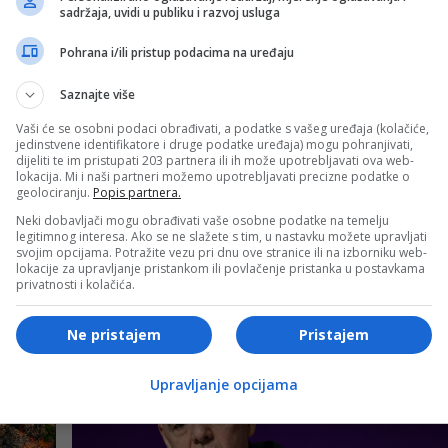
sadržaja, uvidi u publiku i razvoj usluga
Pohrana i/ili pristup podacima na uređaju
Saznajte više
Vaši će se osobni podaci obrađivati, a podatke s vašeg uređaja (kolačiće,
jedinstvene identifikatore i druge podatke uređaja) mogu pohranjivati,
dijeliti te im pristupati 203 partnera ili ih može upotrebljavati ova web-
lokacija. Mi i naši partneri možemo upotrebljavati precizne podatke o
geolociranju.
Popis partnera.
Neki dobavljači mogu obrađivati vaše osobne podatke na temelju
legitimnog interesa. Ako se ne slažete s tim, u nastavku možete upravljati
svojim opcijama. Potražite vezu pri dnu ove stranice ili na izborniku web-
lokacije za upravljanje pristankom ili povlačenje pristanka u postavkama
Izdvojeno
privatnosti i kolačića.
išao
Imate podočnjake? Ove jednostavne metod
ajeva“
mogu ublažiti njihov izgled
Ne pristajem
Pristajem
Upravljanje opcijama