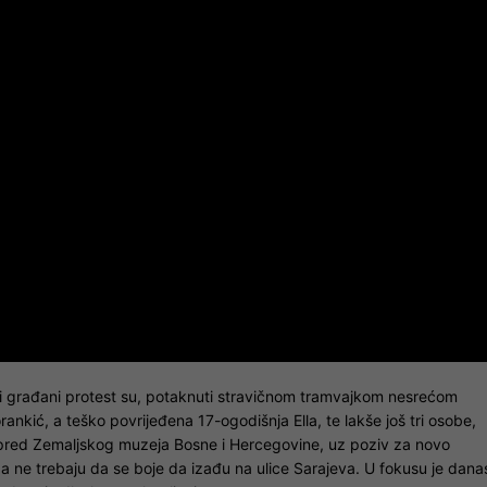
ti i građani protest su, potaknuti stravičnom tramvajkom nesrećom
rankić, a teško povrijeđena 17-ogodišnja Ella, te lakše još tri osobe,
spred Zemaljskog muzeja Bosne i Hercegovine, uz poziv za novo
da ne trebaju da se boje da izađu na ulice Sarajeva. U fokusu je dana