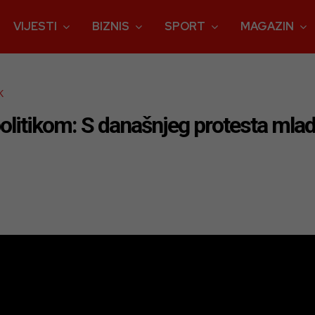
VIJESTI
BIZNIS
SPORT
MAGAZIN
K
litikom: S današnjeg protesta mladi