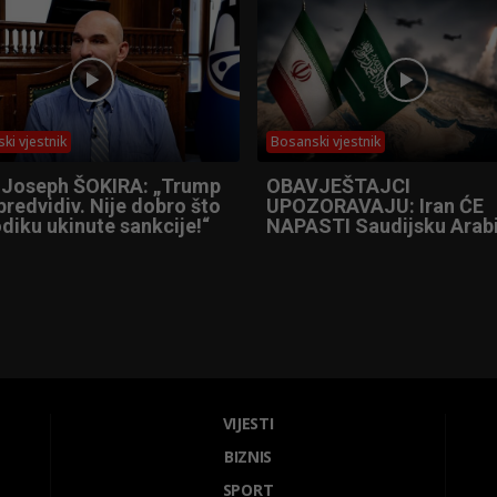
ki vjestnik
Bosanski vjestnik
 Joseph ŠOKIRA: „Trump
OBAVJEŠTAJCI
predvidiv. Nije dobro što
UPOZORAVAJU: Iran ĆE
diku ukinute sankcije!“
NAPASTI Saudijsku Arabi
VIJESTI
BIZNIS
SPORT