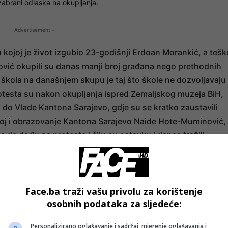
zabrani odlaska na okupljanja.
- Advertisement -
 kojoj je život izgubio 23-godišnji Erdoan Morankić, a tešk
ović okupili su danas manji broj građana nego prethodnih
 škola na današnjem skupu je taj što škole ne dozvoljavaju
otesta su nakon okupljanja ispred Zemaljskog muzeja BiH,
i do Vlade Kantona Sarajevo, gdje su se kratko zaustavili
oj i obrazovanje Kantona Sarajevo Naide Hote-Muminović,
 da dođu na proteste i čiju su ostavku i danas tražili
o je i ona, kao i kompletna Vlada KS u ostavci. Stotine mlad
ili su da ne podržavaju nijednu političku stranku, te
je kadrove na odgovornim pozicijama.
Face.ba traži vašu privolu za korištenje
osobnih podataka za sljedeće:
- OGLAS -
Personalizirano oglašavanje i sadržaj, mjerenje oglašavanja i