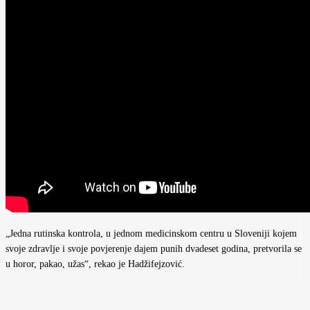
„Jedna rutinska kontrola, u jednom medicinskom centru u Sloveniji kojem
svoje zdravlje i svoje povjerenje dajem punih dvadeset godina, pretvorila se
u horor, pakao, užas“, rekao je Hadžifejzović.