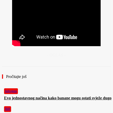
- OGLAS -
Pročitajte još
Izdvojeno
Evo jednostavnog načina kako banane mogu ostati svježe dugo
BiH