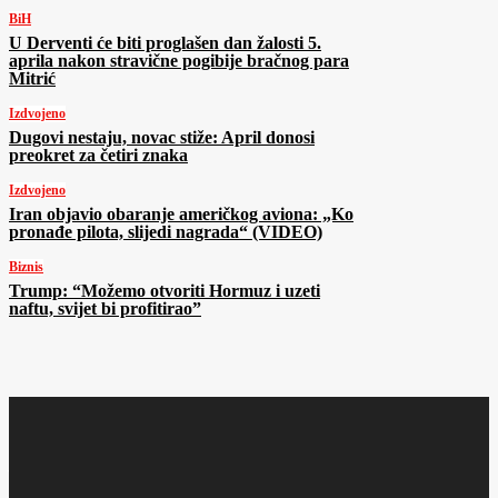
BiH
U Derventi će biti proglašen dan žalosti 5.
aprila nakon stravične pogibije bračnog para
Mitrić
Izdvojeno
Dugovi nestaju, novac stiže: April donosi
preokret za četiri znaka
Izdvojeno
Iran objavio obaranje američkog aviona: „Ko
pronađe pilota, slijedi nagrada“ (VIDEO)
Biznis
Trump: “Možemo otvoriti Hormuz i uzeti
naftu, svijet bi profitirao”
Najnovije na Face TV