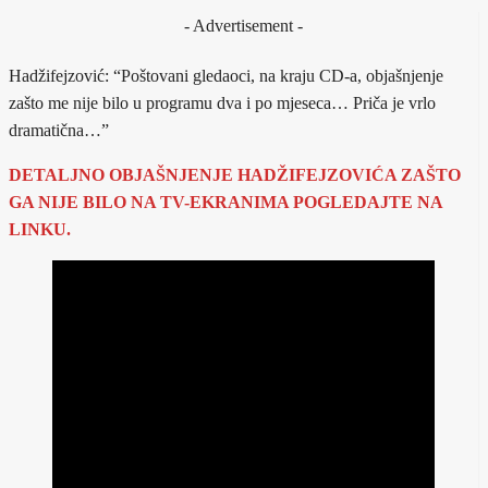
- Advertisement -
Hadžifejzović: “Poštovani gledaoci, na kraju CD-a, objašnjenje
zašto me nije bilo u programu dva i po mjeseca… Priča je vrlo
dramatična…”
DETALJNO OBJAŠNJENJE HADŽIFEJZOVIĆA ZAŠTO
GA NIJE BILO NA TV-EKRANIMA
POGLEDAJTE NA
LINKU.