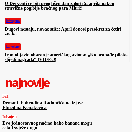
U Derventi će biti proglašen dan žalosti 5. aprila nakon
stravične pogibije bračnog para Mitrić
Izdvojeno
Dugovi nestaju, novac stiže: April donosi preokret za četiri
znaka
Izdvojeno
Iran objavio obaranje američkog aviona: „Ko pronađe pilota,
slijedi nagrada“ (VIDEO)
najnovije
BiH
Demanti Fahrudina Radončića na izjave
Elmedina Konakovića
Izdvojeno
Evo jednostavnog načina kako banane mogu
ostati svježe dugo