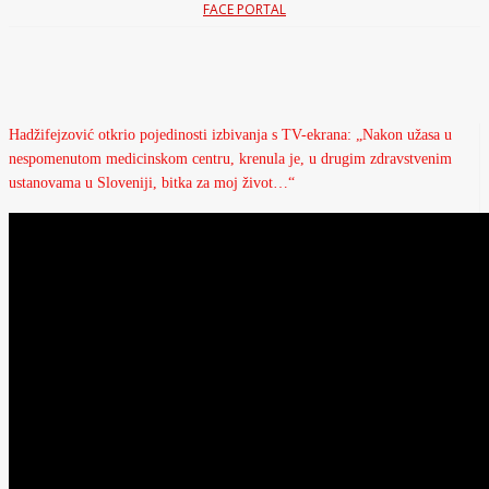
FACE PORTAL
Hadžifejzović otkrio pojedinosti izbivanja s TV-ekrana: „Nakon užasa u
nespomenutom medicinskom centru, krenula je, u drugim zdravstvenim
ustanovama u Sloveniji, bitka za moj život…“