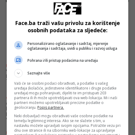
Sarajevo poraženo od Zrinjskog u generalnoj probi
za Evropu
Face.ba traži vašu privolu za korištenje
osobnih podataka za sljedeće:
najnovije
FACE.BA
Personalizirano oglašavanje i sadržaj, mjerenje
oglašavanja i sadržaja, uvidi u publiku i razvoj usluga
Pohrana i/ili pristup podacima na uređaju
FACE TV
Vremenska prognoza by
Saznajte više
Haris Babić za 4. 7. i 5.
7.2026.
Vaši će se osobni podaci obrađivati, a podatke s vašeg
uređaja (kolačiće, jedinstvene identifikatore i druge podatke
uređaja) mogu pohranjivati, dijeliti te im pristupati 203
partnera ili ih može upotrebljavati ova web-lokacija. Mi i naši
Crna hronika
partneri možemo upotrebljavati precizne podatke o
ODLAZAK GENERALA:
geolociranju.
Popis partnera.
Preminuo Hasan Efendić,
prvi komandant Teritorijalne
Neki dobavljači mogu obrađivati vaše osobne podatke na
odbrane RBiH
temelju legitimnog interesa. Ako se ne slažete s tim, u
nastavku možete upravljati svojim opcijama. Potražite vezu pri
dnu ove stranice ili na izborniku web-lokacije za upravljanje
Izdvojeno