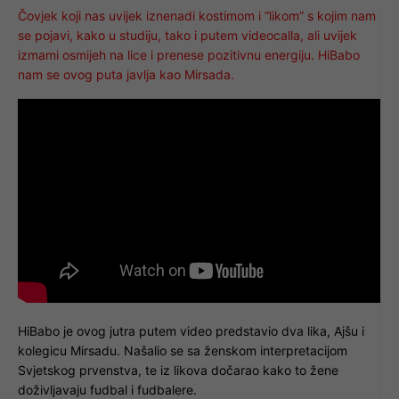
Čovjek koji nas uvijek iznenadi kostimom i “likom” s kojim nam
se pojavi, kako u studiju, tako i putem videocalla, ali uvijek
izmami osmijeh na lice i prenese pozitivnu energiju. HiBabo
nam se ovog puta javlja kao Mirsada.
HiBabo je ovog jutra putem video predstavio dva lika, Ajšu i
kolegicu Mirsadu. Našalio se sa ženskom interpretacijom
Svjetskog prvenstva, te iz likova dočarao kako to žene
doživljavaju fudbal i fudbalere.