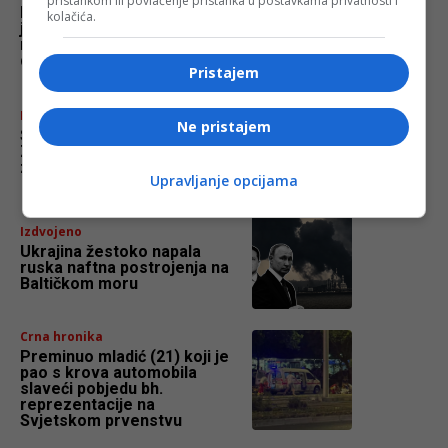
pristankom ili povlačenje pristanka u postavkama privatnosti i
Demirović: “Dokazali smo da
kolačića.
je uz vjeru i volju sve
moguće, dao sam i uvijek ću
dati sve od sebe za BiH!”
Pristajem
Izdvojeno
Ne pristajem
Sarajevo poraženo od
Zrinjskog u generalnoj probi
za Evropu
Upravljanje opcijama
Izdvojeno
Ukrajina žestoko napala
ruska naftna postrojenja na
Baltičkom moru
Crna hronika
Preminuo mladić (21) koji je
pao s krova automobila
slaveći pobjedu bh.
reprezentacije na
Svjetskom prvenstvu