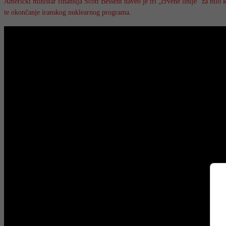
Američki ministar finansija Scott Bessent naveo je tri „crvene linije“ za 
te okončanje iranskog nuklearnog programa.