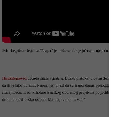
Jedna bespilotna letjelica "Reaper" je uništena, dok je još najmanje jedna oš
Hadžifejzović:
„Kada čitate vijesti sa Bliskog istoka, u ovim decenij
da ih je lako upratiti. Naprimjer, vijest da su Iranci danas pogodili a
slučajnošću. Kao: krhotine iranskog oborenog projektila pogodile su
drona i baš ih teško oštetio. Ma, hajte, molim vas.“