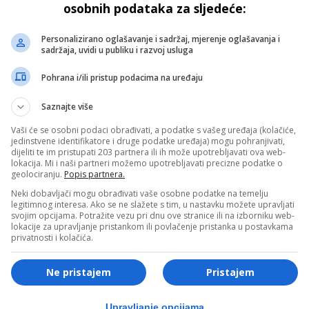
osobnih podataka za sljedeće:
Personalizirano oglašavanje i sadržaj, mjerenje oglašavanja i
sadržaja, uvidi u publiku i razvoj usluga
Pohrana i/ili pristup podacima na uređaju
Saznajte više
Vaši će se osobni podaci obrađivati, a podatke s vašeg uređaja (kolačiće,
tećena. Vrijednost ovih dronova procjenjuje se na oko trideset miliona američki
jedinstvene identifikatore i druge podatke uređaja) mogu pohranjivati,
dijeliti te im pristupati 203 partnera ili ih može upotrebljavati ova web-
lokacija. Mi i naši partneri možemo upotrebljavati precizne podatke o
- Advertisement -
geolociranju.
Popis partnera.
Neki dobavljači mogu obrađivati vaše osobne podatke na temelju
legitimnog interesa. Ako se ne slažete s tim, u nastavku možete upravljati
ama strašne propagande, malo ih i analizirajte, nije komplikovano. U svak
svojim opcijama. Potražite vezu pri dnu ove stranice ili na izborniku web-
meričku bazu u Kuvajtu i oštetili dva skupa drona koji koštaju šezdeset mi
lokacije za upravljanje pristankom ili povlačenje pristanka u postavkama
privatnosti i kolačića.
 dva skupa drona na zemlji. Nelogično je to da je pogođen dron svojim
Ne pristajem
Pristajem
- OGLAS -
Upravljanje opcijama