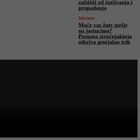
zaštititi od isušivanja i
propadanja
Izdvojeno
Muče vas žute mrlje
na jastucima?
Poznata stručnjakinja
otkriva genijalan trik
ena 34. godišnjica
marska