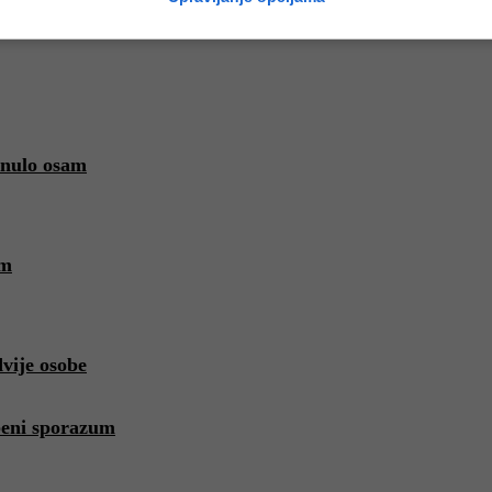
inulo osam
om
vije osobe
beni sporazum