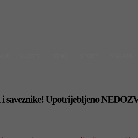
VIJE
VIJESTI
BIZNIS
SPORT
MAGAZIN
 saveznike! Upotrijebljeno NEDO