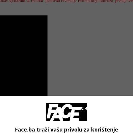
bilo kakav sporazum sa Iranom: ponovno otvaranje Hormuškog moreuza, predaja v
Face.ba traži vašu privolu za korištenje