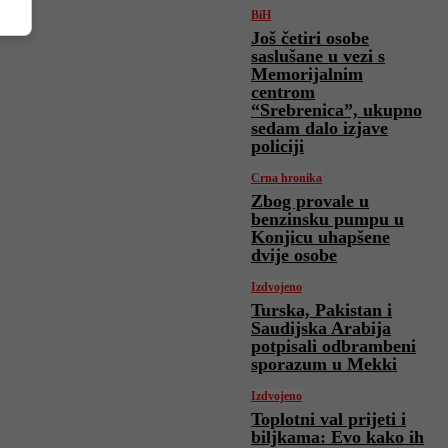
BiH
Još četiri osobe
saslušane u vezi s
Memorijalnim
centrom
“Srebrenica”, ukupno
sedam dalo izjave
policiji
Crna hronika
Zbog provale u
benzinsku pumpu u
Konjicu uhapšene
dvije osobe
Izdvojeno
Turska, Pakistan i
Saudijska Arabija
potpisali odbrambeni
sporazum u Mekki
Izdvojeno
Toplotni val prijeti i
biljkama: Evo kako ih