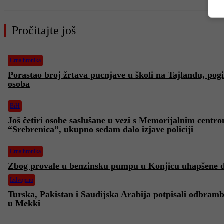
Pročitajte još
Crna hronika
Porastao broj žrtava pucnjave u školi na Tajlandu, pog
osoba
BiH
Još četiri osobe saslušane u vezi s Memorijalnim centr
“Srebrenica”, ukupno sedam dalo izjave policiji
Crna hronika
Zbog provale u benzinsku pumpu u Konjicu uhapšene d
Izdvojeno
Turska, Pakistan i Saudijska Arabija potpisali odbram
u Mekki