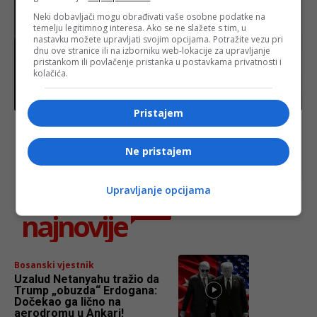
Neki dobavljači mogu obrađivati vaše osobne podatke na
temelju legitimnog interesa. Ako se ne slažete s tim, u
nastavku možete upravljati svojim opcijama. Potražite vezu pri
dnu ove stranice ili na izborniku web-lokacije za upravljanje
pristankom ili povlačenje pristanka u postavkama privatnosti i
kolačića.
Bosanski vjestnik
Pristajem
Konaković o pozivu Rubija: “Ključna prilika za
iznošenje stvarne slike o BiH, koju su lobisti
zamutili”
Ne pristajem
Upravljanje opcijama
najnovije
FACE.BA
Bosanski vjestnik
Uzalud Netanyahu tražio da
Trump „obuzda“ Erdogana:
Dočekao ga lično na
aerodromu u Ankari!