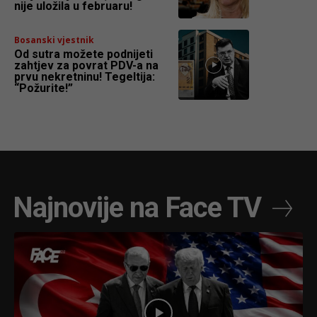
nije uložila u februaru!
Bosanski vjestnik
Od sutra možete podnijeti
zahtjev za povrat PDV-a na
prvu nekretninu! Tegeltija:
“Požurite!”
Najnovije na Face TV