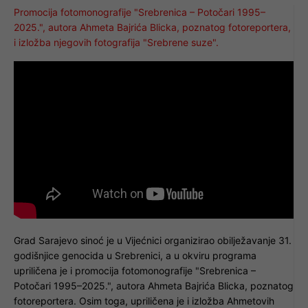
Promocija fotomonografije "Srebrenica – Potočari 1995–
2025.", autora Ahmeta Bajrića Blicka, poznatog fotoreportera,
i izložba njegovih fotografija "Srebrene suze".
Grad Sarajevo sinoć je u Vijećnici organizirao obilježavanje 31.
godišnjice genocida u Srebrenici, a u okviru programa
upriličena je i promocija fotomonografije "Srebrenica –
Potočari 1995–2025.", autora Ahmeta Bajrića Blicka, poznatog
fotoreportera. Osim toga, upriličena je i izložba Ahmetovih