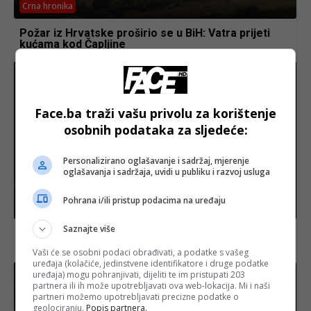
Crna hronika
Požar iz Hrvatske proširio se u BiH: Vatra prijeti
kućama kod Čapljine
Face.ba traži vašu privolu za korištenje
osobnih podataka za sljedeće:
Personalizirano oglašavanje i sadržaj, mjerenje
oglašavanja i sadržaja, uvidi u publiku i razvoj usluga
Pohrana i/ili pristup podacima na uređaju
BiH
Saznajte više
Minić: “Dodik će 9. januara govoriti kao predsjednik
Vlade RS-a”
Vaši će se osobni podaci obrađivati, a podatke s vašeg
uređaja (kolačiće, jedinstvene identifikatore i druge podatke
uređaja) mogu pohranjivati, dijeliti te im pristupati 203
partnera ili ih može upotrebljavati ova web-lokacija. Mi i naši
partneri možemo upotrebljavati precizne podatke o
geolociranju.
Popis partnera.