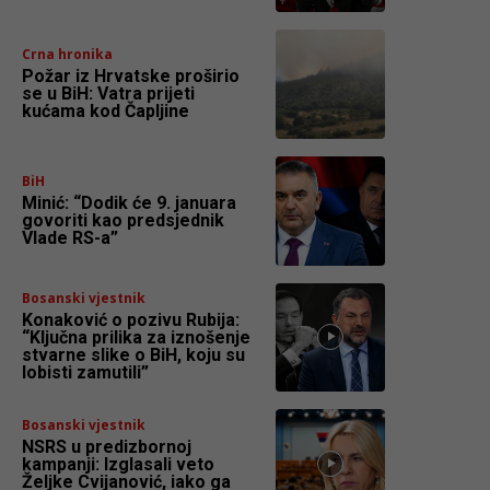
Crna hronika
Požar iz Hrvatske proširio
se u BiH: Vatra prijeti
kućama kod Čapljine
BiH
Minić: “Dodik će 9. januara
govoriti kao predsjednik
Vlade RS-a”
Bosanski vjestnik
Konaković o pozivu Rubija:
“Ključna prilika za iznošenje
stvarne slike o BiH, koju su
lobisti zamutili”
Bosanski vjestnik
NSRS u predizbornoj
kampanji: Izglasali veto
Željke Cvijanović, iako ga