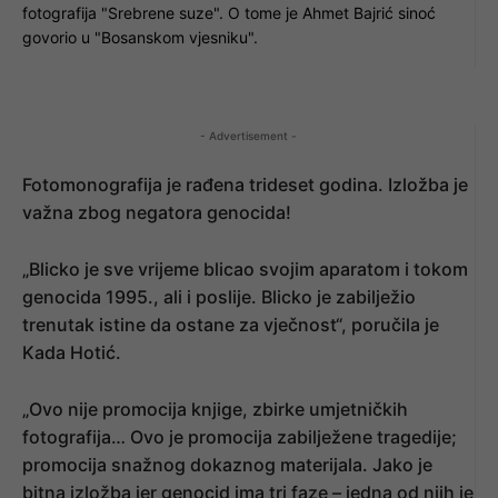
fotografija "Srebrene suze". O tome je Ahmet Bajrić sinoć
govorio u "Bosanskom vjesniku".
- Advertisement -
Fotomonografija je rađena trideset godina. Izložba je
važna zbog negatora genocida!
„Blicko je sve vrijeme blicao svojim aparatom i tokom
genocida 1995., ali i poslije. Blicko je zabilježio
trenutak istine da ostane za vječnost“, poručila je
Kada Hotić.
„Ovo nije promocija knjige, zbirke umjetničkih
fotografija… Ovo je promocija zabilježene tragedije;
promocija snažnog dokaznog materijala. Jako je
bitna izložba jer genocid ima tri faze – jedna od njih je