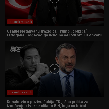
Bosanski vjestnik
Uzalud Netanyahu tražio da Trump „obuzda“
Erdogana: Dočekao ga lično na aerodromu u Ankari!
Bosanski vjestnik
Konaković o pozivu Rubija: “Ključna prilika za
iznošenje stvarne slike o BiH, koju su lobisti