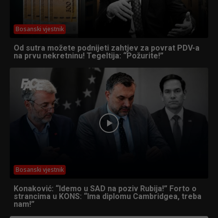
Bosanski vjestnik
Od sutra možete podnijeti zahtjev za povrat PDV-a
na prvu nekretninu! Tegeltija: “Požurite!”
Bosanski vjestnik
Konaković: “Idemo u SAD na poziv Rubija!” Forto o
strancima u KONS: “Ima diplomu Cambridgea, treba
nam!”