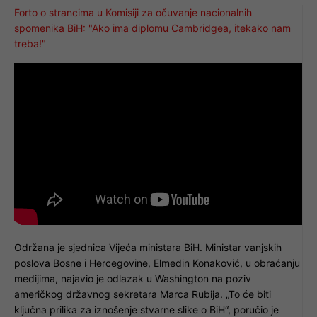
Forto o strancima u Komisiji za očuvanje nacionalnih
spomenika BiH: "Ako ima diplomu Cambridgea, itekako nam
treba!"
Održana je sjednica Vijeća ministara BiH. Ministar vanjskih
poslova Bosne i Hercegovine, Elmedin Konaković, u obraćanju
medijima, najavio je odlazak u Washington na poziv
američkog državnog sekretara Marca Rubija. „To će biti
ključna prilika za iznošenje stvarne slike o BiH“, poručio je