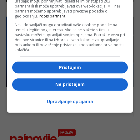
uređaja) mogu pohranjivati, dijeliti te im pristupati 203
partnera ili ih može upotrebljavati ova web-lokacija. Mi i naši
Erdoğan: “Radimo na približavanju Amerike i Irana”
partneri možemo upotrebljavati precizne podatke o
geolociranju.
Popis partnera.
Neki dobavljači mogu obrađivati vaše osobne podatke na
temelju legitimnog interesa. Ako se ne slažete s tim, u
nastavku možete upravljati svojim opcijama. Potražite vezu pri
dnu ove stranice ili na izborniku web-lokacije za upravljanje
pristankom ili povlačenje pristanka u postavkama privatnosti i
kolačića.
Pristajem
Izdvojeno
Ne pristajem
NATO najavio milijarde za naoružanje uoči
Trumpovog dolaska: Novi ugovori i velika ulaganja
Upravljanje opcijama
u odbranu
najnovije
FACE.BA