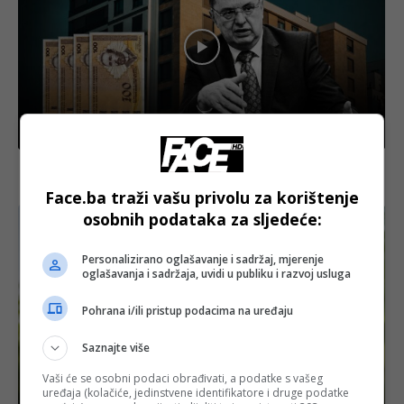
Bosanski vjestnik
Od sutra možete podnijeti zahtjev za povrat PDV-a
na prvu nekretninu! Tegeltija: “Požurite!”
Face.ba traži vašu privolu za korištenje
osobnih podataka za sljedeće:
Personalizirano oglašavanje i sadržaj, mjerenje
oglašavanja i sadržaja, uvidi u publiku i razvoj usluga
Pohrana i/ili pristup podacima na uređaju
Saznajte više
Vaši će se osobni podaci obrađivati, a podatke s vašeg
uređaja (kolačiće, jedinstvene identifikatore i druge podatke
Izdvojeno