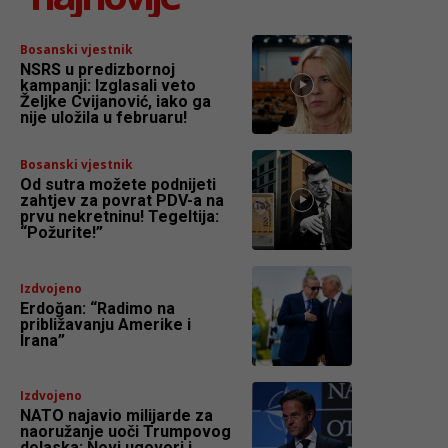
Bosanski vjestnik
NSRS u predizbornoj
kampanji: Izglasali veto
Željke Cvijanović, iako ga
nije uložila u februaru!
Bosanski vjestnik
Od sutra možete podnijeti
zahtjev za povrat PDV-a na
prvu nekretninu! Tegeltija:
“Požurite!”
Izdvojeno
Erdoğan: “Radimo na
približavanju Amerike i
Irana”
Izdvojeno
NATO najavio milijarde za
naoružanje uoči Trumpovog
dolaska: Novi ugovori i