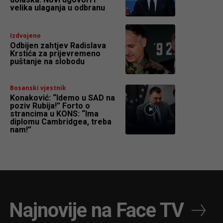
velika ulaganja u odbranu
Izdvojeno
Odbijen zahtjev Radislava
Krstića za prijevremeno
puštanje na slobodu
Bosanski vjestnik
Konaković: “Idemo u SAD na
poziv Rubija!” Forto o
strancima u KONS: “Ima
diplomu Cambridgea, treba
nam!”
Najnovije na Face TV