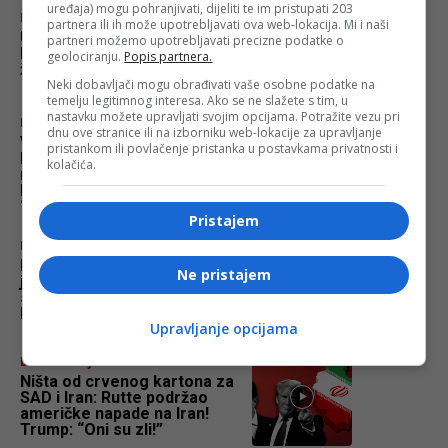
uređaja) mogu pohranjivati, dijeliti te im pristupati 203
Bosanski vjestnik
partnera ili ih može upotrebljavati ova web-lokacija. Mi i naši
Učesnici Marša mira krenuli
partneri možemo upotrebljavati precizne podatke o
ka Potočarima: Najmlađa
geolociranju.
Popis partnera.
žrtva imala samo 20 godina!
Neki dobavljači mogu obrađivati vaše osobne podatke na
temelju legitimnog interesa. Ako se ne slažete s tim, u
nastavku možete upravljati svojim opcijama. Potražite vezu pri
Bosanski vjestnik
dnu ove stranice ili na izborniku web-lokacije za upravljanje
Vukanović PONOVO
pristankom ili povlačenje pristanka u postavkama privatnosti i
IZBAČEN! Stevandić mu
kolačića.
rekao da je u „NERVNOM
RASTROJSTVU“! Vukanović:
“PUSTI MI RUKU!”
Pristajem
Bosanski vjestnik
Deklaracija NATO-a: Rusija
Ne pristajem
je prijetnja euroatlantskoj
sigurnosti i stabilnosti!
Podrška Ukrajini!
Upravljanje opcijama
Bosanski vjestnik
Ništa od crvenog kartona za
SAD i Iran: Rutte podržao
američke napade na Iran!
Trump: “Oni su zli!”