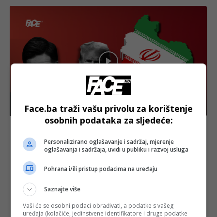
Face.ba traži vašu privolu za korištenje
Bosanski vjestnik
osobnih podataka za sljedeće:
Ništa od crvenog kartona za SAD i Iran: Rutte
podržao američke napade na Iran! Trump: “Oni su
zli!”
Personalizirano oglašavanje i sadržaj, mjerenje
oglašavanja i sadržaja, uvidi u publiku i razvoj usluga
Pohrana i/ili pristup podacima na uređaju
najnovije
FACE.BA
Saznajte više
Vaši će se osobni podaci obrađivati, a podatke s vašeg
uređaja (kolačiće, jedinstvene identifikatore i druge podatke