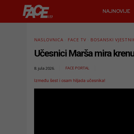
NAJNOVIJE
NASLOVNICA
FACE TV
BOSANSKI VJESTNI
Učesnici Marša mira krenu
FACE PORTAL
8. jula 2026.
Između šest i osam hiljada učesnika!