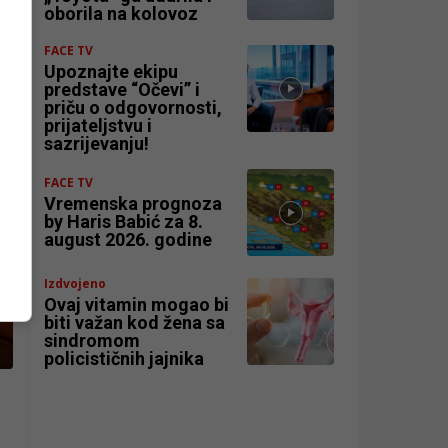
oborila na kolovoz
FACE TV
Upoznajte ekipu
predstave “Očevi” i
priču o odgovornosti,
prijateljstvu i
sazrijevanju!
FACE TV
Vremenska prognoza
by Haris Babić za 8.
august 2026. godine
Izdvojeno
Ovaj vitamin mogao bi
biti važan kod žena sa
sindromom
policističnih jajnika