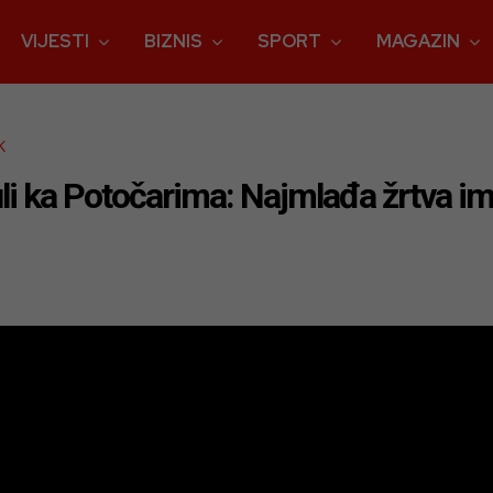
VIJESTI
BIZNIS
SPORT
MAGAZIN
K
li ka Potočarima: Najmlađa žrtva i