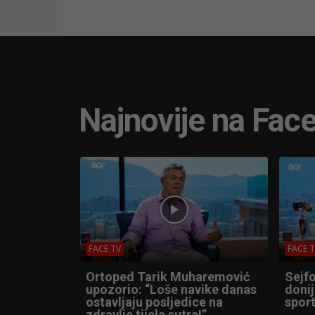
Najnovije na Fac
FACE TV
FACE 
Ortoped Tarik Muharemović
Sejfo
upozorio: “Loše navike danas
donij
ostavljaju posljedice na
sport
zdravlje tijela sutra!”