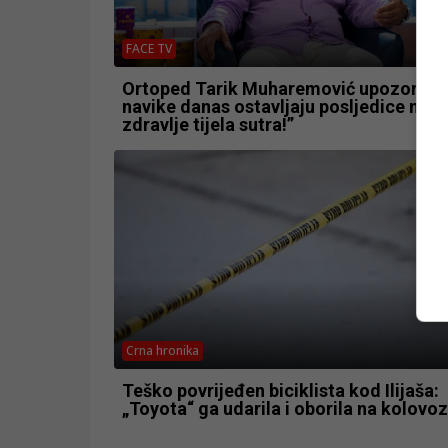
FACE TV
Ortoped Tarik Muharemović upozorio: 
navike danas ostavljaju posljedice na
zdravlje tijela sutra!”
Crna hronika
Teško povrijeđen biciklista kod Ilijaša:
„Toyota“ ga udarila i oborila na kolovoz