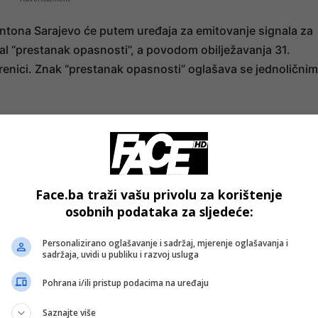
Kantona Sarajevo će putem uređaja za emitovanje signala za
gnal “prestanak opasnosti”, a povodom obilježavanja 31.
enici. Znak “prestanak opasnosti” oglašava se jednoličnim
- OGLAS -
Face.ba traži vašu privolu za korištenje
osobnih podataka za sljedeće:
Personalizirano oglašavanje i sadržaj, mjerenje oglašavanja i
sadržaja, uvidi u publiku i razvoj usluga
Pohrana i/ili pristup podacima na uređaju
Saznajte više