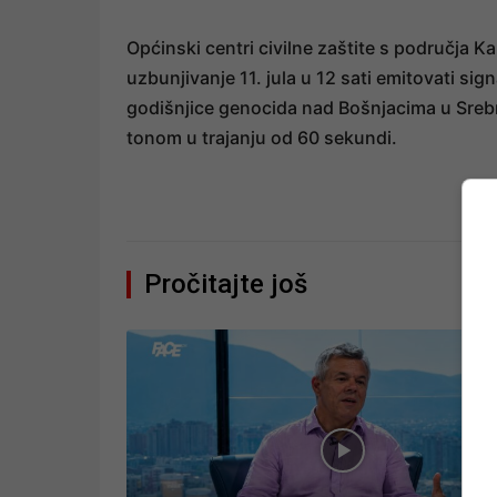
Općinski centri civilne zaštite s područja 
uzbunjivanje 11. jula u 12 sati emitovati si
godišnjice genocida nad Bošnjacima u Srebr
tonom u trajanju od 60 sekundi.
Pročitajte još