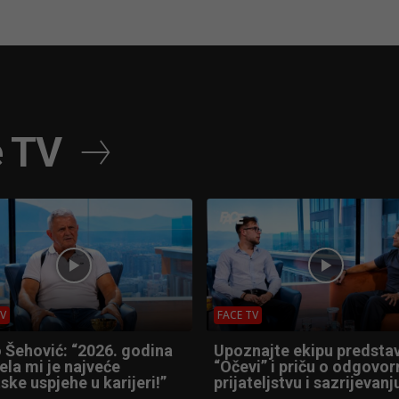
e TV
TV
FACE TV
 Šehović: “2026. godina
Upoznajte ekipu predsta
ela mi je najveće
“Očevi” i priču o odgovor
ske uspjehe u karijeri!”
prijateljstvu i sazrijevanj