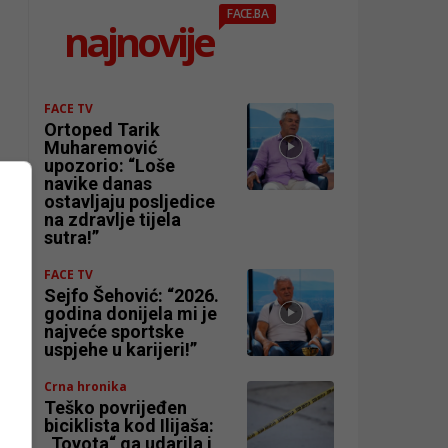
FACE.BA
najnovije
FACE TV
Ortoped Tarik
Muharemović
upozorio: “Loše
navike danas
ostavljaju posljedice
na zdravlje tijela
sutra!”
FACE TV
Sejfo Šehović: “2026.
godina donijela mi je
najveće sportske
uspjehe u karijeri!”
Crna hronika
Teško povrijeđen
biciklista kod Ilijaša:
„Toyota“ ga udarila i