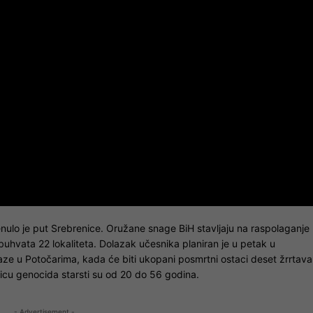
nulo je put Srebrenice. Oružane snage BiH stavljaju na raspolaganje
buhvata 22 lokaliteta. Dolazak učesnika planiran je u petak u
ze u Potočarima, kada će biti ukopani posmrtni ostaci deset žrrtava
jicu genocida starsti su od 20 do 56 godina.
- Advertisement -