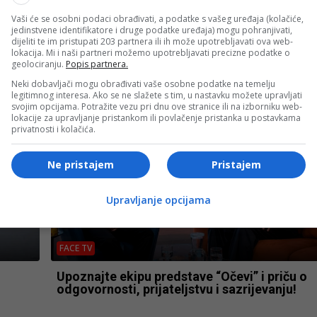
Vaši će se osobni podaci obrađivati, a podatke s vašeg uređaja (kolačiće,
jedinstvene identifikatore i druge podatke uređaja) mogu pohranjivati,
FACE TV
dijeliti te im pristupati 203 partnera ili ih može upotrebljavati ova web-
lokacija. Mi i naši partneri možemo upotrebljavati precizne podatke o
“Loše
Sejfo Šehović: “2026. godina donijela mi je
geolociranju.
Popis partnera.
najveće sportske uspjehe u karijeri!”
Neki dobavljači mogu obrađivati vaše osobne podatke na temelju
legitimnog interesa. Ako se ne slažete s tim, u nastavku možete upravljati
svojim opcijama. Potražite vezu pri dnu ove stranice ili na izborniku web-
lokacije za upravljanje pristankom ili povlačenje pristanka u postavkama
privatnosti i kolačića.
Ne pristajem
Pristajem
Upravljanje opcijama
FACE TV
Upoznajte ekipu predstave “Očevi” i priču o
odgovornosti, prijateljstvu i sazrijevanju!