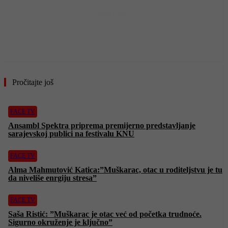
- OGLAS -
Pročitajte još
FACE TV
Ansambl Spektra priprema premijerno predstavljanje
sarajevskoj publici na festivalu KNU
FACE TV
Alma Mahmutović Katica:”Muškarac, otac u roditeljstvu je tu
da niveliše enrgiju stresa”
FACE TV
Saša Ristić: ”Muškarac je otac već od početka trudnoće.
Sigurno okruženje je ključno”