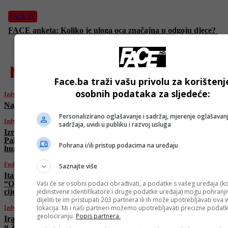
FACE TV
FACE anketa: Koliko je uloga oca značajna u odgoju djece?
najnovije
Face.ba traži vašu privolu za korištenj
osobnih podataka za sljedeće:
Izdvojeno
Napadnuta bolnica u Teheranu
Personalizirano oglašavanje i sadržaj, mjerenje oglašavanj
Izdvojeno
sadržaja, uvidi u publiku i razvoj usluga
Izrael bez ikakve milosti! I danas ubijeni
Palestinci koji su čekali u redu za
Pohrana i/ili pristup podacima na uređaju
humanitarnu pomoć
Fudbal
Saznajte više
Italijanska legenda o Džekinom transferu:
“Odličan potez! Mi smo ga htjeli po svaku
Vaši će se osobni podaci obrađivati, a podatke s vašeg uređaja (ko
cijenu!”
jedinstvene identifikatore i druge podatke uređaja) mogu pohranjiv
dijeliti te im pristupati 203 partnera ili ih može upotrebljavati ova
lokacija. Mi i naši partneri možemo upotrebljavati precizne podat
Izdvojeno
geolociranju.
Popis partnera.
Iranci poslali poruku uoči ključnih razgovora
u Ženevi: “Spremni smo…”