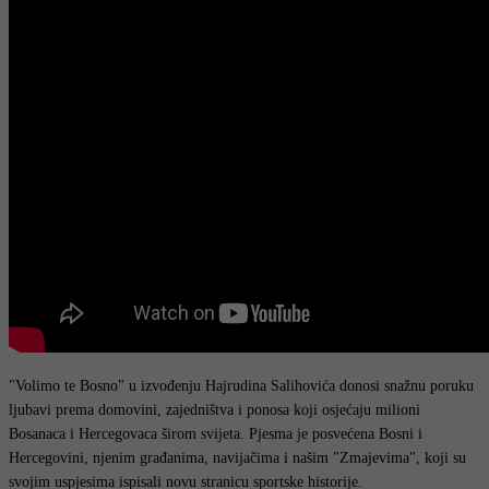
"Volimo te Bosno" u izvođenju Hajrudina Salihovića donosi snažnu poruku
ljubavi prema domovini, zajedništva i ponosa koji osjećaju milioni
Bosanaca i Hercegovaca širom svijeta. Pjesma je posvećena Bosni i
Hercegovini, njenim građanima, navijačima i našim "Zmajevima", koji su
svojim uspjesima ispisali novu stranicu sportske historije.