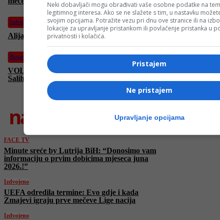
mečeve Lige nacija
Neki dobavljači mogu obrađivati vaše osobne podatke na tem
legitimnog interesa. Ako se ne slažete s tim, u nastavku možete
svojim opcijama. Potražite vezu pri dnu ove stranice ili na izb
Izdvojeno
lokacije za upravljanje pristankom ili povlačenje pristanka u
Alijansa razmatra pomoć od 70 milijardi eura Kijevu!
privatnosti i kolačića.
Bosanski vjestnik
Pristajem
VOLIMO TE, BOSNO | Premijera nove pjesme Hajrudina
Salihovića večeras u 18.45 sati na FACE TV
Ne pristajem
najnovije
Upravljanje opcijama
FACE TV
Minute sreće by Lutrija BiH: “Donosimo vam
informaciju o prvim dobicima mjeseca juna
2026.!”
Izdvojeno
UEFA odredila termine: Evo gdje i kada
Zmajevi igraju prve mečeve Lige nacija
Izdvojeno