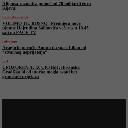
Alijansa razmatra pomoć od 70 milijardi eura
Kijevu!
Bosanski vjestnik
VOLIMO TE, BOSNO | Premijera nove
pjesme Hajrudina Salihovića večeras u 18.45
sati na FACE TV
Izdvojeno
Araghchi poručio Aounu da spasi Liban od
“stvarnog neprijatelja”
BiH
UPOZORENJE IZ UIO BiH: Bosanska
Gradiška bi od utorka mogla ostati bez
graničnih prijelaza
Najnovije na Face TV