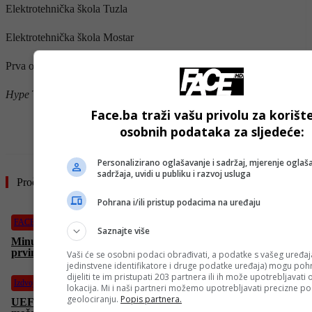
Elektrotehnička škola Tuzla
Elektrotehnička škola Mostar
Prva osnovna škola Ilidža
Hype
TV
Face.ba traži vašu privolu za korišt
- OGLAS -
osobnih podataka za sljedeće:
Personalizirano oglašavanje i sadržaj, mjerenje oglaša
sadržaja, uvidi u publiku i razvoj usluga
Pročitajte još
Pohrana i/ili pristup podacima na uređaju
FACE TV
Saznajte više
Minute sreće by Lutrija BiH: “Donosimo vam informaciju o
prvim dobicima mjeseca juna 2026.!”
Vaši će se osobni podaci obrađivati, a podatke s vašeg uređaja
jedinstvene identifikatore i druge podatke uređaja) mogu pohra
dijeliti te im pristupati 203 partnera ili ih može upotrebljavati
Izdvojeno
lokacija. Mi i naši partneri možemo upotrebljavati precizne p
geolociranju.
Popis partnera.
UEFA odredila termine: Evo gdje i kada Zmajevi igraju prve