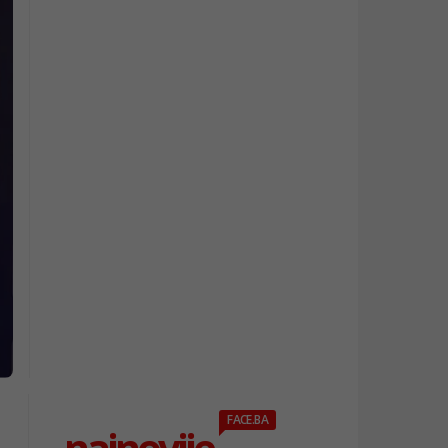
FACE.BA
najnovije