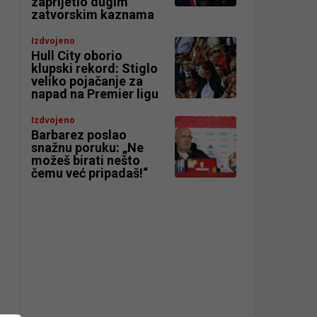
zaprijetio dugim
zatvorskim kaznama
Izdvojeno
Hull City oborio
klupski rekord: Stiglo
veliko pojačanje za
napad na Premier ligu
Izdvojeno
Barbarez poslao
snažnu poruku: „Ne
možeš birati nešto
čemu već pripadaš!“