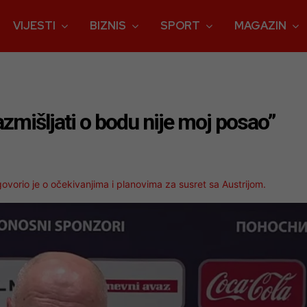
VIJESTI
BIZNIS
SPORT
MAGAZIN
azmišljati o bodu nije moj posao”
ovorio je o očekivanjima i planovima za susret sa Austrijom.