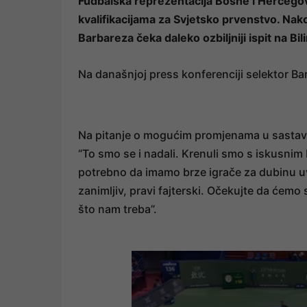
Fudbalska reprezentacija Bosne i Hercegovi
kvalifikacijama za Svjetsko prvenstvo. Nak
Barbareza čeka daleko ozbiljniji ispit na Bil
Na današnjoj press konferenciji selektor Ba
Na pitanje o mogućim promjenama u sastavu 
“To smo se i nadali. Krenuli smo s iskusnim
potrebno da imamo brze igrače za dubinu uvel
zanimljiv, pravi fajterski. Očekujte da ćemo 
što nam treba”.