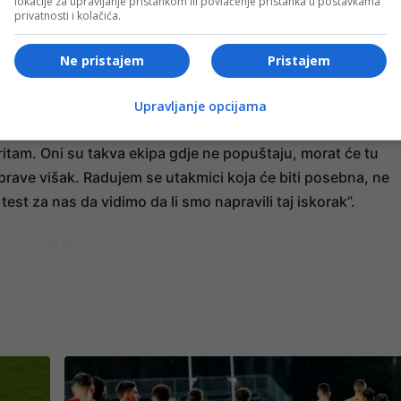
lokacije za upravljanje pristankom ili povlačenje pristanka u postavkama
privatnosti i kolačića.
 pratim. Bez vizije i plana vam ništa ne vrijedi, oni su
e, moramo voditi računa o takvim stvarima, ali mislim da smo
Ne pristajem
Pristajem
želim”.
Upravljanje opcijama
 na sigurno i spor ritam:
 ritam. Oni su takva ekipa gdje ne popuštaju, morat će tu
prave višak. Radujem se utakmici koja će biti posebna, ne
test za nas da vidimo da li smo napravili taj iskorak”.
- OGLAS -