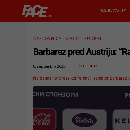
NAJNOVIJE
NASLOVNICA
SPORT
FUDBAL
Barbarez pred Austriju: “R
FACE PORTAL
8. septembra 2025.
Na današnjoj press konferenciji selektor Barbarez g