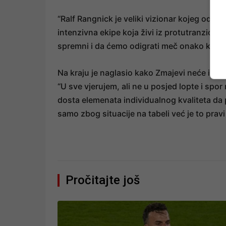
“Ralf Rangnick je veliki vizionar kojeg odavno
intenzivna ekipe koja živi iz protutranzicij
spremni i da ćemo odigrati meč onako kako 
Na kraju je naglasio kako Zmajevi neće igrati
“U sve vjerujem, ali ne u posjed lopte i spor
dosta elemenata individualnog kvaliteta da 
samo zbog situacije na tabeli već je to pravi 
Pročitajte još