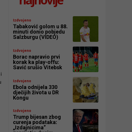
Izdvojeno
Tabaković golom u 88.
minuti donio pobjedu
.
Salzburgu (VIDEO)
Izdvojeno
Borac napravio prvi
korak ka play-offu:
Savić srušio Vitebsk
i
Izdvojeno
u
Ebola odnijela 330
dječijih života u DR
Kongu
Izdvojeno
Trump bijesan zbog
curenja podataka:
„Izdajnicima“