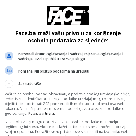
 za Austriju. Da ja razmišljam o bodu ne bih se bavio ovim
n ove četiri utakmice nemamo samopouzdanje ne znam kad
est golova, raduje me i reakcija u drugom dijelu i te stvari
Face.ba traži vašu privolu za korištenje
osobnih podataka za sljedeće:
ića na poziciju desnog beka:
Personalizirano oglašavanje i sadržaj, mjerenje oglašavanja i
vujemo nekog igrača. Uvijek sam govorio da volim njegovu
sadržaja, uvidi u publiku i razvoj usluga
ma zato je ideja bila da nam pomogne naprijed. Ali, sada s
ozicije. Razmišljanje je i nemam šta kriti da se Dedić vrać
Pohrana i/ili pristup podacima na uređaju
odluku pa ćemo vidjeti”.
Saznajte više
Vaši će se osobni podaci obrađivati, a podatke s vašeg uređaja (kolačiće,
treneru Ralfu Rangnicku:
jedinstvene identifikatore i druge podatke uređaja) mogu pohranjivati,
iđa, imaju tu energiju kojoj i mi težimo da imamo kao ekipa
dijeliti te im pristupati 203 partnera ili ih može upotrebljavati ova web-
lokacija. Mi i naši partneri možemo upotrebljavati precizne podatke o
it će sigurno najintenzivnija utakmica u kvalifikacijama za
geolociranju.
Popis partnera.
a je to naš dom gdje smo mi domaćini i glavni”.
Neki dobavljači mogu obrađivati vaše osobne podatke na temelju
legitimnog interesa. Ako se ne slažete s tim, u nastavku možete upravljati
svojim opcijama. Potražite vezu pri dnu ove stranice ili na izborniku web-
- OGLAS -