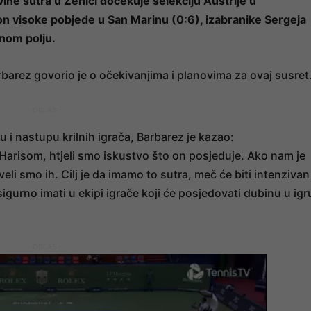
ne sutra u Zenici dočekuje selekciju Austrije u
on visoke pobjede u San Marinu (0:6), izabranike Sergeja
inom polju.
rbarez govorio je o očekivanjima i planovima za ovaj susret
- OGLAS -
i nastupu krilnih igrača, Barbarez je kazao:
 Harisom, htjeli smo iskustvo što on posjeduje. Ako nam je
i smo ih. Cilj je da imamo to sutra, meč će biti intenzivan 
sigurno imati u ekipi igrače koji će posjedovati dubinu u igr
- OGLAS -