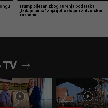
 Kongu
Trump bijesan zbog curenja podataka:
„Izdajnicima“ zaprijetio dugim zatvorskim
kaznama
e TV