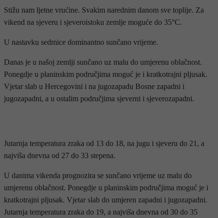
Stižu nam ljetne vrućine. Svakim narednim danom sve toplije. Za
vikend na sjeveru i sjeveroistoku zemlje moguće do 35°C.
U nastavku sedmice dominantno sunčano vrijeme.
Danas je u našoj zemlji sunčano uz malu do umjerenu oblačnost.
Ponegdje u planinskim područjima moguć je i kratkotrajni pljusak.
Vjetar slab u Hercegovini i na jugozapadu Bosne zapadni i
jugozapadni, a u ostalim područjima sjeverni i sjeverozapadni.
- OGLAS -
Jutarnja temperatura zraka od 13 do 18, na jugu i sjeveru do 21, a
najviša dnevna od 27 do 33 stepena.
U danima vikenda prognozira se sunčano vrijeme uz malu do
umjerenu oblačnost. Ponegdje u planinskim područjima moguć je i
kratkotrajni pljusak. Vjetar slab do umjeren zapadni i jugozapadni.
Jutarnja temperatura zraka do 19, a najviša dnevna od 30 do 35