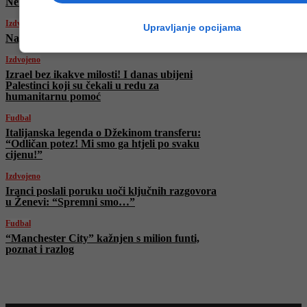
Nermin Mujkić
Izdvojeno
Upravljanje opcijama
Napadnuta bolnica u Teheranu
Izdvojeno
Izrael bez ikakve milosti! I danas ubijeni
Palestinci koji su čekali u redu za
humanitarnu pomoć
Fudbal
Italijanska legenda o Džekinom transferu:
“Odličan potez! Mi smo ga htjeli po svaku
cijenu!”
Izdvojeno
Iranci poslali poruku uoči ključnih razgovora
u Ženevi: “Spremni smo…”
Fudbal
“Manchester City” kažnjen s milion funti,
poznat i razlog