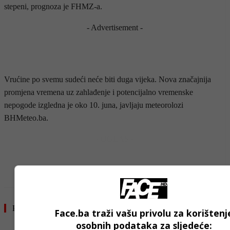
stepeni, prognoza je FHMZ-a.
- Advertisement -
Vrućine po svemu sudeći neće biti duga vijeka. Nova značajnija
promjena vremena uz zahlađenje i potencijalno vremenske
nepogode izgledna je oko 10. juna, javljaju meteorolozi
BHMeteo.ba.
- OGLAS -
Pročitajte još
Face.ba traži vašu privolu za korištenj
osobnih podataka za sljedeće: