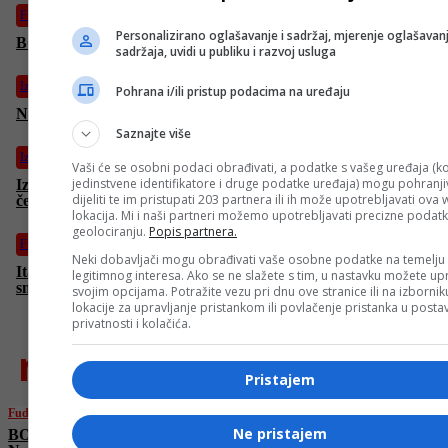
Fudbal
Personalizirano oglašavanje i sadržaj, mjerenje oglašavanj
BOMBA u Bordo klubu: Na Koševo stiže Nermin Mujkić
sadržaja, uvidi u publiku i razvoj usluga
Izdvojeno
Pohrana i/ili pristup podacima na uređaju
Napadnuta bolnica u Teheranu
Saznajte više
Izdvojeno
Vaši će se osobni podaci obrađivati, a podatke s vašeg uređaja (ko
jedinstvene identifikatore i druge podatke uređaja) mogu pohranjiv
Izrael bez ikakve milosti! I danas ubijeni Palestinci koji su
dijeliti te im pristupati 203 partnera ili ih može upotrebljavati ova
čekali u redu za humanitarnu pomoć
lokacija. Mi i naši partneri možemo upotrebljavati precizne podat
geolociranju.
Popis partnera.
Fudbal
Neki dobavljači mogu obrađivati vaše osobne podatke na temelju
Italijanska legenda o Džekinom transferu: “Odličan potez! Mi
legitimnog interesa. Ako se ne slažete s tim, u nastavku možete upr
smo ga htjeli po svaku cijenu!”
svojim opcijama. Potražite vezu pri dnu ove stranice ili na izborni
lokacije za upravljanje pristankom ili povlačenje pristanka u post
privatnosti i kolačića.
najnovije
Pristajem
Fudbal
Ne pristajem
BOMBA u Bordo klubu: Na Koševo stiže