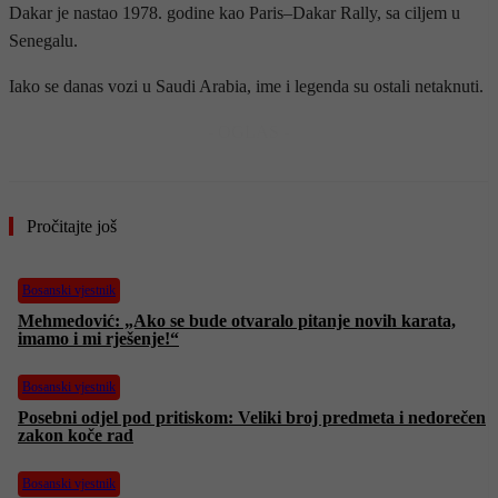
Dakar je nastao 1978. godine kao Paris–Dakar Rally, sa ciljem u
Senegalu.
Iako se danas vozi u Saudi Arabia, ime i legenda su ostali netaknuti.
- OGLAS -
Pročitajte još
Bosanski vjestnik
Mehmedović: „Ako se bude otvaralo pitanje novih karata,
imamo i mi rješenje!“
Bosanski vjestnik
Posebni odjel pod pritiskom: Veliki broj predmeta i nedorečen
zakon koče rad
Bosanski vjestnik