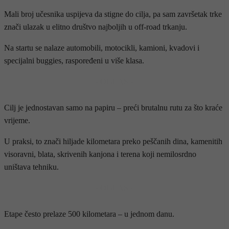
Mali broj učesnika uspijeva da stigne do cilja, pa sam završetak trke
znači ulazak u elitno društvo najboljih u off-road trkanju.
Na startu se nalaze automobili, motocikli, kamioni, kvadovi i
specijalni buggies, raspoređeni u više klasa.
- OGLAS -
Cilj je jednostavan samo na papiru – preći brutalnu rutu za što kraće
vrijeme.
U praksi, to znači hiljade kilometara preko peščanih dina, kamenitih
visoravni, blata, skrivenih kanjona i terena koji nemilosrdno
uništava tehniku.
- OGLAS -
Etape često prelaze 500 kilometara – u jednom danu.