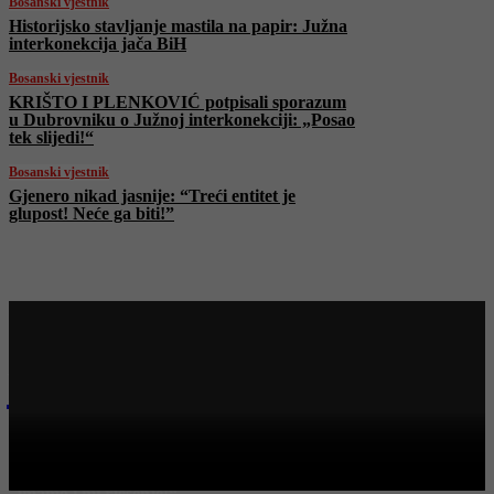
Bosanski vjestnik
Historijsko stavljanje mastila na papir: Južna
interkonekcija jača BiH
Bosanski vjestnik
KRIŠTO I PLENKOVIĆ potpisali sporazum
u Dubrovniku o Južnoj interkonekciji: „Posao
tek slijedi!“
Bosanski vjestnik
Gjenero nikad jasnije: “Treći entitet je
glupost! Neće ga biti!”
Najnovije na Face TV
Bosanski vjestnik
Mehmedović: „Ako se bude otvaralo pitanje novih karata,
imamo i mi rješenje!“