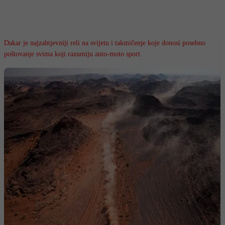
Dakar je najzahtjevniji reli na svijetu i takmičenje koje donosi posebno
poštovanje svima koji razumiju auto-moto sport.