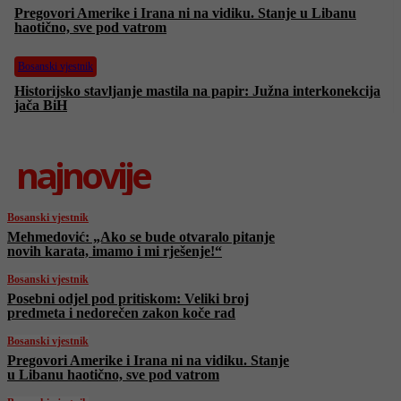
Pregovori Amerike i Irana ni na vidiku. Stanje u Libanu
haotično, sve pod vatrom
Bosanski vjestnik
Historijsko stavljanje mastila na papir: Južna interkonekcija
jača BiH
najnovije
Bosanski vjestnik
Mehmedović: „Ako se bude otvaralo pitanje
novih karata, imamo i mi rješenje!“
Bosanski vjestnik
Posebni odjel pod pritiskom: Veliki broj
predmeta i nedorečen zakon koče rad
Bosanski vjestnik
Pregovori Amerike i Irana ni na vidiku. Stanje
u Libanu haotično, sve pod vatrom