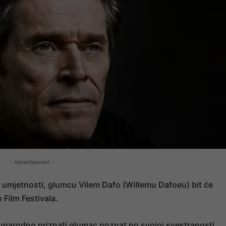
- Advertisement -
j umjetnosti, glumcu Vilem Dafo (Willemu Dafoeu) bit će
Film Festivala.
eđunarodno priznati glumac poznat po svojoj svestranosti,