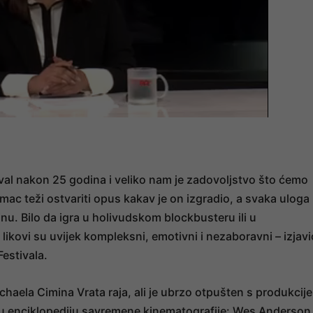
ival nakon 25 godina i veliko nam je zadovoljstvo što ćemo
mac teži ostvariti opus kakav je on izgradio, a svaka uloga
u. Bilo da igra u holivudskom blockbusteru ili u
kovi su uvijek kompleksni, emotivni i nezaboravni – izjavi
Festivala.
haela Cimina Vrata raja, ali je ubrzo otpušten s produkcije
avu enciklopediju savremene kinematografije: Wes Anderson