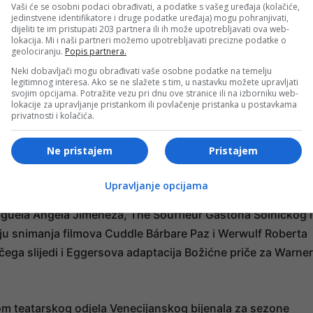
Vaši će se osobni podaci obrađivati, a podatke s vašeg uređaja (kolačiće,
jedinstvene identifikatore i druge podatke uređaja) mogu pohranjivati,
, sarađivao je na četiri filma: Padre, A Woman, Before It
dijeliti te im pristupati 203 partnera ili ih može upotrebljavati ova web-
fe and Death of Marina Abramović.
lokacija. Mi i naši partneri možemo upotrebljavati precizne podatke o
geolociranju.
Popis partnera.
Neki dobavljači mogu obrađivati vaše osobne podatke na temelju
- OGLAS -
legitimnog interesa. Ako se ne slažete s tim, u nastavku možete upravljati
svojim opcijama. Potražite vezu pri dnu ove stranice ili na izborniku web-
ama kao što su Thomas Wake u Svjetioniku; Marcus, elitni
lokacije za upravljanje pristankom ili povlačenje pristanka u postavkama
privatnosti i kolačića.
hn Wick; glas ribe Gill u Pixarovom animiranom hitu Potra
a Ferrare; agent FBI-a Paul Smecker u kultnom klasiku Sve
Ne pristajem
Pristajem
, o trci za spas u Aljasci 1925. godine; te u legendarnoj
ju je ponovo utjelovio u Spider-Man: Put bez povratka Jo
Upravljanje opcijama
im filmovima: Late Fame Kenta Jonesa, The Man in My
iguela Angela Jiméneza, The Souffleur Gastóna Solnickog i
u snimanja filmova Cuddle Bárbare Paz i Werwulf Roberta
čega slijedi i Eggersova adaptacija Božićne priče za Warner
m teatarskog odjela Venecijanskog bijenala za sezone