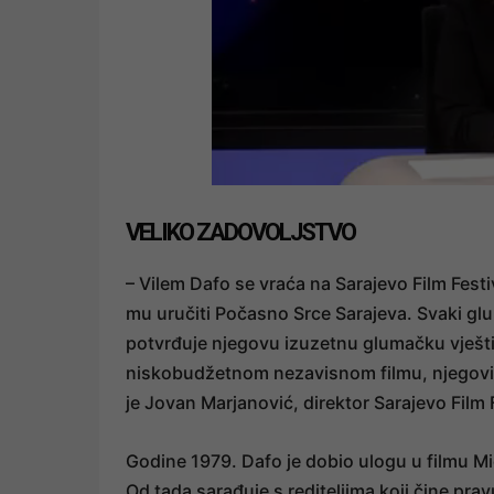
VELIKO ZADOVOLJSTVO
– Vilem Dafo se vraća na Sarajevo Film Fest
mu uručiti Počasno Srce Sarajeva. Svaki glu
potvrđuje njegovu izuzetnu glumačku vještin
niskobudžetnom nezavisnom filmu, njegovi li
je Jovan Marjanović, direktor Sarajevo Film 
Godine 1979. Dafo je dobio ulogu u filmu Mic
Od tada sarađuje s rediteljima koji čine pr