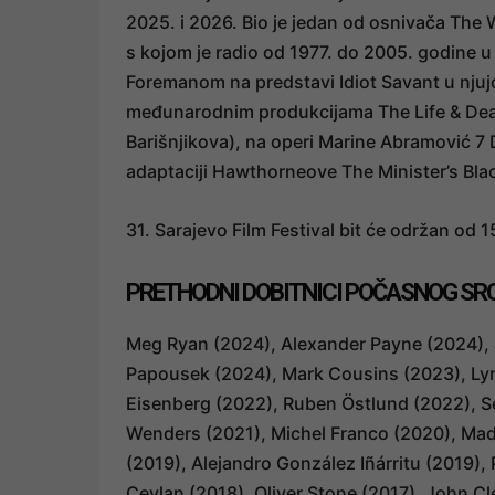
2025. i 2026. Bio je jedan od osnivača The
s kojom je radio od 1977. do 2005. godine 
Foremanom na predstavi Idiot Savant u nju
međunarodnim produkcijama The Life & Dea
Barišnjikova), na operi Marine Abramović 7
adaptaciji Hawthorneove The Minister’s Blac
31. Sarajevo Film Festival bit će održan od 
PRETHODNI DOBITNICI POČASNOG SR
Meg Ryan (2024), Alexander Payne (2024), J
Papousek (2024), Mark Cousins (2023), Ly
Eisenberg (2022), Ruben Östlund (2022), S
Wenders (2021), Michel Franco (2020), Mad
(2019), Alejandro González Iñárritu (2019), 
Ceylan (2018), Oliver Stone (2017), John C