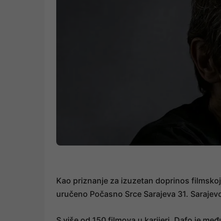
Kao priznanje za izuzetan doprinos filmsko
uručeno Počasno Srce Sarajeva 31. Sarajevo 
S više od 150 filmova u karijeri, Dafo je m