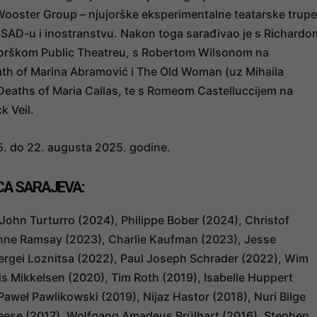
 Wooster Group – njujorške eksperimentalne teatarske trupe
u SAD-u i inostranstvu. Nakon toga sarađivao je s Richardo
jorškom Public Theatreu, s Robertom Wilsonom na
th of Marina Abramović i The Old Woman (uz Mihaila
 Deaths of Maria Callas, te s Romeom Castelluccijem na
k Veil.
15. do 22. augusta 2025. godine.
CA SARAJEVA:
ohn Turturro (2024), Philippe Bober (2024), Christof
nne Ramsay (2023), Charlie Kaufman (2023), Jesse
ergei Loznitsa (2022), Paul Joseph Schrader (2022), Wim
s Mikkelsen (2020), Tim Roth (2019), Isabelle Huppert
Paweł Pawlikowski (2019), Nijaz Hastor (2018), Nuri Bilge
leese (2017), Wolfgang Amadeus Brülhart (2016), Stephen