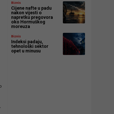
Biznis
Cijene nafte u padu
nakon vijesti o
napretku pregovora
oko Hormuškog
moreuza
Biznis
Indeksi padaju,
tehnološki sektor
opet u minusu
o
.
,