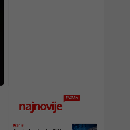
FACE.BA
najnovije
Biznis