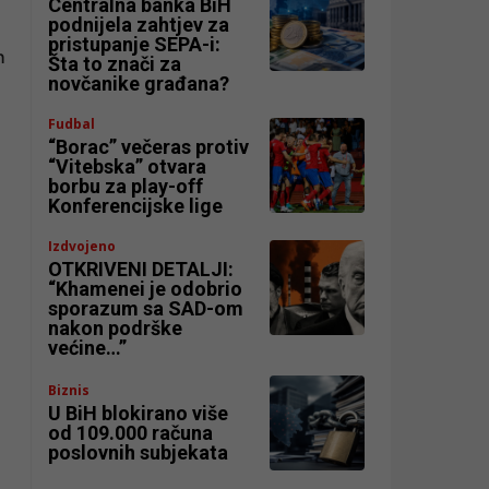
Centralna banka BiH
podnijela zahtjev za
pristupanje SEPA-i:
h
Šta to znači za
novčanike građana?
Fudbal
“Borac” večeras protiv
“Vitebska” otvara
borbu za play-off
Konferencijske lige
Izdvojeno
OTKRIVENI DETALJI:
“Khamenei je odobrio
sporazum sa SAD-om
nakon podrške
većine…”
Biznis
U BiH blokirano više
od 109.000 računa
poslovnih subjekata