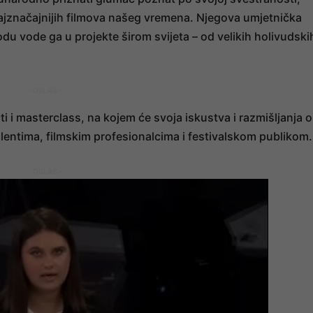
najznačajnijih filmova našeg vremena. Njegova umjetnička
rodu vode ga u projekte širom svijeta – od velikih holivudski
- OGLAS -
ti i masterclass, na kojem će svoja iskustva i razmišljanja o
alentima, filmskim profesionalcima i festivalskom publikom.
- OGLAS -