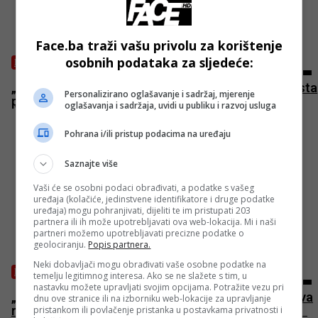
Face.ba traži vašu privolu za korištenje
osobnih podataka za sljedeće:
BOSANSKI VJESTNIK
„Ljubav je zakon“ odjekuje Sarajevom! Održana Šesta
Personalizirano oglašavanje i sadržaj, mjerenje
povorka ponosa: LGBTQ+ osobe traže ovo!
oglašavanja i sadržaja, uvidi u publiku i razvoj usluga
Pohrana i/ili pristup podacima na uređaju
Saznajte više
Vaši će se osobni podaci obrađivati, a podatke s vašeg
uređaja (kolačiće, jedinstvene identifikatore i druge podatke
uređaja) mogu pohranjivati, dijeliti te im pristupati 203
partnera ili ih može upotrebljavati ova web-lokacija. Mi i naši
partneri možemo upotrebljavati precizne podatke o
geolociranju.
Popis partnera.
Neki dobavljači mogu obrađivati vaše osobne podatke na
BOSANSKI VJESTNIK
temelju legitimnog interesa. Ako se ne slažete s tim, u
nastavku možete upravljati svojim opcijama. Potražite vezu pri
„Žive lomače“ – žive rane bošnjačke! Najmlađa žrtva
dnu ove stranice ili na izborniku web-lokacije za upravljanje
ratnih zločinaca bila je beba stara samo dva dana!
pristankom ili povlačenje pristanka u postavkama privatnosti i