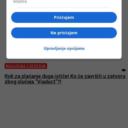
kolačića.
Pristajem
Ne pristajem
Upravljanje opcijama
BOSANSKI VJESTNIK
Rok za plaćanje duga ističe! Ko će završiti u zatvoru
zbog slučaja “Viaduct”?!