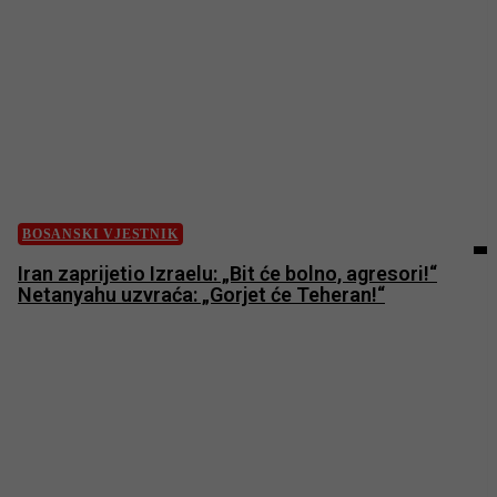
BOSANSKI VJESTNIK
Iran zaprijetio Izraelu: „Bit će bolno, agresori!“
Netanyahu uzvraća: „Gorjet će Teheran!“