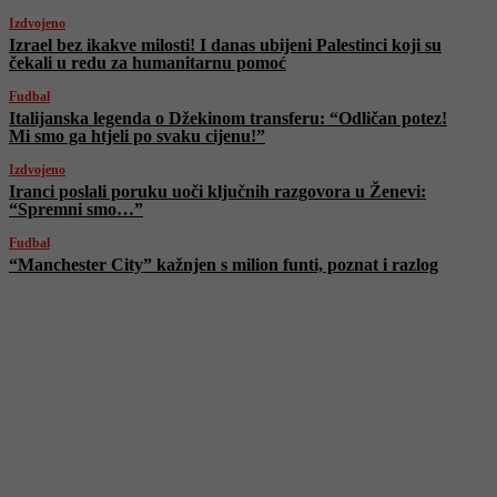
Izdvojeno
Izrael bez ikakve milosti! I danas ubijeni Palestinci koji su
čekali u redu za humanitarnu pomoć
Fudbal
Italijanska legenda o Džekinom transferu: “Odličan potez!
Mi smo ga htjeli po svaku cijenu!”
Izdvojeno
Iranci poslali poruku uoči ključnih razgovora u Ženevi:
“Spremni smo…”
Fudbal
“Manchester City” kažnjen s milion funti, poznat i razlog