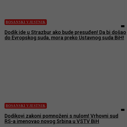
BOSANSKI VJESTNIK
Dodik ide u Strazbur ako bude presuđen! Da bi došao
do Evropskog suda, mora preko Ustavnog suda BiH!
BOSANSKI VJESTNIK
Dodikovi zakoni pomnoženi s nulom! Vrhovni sud
RS-a imenovao novog Srbina u VSTV BiH