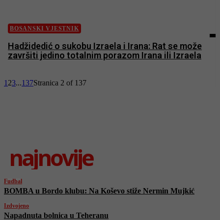
BOSANSKI VJESTNIK
Hadžidedić o sukobu Izraela i Irana: Rat se može
završiti jedino totalnim porazom Irana ili Izraela
1
2
3
...
137
Stranica 2 of 137
najnovije
Fudbal
BOMBA u Bordo klubu: Na Koševo stiže Nermin Mujkić
Izdvojeno
Napadnuta bolnica u Teheranu