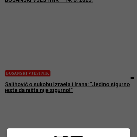
BOSANSKI VJESTNIK
Salihović o sukobu Izraela i Irana: “Jedino sigurno
jeste da ništa nije sigurno!”