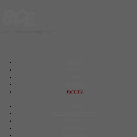
Jedina neovisna medijska kuća
VIJESTI
BIZNIS
SPORT
MAGAZIN
FACE TV
O NAMA
SENAD HADŽIFEJZOVIĆ
FACE TV
FILOZOFIJA
MARKETING