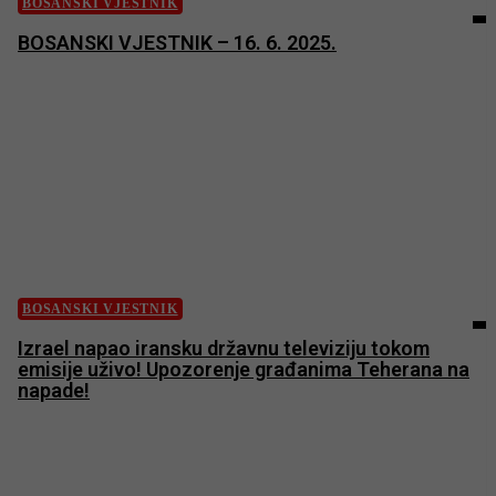
BOSANSKI VJESTNIK
BOSANSKI VJESTNIK – 16. 6. 2025.
BOSANSKI VJESTNIK
Izrael napao iransku državnu televiziju tokom
emisije uživo! Upozorenje građanima Teherana na
napade!