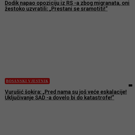
Dodik napao opoziciju iz RS -a zbog migranata, oni
žestoko uzvratili: „Prestani se sramotiti!“
BOSANSKI VJESTNIK
Vurušić šokira: „Pred nama su još veće eskalacije!
Uključivanje SAD -a dovelo bi do katastrofe!”