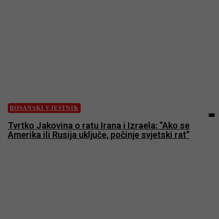
BOSANSKI VJESTNIK
Tvrtko Jakovina o ratu Irana i Izraela: “Ako se
Amerika ili Rusija uključe, počinje svjetski rat”